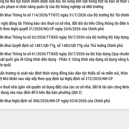
ng bố thủ tục hành chính được sửa đổi, bổ sung lĩnh vực trồng trọt và bảo vệ thực 
uộc phạm vi chức năng quản lý của Bộ Nông nghiệp và Môi trường
iển khai Thông tư số 114/2026/TT-BTC ngày 31/7/2026 của Bộ trưởng Bộ Tài chín
 nghị đăng tải Thông báo cho thuê cơ sở nhà, đất dôi dư trên Cổng thông tin điện t
nh theo Nghị quyết 31/2026/NQ-CP ngày 24/6/2026 của Chính phủ
iển khai Thông tư số 62/2026/TT-BXD ngày 30/7/2026 của Bộ trưởng Bộ Xây dựng
iển khai Quyết định số 1481/QĐ-TTg, số 1483/QĐ-TTg của Thủ tướng Chính phủ
iển khai Thông tư số 61/2026/TT-BXD ngày 30/7/2026 ủa Bộ Xây dựng (Quy chuẩn
uật quốc gia về Công trình dân dụng - Phần 3: Công trình xây dựng sử dụng năng 
ệu quả)
ẩn trương rà soát xác định thôn vùng đồng bào dân tộc thiểu số và miền núi, thôn
ệt khó khăn sau sắp xếp theo quy định tại Nghị định số 272/2025/NĐ-CP
o thuê nhà (gắn với quyền sử dụng đất) của các cơ sở nhà, đất là tài sản công khô
 dụng vào mục đích để ở trên địa bàn phường (đợt 2)
iển khai Nghị định số 306/2026/NĐ-CP ngày 03/8/2026 của Chính phủ