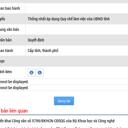
uan ban hành
 yếu
Thống nhất áp dụng Quy chế làm việc của UBND tỉnh
dung văn bản
văn bản
Quyết định
ban hành
Cấp tỉnh, thành phố
vực
ính kèm
nnot be displayed.
nnot be displayed.
Quay lại
 bản liên quan
iển khai Công văn số 5799/BKHCN-CĐSQG của Bộ Khoa học và Công nghệ