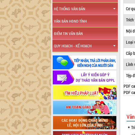
Cơ q
HỆ THỐNG VĂN BẢN
Trích
VĂN BẢN HĐND TỈNH
Nội 
ĐIỂM TIN VĂN BẢN
Loại 
QUY HOẠCH - KẾ HOẠCH
Cấp 
Lĩnh 
Tệp đ
PDF ca
PDF ca
Văn
Tr