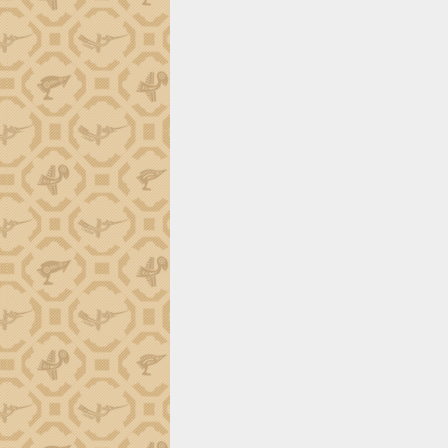
phá cơ chế - Hợp tác công tư
Đề án 06 tạo bước ngoặt đột phá trong
cải cách hành chính tỉnh Đắk Lắk
Kết nối tour, đẩy mạnh chuyển đổi số
để phát triển du lịch Đắk Lắk
Khởi động Dự án Đầu tư xây dựng hạ
tầng kỹ thuật Cụm công nghiệp Tân
Tiến
Gặp mặt các cơ quan báo chí nhân Kỷ
niệm 101 năm Ngày Báo chí Cách
mạng Việt Nam
Đắk Lắk sơ kết 4 năm triển khai thực
hiện Đề án 06 của Chính phủ
Họp báo thông tin về Hội nghị Công bố
Quy hoạch và Xúc tiến đầu tư tỉnh Đắk
Lắk
Khơi thông điểm nghẽn, đẩy nhanh
giải ngân vốn khắc phục thiên tai
HĐND tỉnh thông qua điều chỉnh Quy
hoạch tỉnh thời kỳ 2021-2030