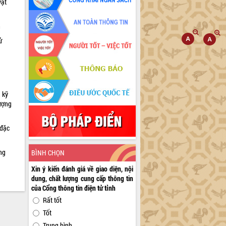
vật
h
ử
 kỹ
lượng
 đặc
ng
BÌNH CHỌN
Xin ý kiến đánh giá về giao diện, nội
dung, chất lượng cung cấp thông tin
của Cổng thông tin điện tử tỉnh
Rất tốt
Tốt
Trung bình