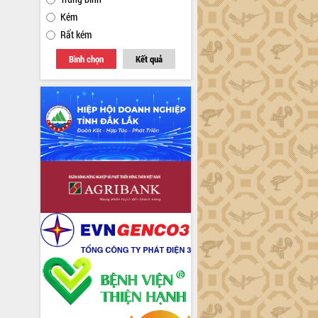
Kém
Rất kém
Bình chọn
Kết quả