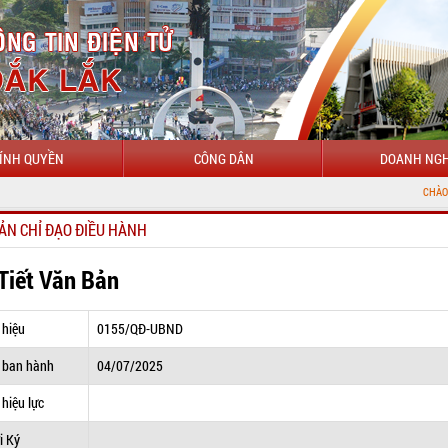
ÍNH QUYỀN
CÔNG DÂN
DOANH NGH
CHÀO MỪNG ĐẾN VỚ
ẢN CHỈ ĐẠO ĐIỀU HÀNH
 Tiết Văn Bản
 hiệu
0155/QĐ-UBND
 ban hành
04/07/2025
hiệu lực
i Ký