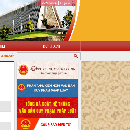
|
Vietnamese
English
IỆP
DU KHÁCH
I CỔNG THÔNG TIN ĐIỆN TỬ TỈNH ĐẮK LẮK