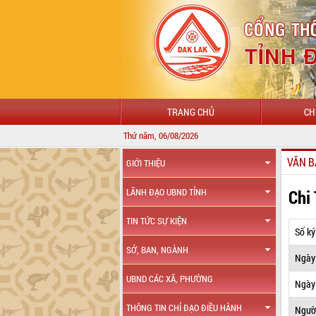
TRANG CHỦ
CH
Thứ năm, 06/08/2026
VĂN B
GIỚI THIỆU
Chi
LÃNH ĐẠO UBND TỈNH
TIN TỨC SỰ KIỆN
Số ký
SỞ, BAN, NGÀNH
Ngày
UBND CÁC XÃ, PHƯỜNG
Ngày 
THÔNG TIN CHỈ ĐẠO ĐIỀU HÀNH
Ngườ