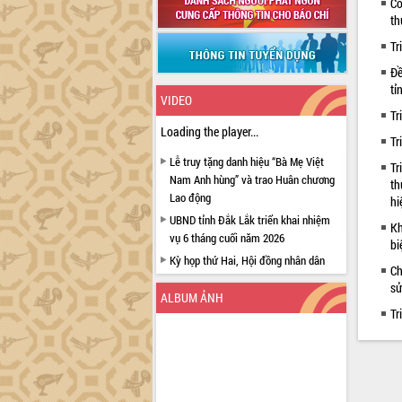
Cô
th
Tr
Đề
tỉ
VIDEO
Tr
Loading the player...
Tr
Lễ truy tặng danh hiệu “Bà Mẹ Việt
Tr
Nam Anh hùng” và trao Huân chương
th
Lao động
hi
UBND tỉnh Đắk Lắk triển khai nhiệm
Kh
vụ 6 tháng cuối năm 2026
bi
Kỳ họp thứ Hai, Hội đồng nhân dân
Ch
tỉnh khóa XI quyết nghị nhiều nội dung
sử
quan trọng
ALBUM ẢNH
Tr
Bí thư Tỉnh ủy Lương Nguyễn Minh
Triết thăm, tặng quà người có công với
cách mạng
Rà soát, hoàn thiện hệ thống thiết chế
văn hóa, thể thao đáp ứng yêu cầu