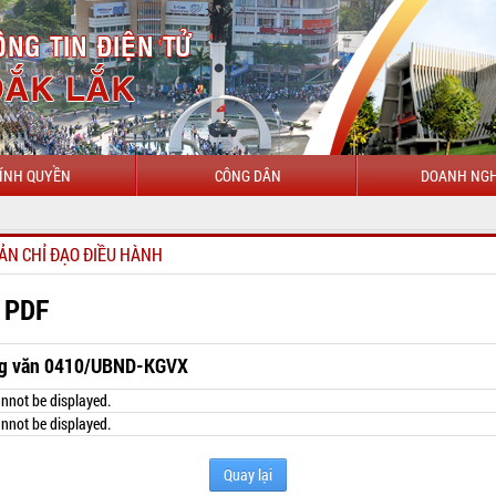
ÍNH QUYỀN
CÔNG DÂN
DOANH NGH
ẢN CHỈ ĐẠO ĐIỀU HÀNH
 PDF
g văn 0410/UBND-KGVX
nnot be displayed.
nnot be displayed.
Quay lại