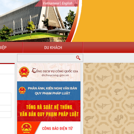
|
Vietnamese
English
IỆP
DU KHÁCH