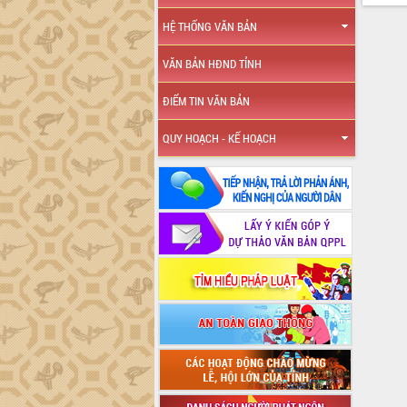
HỆ THỐNG VĂN BẢN
VĂN BẢN HĐND TỈNH
ĐIỂM TIN VĂN BẢN
QUY HOẠCH - KẾ HOẠCH