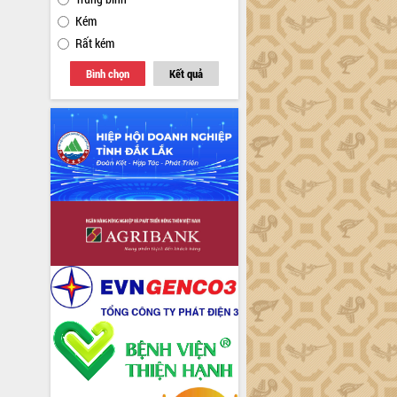
Kém
Rất kém
Bình chọn
Kết quả