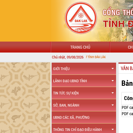
TRANG CHỦ
CH
Chủ nhật, 09/08/2026
CHÀO MỪNG ĐẾN VỚI CỔNG THÔNG TIN ĐIỆN TỬ TỈNH ĐẮK LẮK
VĂN B
GIỚI THIỆU
Bản
LÃNH ĐẠO UBND TỈNH
TIN TỨC SỰ KIỆN
Côn
SỞ, BAN, NGÀNH
PDF ca
PDF ca
UBND CÁC XÃ, PHƯỜNG
THÔNG TIN CHỈ ĐẠO ĐIỀU HÀNH