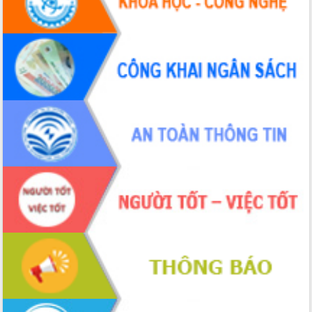
hiện nhiệm vụ quản lý tài sản công
hàng tuần
Tháo gỡ những vướng mắc, đẩy mạnh
công tác cải cách thủ tục hành chính
tại Trung tâm Phục vụ hành chính
công tỉnh
Đắk Lắk: Tôn vinh 46 giải pháp tại Hội
thi Sáng tạo Kỹ thuật 2024 - 2025
Đắk Lắk rà soát, điều chỉnh Đề án 190
về phát triển nuôi trồng thủy sản
Phó Chủ tịch UBND tỉnh Đắk Lắk
Trương Công Thái kiểm tra thực địa
Dự án cao tốc Khánh Hòa - Buôn Ma
Thuột
Định vị cà phê Việt Nam như một “di
sản sống” trong dòng chảy toàn cầu
Xây dựng nông thôn mới: Nâng cao đời
sống người dân từ những mô hình thiết
thực
Quyết liệt tháo gỡ vướng mắc, đẩy