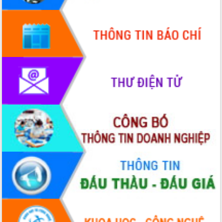
HĐND tỉnh thông qua điều chỉnh Quy
hoạch tỉnh thời kỳ 2021-2030
Hội thảo góp ý hồ sơ điều chỉnh quy
hoạch tỉnh Đắk Lắk thời kỳ 2021-2030,
tầm nhìn đến năm 2050
Nâng cao hiệu quả hoạt động của các
doanh nghiệp nhà nước
Hội nghị triển khai kết nối mạng
truyền số liệu chuyên dùng phục vụ cơ
quan Đảng, Nhà nước
Lễ phát động chuỗi hoạt động chung
tay làm sạch môi trường
Xã Ea Kar bước chuyển mình trong
công tác cải cách hành chính mô hình
mới
UBND tỉnh họp báo định kỳ tháng 4
năm 2026
Hội thảo khoa học “Giải pháp thúc đẩy
phát triển nền kinh tế xanh tại tỉnh
Đắk Lắk”
Tăng cường giám sát, đôn đốc thực