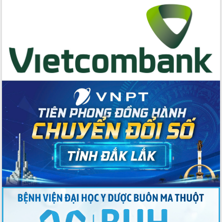
Đẩy mạnh cải cách hành chính, quyết
tâm đạt được mục tiêu tăng trưởng
hai con số trong năm 2026
Tổ chức trang trọng Lễ hội Đền thờ
Lương Văn Chánh năm 2026
Phó Bí thư Tỉnh ủy Đắk Lắk Đỗ Hữu
Huy giữ chức Bí thư Đảng ủy Ủy Ban
Nhân dân tỉnh
Bệnh án điện tử thúc đẩy chuyển đổi
số y tế tại Đắk Lắk
Chuyển đổi số thư viện: Mở rộng
không gian tri thức trong thời đại số
Đánh giá, rút kinh nghiệm công tác tổ
chức diễn tập trước ngày bầu cử
Chương trình “Gặp gỡ hữu nghị –
Friendship Meeting New Year 2026”
Bầu cử Quốc hội và HĐND: Cử tri Đắk
Lắk gửi gắm niềm tin, kỳ vọng vào lá
phiếu
Đắk Lắk sẵn sàng các điều kiện cho