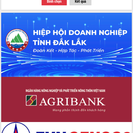
Bình chọn
Kết quả
du khách thông qua Hệ thống cơ sở dữ
liệu và Bản đồ số
Tập huấn ứng dụng trí tuệ nhân tạo (AI)
trong thương mại điện tử năm 2026
Đoàn đại biểu Quốc hội tỉnh Đắk Lắk
trao đổi thông tin trước Kỳ họp thứ
nhất, Quốc hội khóa XVI
Quyết liệt cải cách hành chính, khơi
thông nguồn lực phát triển
Nâng cao hiệu lực, hiệu quả HĐND
tỉnh thông qua hiện đại hóa hành chính
Xã Ea Phê gắn cải cách hành chính với
chuyển đổi số
Phó Chủ tịch Thường trực UBND tỉnh
Hồ Thị Nguyên Thảo làm việc tại Trung
tâm Phục vụ hành chính công xã Ea
Phê
Xây dựng nền hành chính số đồng
hành cùng nông dân dân, doanh nghiệp
Giai đoạn 2026-2030, Đắk Lắk phấn