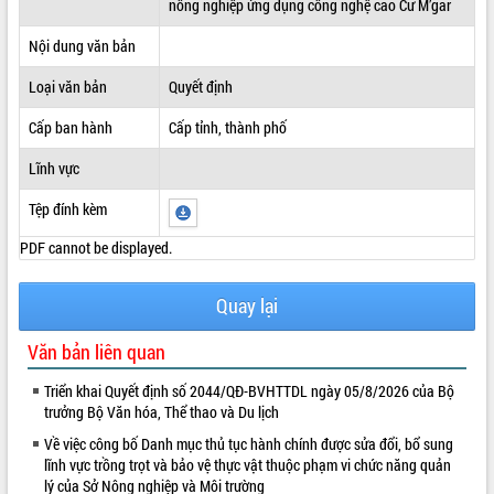
nông nghiệp ứng dụng công nghệ cao Cư M’gar
ĐIỂM TIN VĂN BẢN
Nội dung văn bản
QUY HOẠCH - KẾ HOẠCH
Loại văn bản
Quyết định
Cấp ban hành
Cấp tỉnh, thành phố
Lĩnh vực
Tệp đính kèm
PDF cannot be displayed.
Quay lại
Văn bản liên quan
Triển khai Quyết định số 2044/QĐ-BVHTTDL ngày 05/8/2026 của Bộ
trưởng Bộ Văn hóa, Thể thao và Du lịch
Về việc công bố Danh mục thủ tục hành chính được sửa đổi, bổ sung
lĩnh vực trồng trọt và bảo vệ thực vật thuộc phạm vi chức năng quản
lý của Sở Nông nghiệp và Môi trường