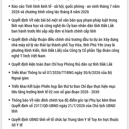
Báo cáo Tình hình kinh tế - xã hội, quốc phòng - an ninh tháng 7 năm
VIDEO
2026 và chương trình công tác tháng 8 năm 2026
Loading the player...
Quyết định Về việc bãi bỏ một số văn bản quy phạm pháp luật trong
lĩnh vực khoa học và công nghệ do Ủy ban nhân dân tỉnh Đắk Lắk
Trailer Lễ hội Sầu riêng Đắk Lắk năm
ban hành trước khi sắp xếp đơn vị hành chính cấp tỉnh
2026
Quyết định chấp thuận điều chỉnh chủ trương đầu tư dự án Xây dựng
Khám bệnh, cấp phát thuốc miễn phí
nhà máy xử lý rác thải tại thành phố Tuy Hòa, tỉnh Phú Yên (nay là
và tặng quà người dân xã Cư Pui
phường Bình Kiến, tỉnh Đắk Lắk) của Công ty Cổ phần Tập đoàn công
Hội nghị UBND tỉnh Đắk Lắk thường kỳ
nghệ T-Tech Việt Nam
tháng 7/2026
Quyết định kiện toàn Ban Chỉ huy Phòng thủ dân sự tỉnh Đắk Lắk
Lễ truy tặng danh hiệu “Bà Mẹ Việt
ALBUM ẢNH
Nam Anh hùng” và trao Huân chương
Triển khai Thông tư số 07/2026/TT-BNG ngày 30/6/2026 của Bộ
Ngoại giao
Lao động
UBND tỉnh Đắk Lắk triển khai nhiệm
Triển khai Kết luận Phiên họp lần thứ tư Ban Chỉ đạo thực hiện mục
vụ 6 tháng cuối năm 2026
tiêu tăng trưởng kinh tế 02 con số giai đoạn 2026 - 2030
Kỳ họp thứ Hai, Hội đồng nhân dân
Thông báo Về việc đính chính tọa độ điểm góc tại Phụ lục kèm theo
tỉnh khóa XI quyết nghị nhiều nội dung
Quyết định số 2317/QĐ-UBND ngày 21/7/2026 của Chủ tịch UBND
quan trọng
tỉnh
Bí thư Tỉnh ủy Lương Nguyễn Minh
Quyết định UBND tỉnh về tổ chức lại Trung tâm Y tế Tuy An trực thuộc
Triết thăm, tặng quà người có công với
Sở Y tế
cách mạng
LIÊN KẾT WEB