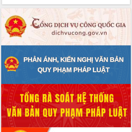
Rà soát, hoàn thiện hệ thống thiết chế
văn hóa, thể thao đáp ứng yêu cầu
phát triển mới
Thường trực HĐND tỉnh Đắk Lắk gặp
mặt Đoàn chuyên gia y tế TP. Hồ Chí
Minh
Lễ truy điệu và an táng hài cốt liệt sĩ
tại Nghĩa trang Liệt sĩ xã Sơn Hòa
Bàn giải pháp tháo gỡ khó khăn trong
xuất khẩu sầu riêng và triển khai quy
định EUDR
Thứ trưởng Bộ Nông nghiệp và Môi
trường Nguyễn Hoàng Hiệp khảo sát
vùng trồng và doanh nghiệp đóng gói
sầu riêng tại Đắk Lắk
Trình diễn nghệ thuật chế biến các
món ăn từ sầu riêng
Đắk Lắk công bố Quy hoạch và xúc
tiến đầu tư tỉnh
Ngành cá ngừ Đắk Lắk chủ động thích