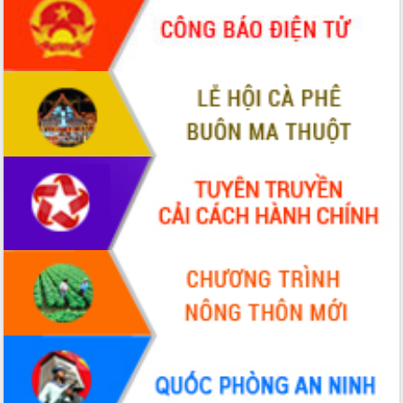
ứng để giữ vững thị trường xuất khẩu
Diễn đàn Kinh tế tư nhân Việt Nam đột
phá cơ chế - Hợp tác công tư
Đề án 06 tạo bước ngoặt đột phá trong
cải cách hành chính tỉnh Đắk Lắk
Kết nối tour, đẩy mạnh chuyển đổi số
để phát triển du lịch Đắk Lắk
Khởi động Dự án Đầu tư xây dựng hạ
tầng kỹ thuật Cụm công nghiệp Tân
Tiến
Gặp mặt các cơ quan báo chí nhân Kỷ
niệm 101 năm Ngày Báo chí Cách
mạng Việt Nam
Đắk Lắk sơ kết 4 năm triển khai thực
hiện Đề án 06 của Chính phủ
Họp báo thông tin về Hội nghị Công bố
Quy hoạch và Xúc tiến đầu tư tỉnh Đắk
Lắk
Khơi thông điểm nghẽn, đẩy nhanh
giải ngân vốn khắc phục thiên tai