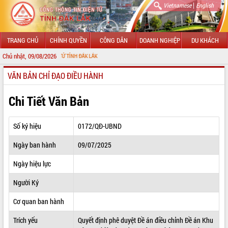
|
Vietnamese
English
TRANG CHỦ
CHÍNH QUYỀN
CÔNG DÂN
DOANH NGHIỆP
DU KHÁCH
Chủ nhật, 09/08/2026
NG TIN ĐIỆN TỬ TỈNH ĐẮK LẮK
VĂN BẢN CHỈ ĐẠO ĐIỀU HÀNH
GIỚI THIỆU
LÃNH ĐẠO UBND TỈNH
Chi Tiết Văn Bản
TIN TỨC SỰ KIỆN
Số ký hiệu
0172/QĐ-UBND
SỞ, BAN, NGÀNH
Ngày ban hành
09/07/2025
UBND CÁC XÃ, PHƯỜNG
Ngày hiệu lực
THÔNG TIN CHỈ ĐẠO ĐIỀU HÀNH
Người Ký
HỆ THỐNG VĂN BẢN
Cơ quan ban hành
Trích yếu
Quyết định phê duyệt Đề án điều chỉnh Đề án Khu
VĂN BẢN HĐND TỈNH