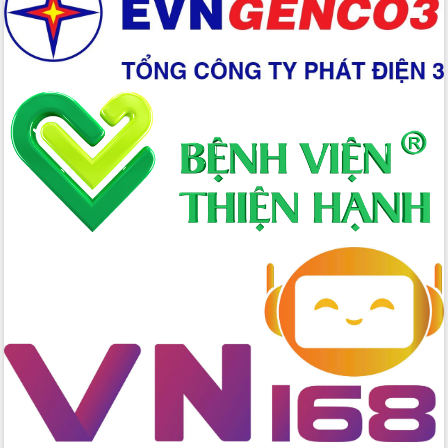
đấu có 77% xã đạt chuẩn nông thôn
mới
Chuyển đổi số 'mở đường' cho nông
nghiệp Đắk Lắk tăng trưởng bứt phá
Triển khai đồng bộ đo đạc, lập hồ sơ
địa chính, hoàn thiện cơ sở dữ liệu đất
đai
Ứng dụng sinh trắc học - Bước tiến
trong hành trình chuyển đổi số tại Đắk
Lắk
Đắk Lắk nâng cao hiệu quả công tác
Đảng từ Sổ tay đảng viên điện tử
Đắk Lắk đẩy mạnh nuôi biển công
nghệ, hướng tới phát triển thủy sản
bền vững
Tập huấn nâng cao năng lực triển khai
chuyển đổi số cho cán bộ, công chức
cấp xã
Đắk Lắk phát động hưởng ứng Ngày
Quyền của người tiêu dùng Việt Nam
2026