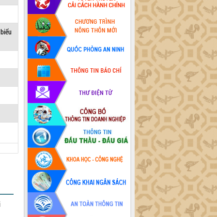
 biểu
i