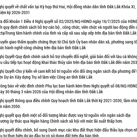
hị quyết về chất vấn tại Kỳ họp thứ Hai, Hội đồng nhân dân tỉnh Đắk Lắk Khóa XI,
iệm kỳ 2026-2031
a đổi khoản 1 Điều 4 Nghị quyết số 02/2025/NQ-HĐND ngày 16/7/2025 của HĐN
nh quy định chính sách hỗ trợ cán bộ , công chức, viên chức và người lao động đến
ctạiTrung tâm hành chính của tỉnh và cấp xã sau sắp xếp trên địa bàn tỉnh Đắk Lắk
uyển giao thẩm quyền chứng thực từ Chủ tịch Ủy ban nhân dân xã, phường sang t
ức hành nghề công chứng trên địa bàn tỉnh Đắk Lắk
hị Quyết-Quy định chính sách hỗ trợ chuyển đổi nghề, giải bản đối với tàu cá khôn
u cầu tiếp tục hoạt động khai thác thủy sản trên địa bàn tỉnh Đắk Lắk đến năm 20
hị Quyết-Cho ý kiến về cam kết bố trí nguồn vốn đối ứng ngân sách địa phương để 
ện Dự án Xây dựng Trụ sở làm việc Công an tỉnh Đắk Lắk
ông báo về việc đính chính Phụ lục ban hành kèm theo Nghị quyết số 08/NQ-HĐN
ày 30 tháng 3 năm 2026 của Hội đồng nhân dân tỉnh Đắk Lắk
hị quyết thông qua điều chỉnh Quy hoạch tỉnh Đắk Lắk thời kỳ 2021-2030, tầm nhì
n năm 2050.
hị quyết quy định một số đối tượng khác được vay từ nguồn vốn ngân sách địa
ương ủy thác qua Ngân hàng Chính sách xã hội với mức lãi suất thấp hơn.
hị quyết điều chỉnh, bổ sung Danh mục các khu đất thực hiện đấu thầu lựa chọn n
u tư thực hiện dự án đầu tư có sử dụng đất trên địa bàn tỉnh