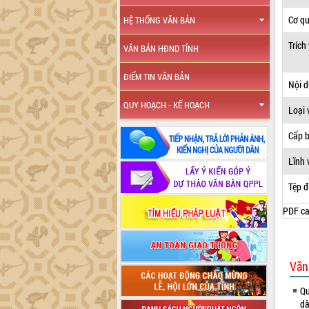
Cơ q
HỆ THỐNG VĂN BẢN
Trích
VĂN BẢN HĐND TỈNH
ĐIỂM TIN VĂN BẢN
Nội 
QUY HOẠCH - KẾ HOẠCH
Loại 
Cấp 
Lĩnh 
Tệp đ
PDF ca
Văn
Qu
dâ