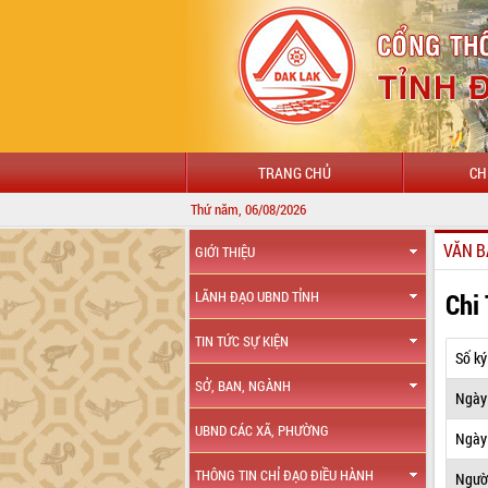
TRANG CHỦ
CH
Thứ năm, 06/08/2026
CHÀO MỪNG
VĂN B
GIỚI THIỆU
Chi
LÃNH ĐẠO UBND TỈNH
TIN TỨC SỰ KIỆN
Số ký
SỞ, BAN, NGÀNH
Ngày
UBND CÁC XÃ, PHƯỜNG
Ngày 
THÔNG TIN CHỈ ĐẠO ĐIỀU HÀNH
Ngườ