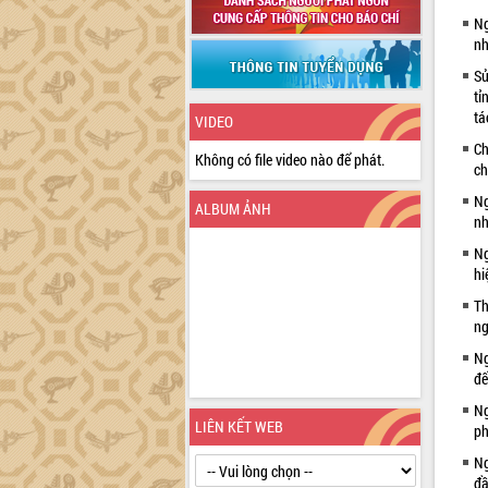
Ng
nh
Sử
tỉ
tá
VIDEO
Ch
Không có file video nào để phát.
ch
Ng
ALBUM ẢNH
nh
Ng
hi
Th
ng
Ng
đế
Ng
LIÊN KẾT WEB
ph
Ng
đầ