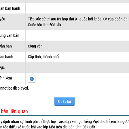
uan ban hành
 yếu
Tiếp xúc cử tri sau Kỳ họp thứ 9 , quốc hội khóa XV của đoàn đại
Quốc hội tỉnh Đắk lắk
dung văn bản
văn bản
Công văn
ban hành
Cấp tỉnh, thành phố
vực
ính kèm
nnot be displayed.
Quay lại
 bản liên quan
y định nhân sự, kinh phí để thực hiện việc dạy và học Tiếng Việt cho trẻ em là ngườ
n tộc thiểu số trước khi vào lớp Một trên địa bàn tỉnh Đắk Lắk