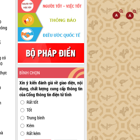
D
 công
ổ
g có
30
BÌNH CHỌN
thực
Xin ý kiến đánh giá về giao diện, nội
D
dung, chất lượng cung cấp thông tin
của Cổng thông tin điện tử tỉnh
Rất tốt
n
Tốt
Trung bình
Kém
hà
Rất kém