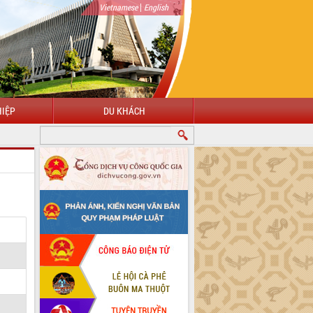
|
Vietnamese
English
IỆP
DU KHÁCH