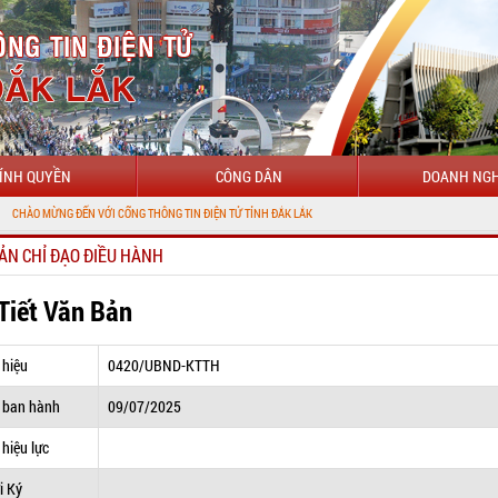
ÍNH QUYỀN
CÔNG DÂN
DOANH NGH
 ĐẾN VỚI CỔNG THÔNG TIN ĐIỆN TỬ TỈNH ĐẮK LẮK
ẢN CHỈ ĐẠO ĐIỀU HÀNH
 Tiết Văn Bản
 hiệu
0420/UBND-KTTH
 ban hành
09/07/2025
hiệu lực
i Ký