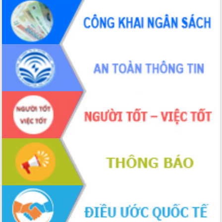
món ăn từ sầu riêng
Đắk Lắk công bố Quy hoạch và xúc
tiến đầu tư tỉnh
Ngành cá ngừ Đắk Lắk chủ động thích
ứng để giữ vững thị trường xuất khẩu
Diễn đàn Kinh tế tư nhân Việt Nam đột
phá cơ chế - Hợp tác công tư
Đề án 06 tạo bước ngoặt đột phá trong
cải cách hành chính tỉnh Đắk Lắk
Kết nối tour, đẩy mạnh chuyển đổi số
để phát triển du lịch Đắk Lắk
Khởi động Dự án Đầu tư xây dựng hạ
tầng kỹ thuật Cụm công nghiệp Tân
Tiến
Gặp mặt các cơ quan báo chí nhân Kỷ
niệm 101 năm Ngày Báo chí Cách
mạng Việt Nam
Đắk Lắk sơ kết 4 năm triển khai thực
hiện Đề án 06 của Chính phủ
Họp báo thông tin về Hội nghị Công bố