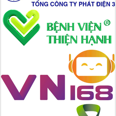
Xây dựng nông thôn mới: Nâng cao đời
sống người dân từ những mô hình thiết
thực
Quyết liệt tháo gỡ vướng mắc, đẩy
nhanh tiến độ các dự án trọng điểm
trong Khu kinh tế Nam Phú Yên
Hòn Yến phát triển du lịch gắn với bảo
tồn biển
Lấy ý kiến điều chỉnh Quy hoạch tỉnh
Đắk Lắk thời kỳ 2021-2030, tầm nhìn
đến năm 2050
Phát động chiến dịch 30 ngày đêm
giải phóng mặt bằng Tuyến đường bộ
ven biển
Đắk Lắk nỗ lực thúc đẩy tăng trưởng
kinh tế từ 10% trở lên trong Quý
II/2026
Đắk Lắk ký kết thỏa thuận hợp tác về
chuyển đổi số giai đoạn 2026 – 2030
với Tập đoàn Bưu chính Viễn thông
Việt Nam