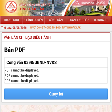
|
Vietnamese
English
TRANG CHỦ
CHÍNH QUYỀN
CÔNG DÂN
DOANH NGHIỆP
DU KHÁCH
Thứ bảy, 08/08/2026
CHÀO MỪNG ĐẾN VỚI CỔNG THÔNG TIN ĐIỆN TỬ TỈNH ĐẮK LẮK
VĂN BẢN CHỈ ĐẠO ĐIỀU HÀNH
GIỚI THIỆU
LÃNH ĐẠO UBND TỈNH
Bản PDF
TIN TỨC SỰ KIỆN
Công văn 0398/UBND-NVKS
SỞ, BAN, NGÀNH
PDF cannot be displayed.
PDF cannot be displayed.
UBND CÁC XÃ, PHƯỜNG
PDF cannot be displayed.
THÔNG TIN CHỈ ĐẠO ĐIỀU HÀNH
Quay lại
HỆ THỐNG VĂN BẢN
VĂN BẢN HĐND TỈNH