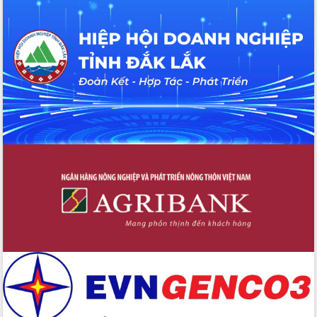
Hội thảo khoa học “Giải pháp thúc đẩy
phát triển nền kinh tế xanh tại tỉnh
Đắk Lắk”
Tăng cường giám sát, đôn đốc thực
hiện nhiệm vụ quản lý tài sản công
hàng tuần
Tháo gỡ những vướng mắc, đẩy mạnh
công tác cải cách thủ tục hành chính
tại Trung tâm Phục vụ hành chính
công tỉnh
Đắk Lắk: Tôn vinh 46 giải pháp tại Hội
thi Sáng tạo Kỹ thuật 2024 - 2025
Đắk Lắk rà soát, điều chỉnh Đề án 190
về phát triển nuôi trồng thủy sản
Phó Chủ tịch UBND tỉnh Đắk Lắk
Trương Công Thái kiểm tra thực địa
Dự án cao tốc Khánh Hòa - Buôn Ma
Thuột
Định vị cà phê Việt Nam như một “di
sản sống” trong dòng chảy toàn cầu