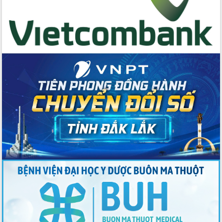
Thứ trưởng Bộ Y tế làm việc với tỉnh
Đắk Lắk về phát triển nhân lực y tế
cho trạm y tế cấp xã
Du lịch Đắk Lắk nâng tầm trải nghiệm
du khách thông qua Hệ thống cơ sở dữ
liệu và Bản đồ số
Tập huấn ứng dụng trí tuệ nhân tạo (AI)
trong thương mại điện tử năm 2026
Đoàn đại biểu Quốc hội tỉnh Đắk Lắk
trao đổi thông tin trước Kỳ họp thứ
nhất, Quốc hội khóa XVI
Quyết liệt cải cách hành chính, khơi
thông nguồn lực phát triển
Nâng cao hiệu lực, hiệu quả HĐND
tỉnh thông qua hiện đại hóa hành chính
Xã Ea Phê gắn cải cách hành chính với
chuyển đổi số
Phó Chủ tịch Thường trực UBND tỉnh
Hồ Thị Nguyên Thảo làm việc tại Trung
tâm Phục vụ hành chính công xã Ea
Phê