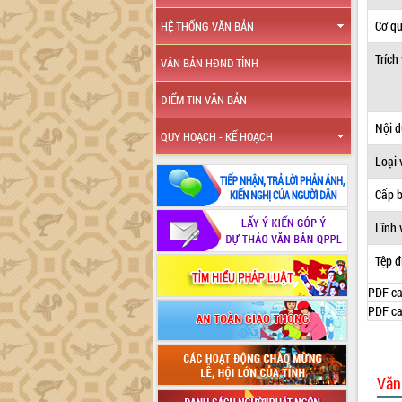
Cơ q
HỆ THỐNG VĂN BẢN
Trích
VĂN BẢN HĐND TỈNH
ĐIỂM TIN VĂN BẢN
Nội 
QUY HOẠCH - KẾ HOẠCH
Loại 
Cấp 
Lĩnh 
Tệp đ
PDF ca
PDF ca
Văn