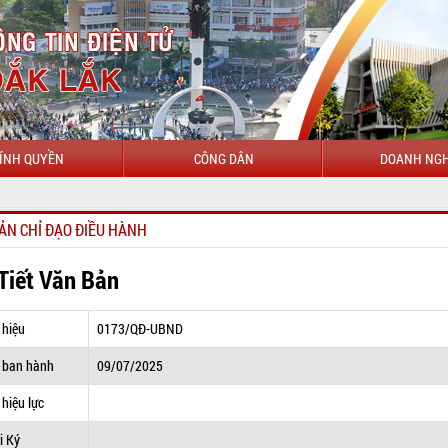
ÍNH QUYỀN
CÔNG DÂN
DOANH NGH
CHÀO MỪNG 
ẢN CHỈ ĐẠO ĐIỀU HÀNH
 Tiết Văn Bản
 hiệu
0173/QĐ-UBND
 ban hành
09/07/2025
hiệu lực
i Ký