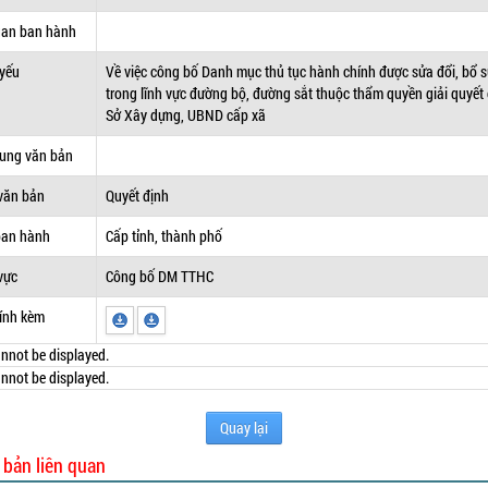
uan ban hành
 yếu
Về việc công bố Danh mục thủ tục hành chính được sửa đổi, bổ 
trong lĩnh vực đường bộ, đường sắt thuộc thẩm quyền giải quyết
Sở Xây dựng, UBND cấp xã
dung văn bản
văn bản
Quyết định
ban hành
Cấp tỉnh, thành phố
vực
Công bố DM TTHC
ính kèm
nnot be displayed.
nnot be displayed.
Quay lại
 bản liên quan