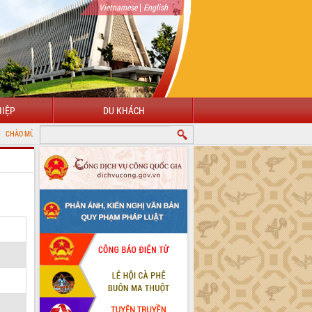
|
Vietnamese
English
IỆP
DU KHÁCH
ĐẾN VỚI CỔNG THÔNG TIN ĐIỆN TỬ TỈNH ĐẮK LẮK