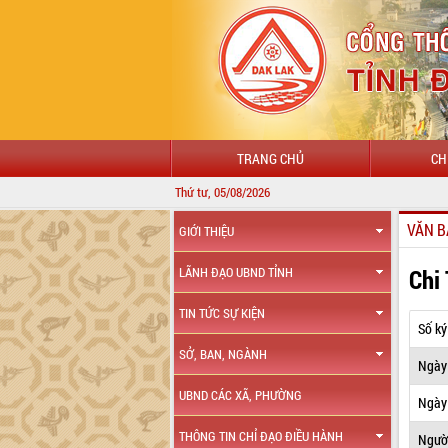
TRANG CHỦ
CH
Thứ tư, 05/08/2026
VĂN B
GIỚI THIỆU
Chi
LÃNH ĐẠO UBND TỈNH
TIN TỨC SỰ KIỆN
Số ký
SỞ, BAN, NGÀNH
Ngày
UBND CÁC XÃ, PHƯỜNG
Ngày 
THÔNG TIN CHỈ ĐẠO ĐIỀU HÀNH
Ngườ