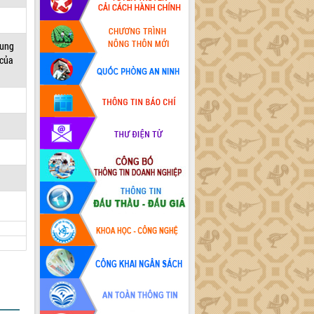
sung
 của