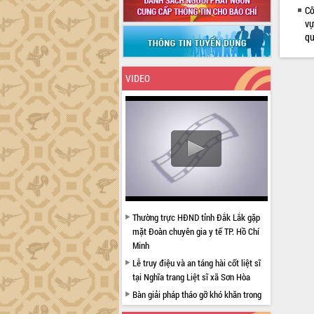
Cô
vự
qu
VIDEO
Thường trực HĐND tỉnh Đắk Lắk gặp
mặt Đoàn chuyên gia y tế TP. Hồ Chí
Minh
Lễ truy điệu và an táng hài cốt liệt sĩ
tại Nghĩa trang Liệt sĩ xã Sơn Hòa
Bàn giải pháp tháo gỡ khó khăn trong
xuất khẩu sầu riêng và triển khai quy