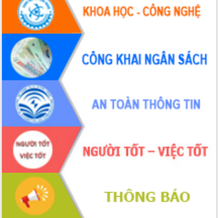
UBND tỉnh họp báo định kỳ tháng 4
năm 2026
Hội thảo khoa học “Giải pháp thúc đẩy
phát triển nền kinh tế xanh tại tỉnh
Đắk Lắk”
Tăng cường giám sát, đôn đốc thực
hiện nhiệm vụ quản lý tài sản công
hàng tuần
Tháo gỡ những vướng mắc, đẩy mạnh
công tác cải cách thủ tục hành chính
tại Trung tâm Phục vụ hành chính
công tỉnh
Đắk Lắk: Tôn vinh 46 giải pháp tại Hội
thi Sáng tạo Kỹ thuật 2024 - 2025
Đắk Lắk rà soát, điều chỉnh Đề án 190
về phát triển nuôi trồng thủy sản
Phó Chủ tịch UBND tỉnh Đắk Lắk
Trương Công Thái kiểm tra thực địa
Dự án cao tốc Khánh Hòa - Buôn Ma
Thuột