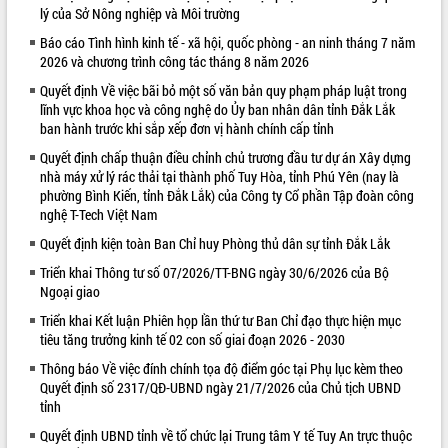
lý của Sở Nông nghiệp và Môi trường
VIDEO
Báo cáo Tình hình kinh tế - xã hội, quốc phòng - an ninh tháng 7 năm
2026 và chương trình công tác tháng 8 năm 2026
Quyết định Về việc bãi bỏ một số văn bản quy phạm pháp luật trong
lĩnh vực khoa học và công nghệ do Ủy ban nhân dân tỉnh Đắk Lắk
ban hành trước khi sắp xếp đơn vị hành chính cấp tỉnh
Quyết định chấp thuận điều chỉnh chủ trương đầu tư dự án Xây dựng
nhà máy xử lý rác thải tại thành phố Tuy Hòa, tỉnh Phú Yên (nay là
phường Bình Kiến, tỉnh Đắk Lắk) của Công ty Cổ phần Tập đoàn công
nghệ T-Tech Việt Nam
Trailer Lễ hội Sầu riêng Đắk Lắk năm
Quyết định kiện toàn Ban Chỉ huy Phòng thủ dân sự tỉnh Đắk Lắk
2026
Khám bệnh, cấp phát thuốc miễn phí
Triển khai Thông tư số 07/2026/TT-BNG ngày 30/6/2026 của Bộ
và tặng quà người dân xã Cư Pui
Ngoại giao
Hội nghị UBND tỉnh Đắk Lắk thường kỳ
Triển khai Kết luận Phiên họp lần thứ tư Ban Chỉ đạo thực hiện mục
tháng 7/2026
tiêu tăng trưởng kinh tế 02 con số giai đoạn 2026 - 2030
Lễ truy tặng danh hiệu “Bà Mẹ Việt
Thông báo Về việc đính chính tọa độ điểm góc tại Phụ lục kèm theo
ALBUM ẢNH
Nam Anh hùng” và trao Huân chương
Quyết định số 2317/QĐ-UBND ngày 21/7/2026 của Chủ tịch UBND
Lao động
tỉnh
UBND tỉnh Đắk Lắk triển khai nhiệm
Quyết định UBND tỉnh về tổ chức lại Trung tâm Y tế Tuy An trực thuộc
vụ 6 tháng cuối năm 2026