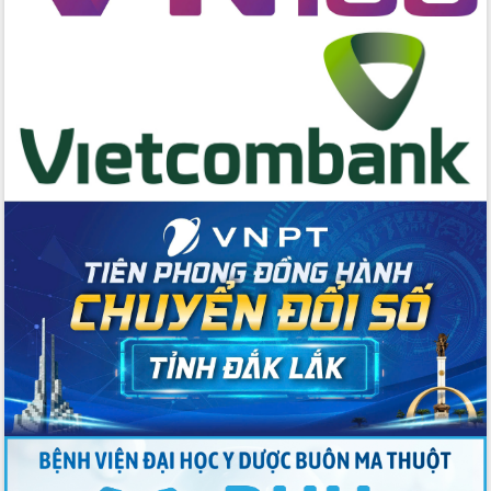
Tập huấn nâng cao năng lực triển khai
chuyển đổi số cho cán bộ, công chức
cấp xã
Đắk Lắk phát động hưởng ứng Ngày
Quyền của người tiêu dùng Việt Nam
2026
Đẩy mạnh cải cách hành chính, quyết
tâm đạt được mục tiêu tăng trưởng
hai con số trong năm 2026
Tổ chức trang trọng Lễ hội Đền thờ
Lương Văn Chánh năm 2026
Phó Bí thư Tỉnh ủy Đắk Lắk Đỗ Hữu
Huy giữ chức Bí thư Đảng ủy Ủy Ban
Nhân dân tỉnh
Bệnh án điện tử thúc đẩy chuyển đổi
số y tế tại Đắk Lắk
Chuyển đổi số thư viện: Mở rộng
không gian tri thức trong thời đại số
Đánh giá, rút kinh nghiệm công tác tổ
chức diễn tập trước ngày bầu cử