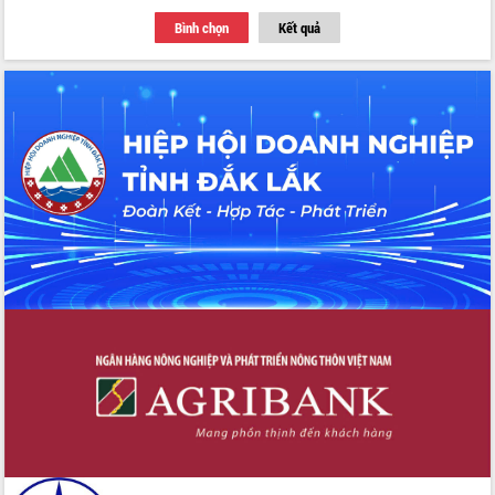
với Tập đoàn Bưu chính Viễn thông
Bình chọn
Kết quả
Việt Nam
Thứ trưởng Bộ Y tế làm việc với tỉnh
Đắk Lắk về phát triển nhân lực y tế
cho trạm y tế cấp xã
Du lịch Đắk Lắk nâng tầm trải nghiệm
du khách thông qua Hệ thống cơ sở dữ
liệu và Bản đồ số
Tập huấn ứng dụng trí tuệ nhân tạo (AI)
trong thương mại điện tử năm 2026
Đoàn đại biểu Quốc hội tỉnh Đắk Lắk
trao đổi thông tin trước Kỳ họp thứ
nhất, Quốc hội khóa XVI
Quyết liệt cải cách hành chính, khơi
thông nguồn lực phát triển
Nâng cao hiệu lực, hiệu quả HĐND
tỉnh thông qua hiện đại hóa hành chính
Xã Ea Phê gắn cải cách hành chính với
chuyển đổi số
Phó Chủ tịch Thường trực UBND tỉnh