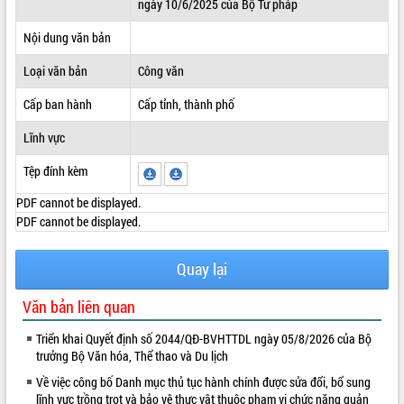
ngày 10/6/2025 của Bộ Tư pháp
ĐIỂM TIN VĂN BẢN
Nội dung văn bản
QUY HOẠCH - KẾ HOẠCH
Loại văn bản
Công văn
Cấp ban hành
Cấp tỉnh, thành phố
Lĩnh vực
Tệp đính kèm
PDF cannot be displayed.
PDF cannot be displayed.
Quay lại
Văn bản liên quan
Triển khai Quyết định số 2044/QĐ-BVHTTDL ngày 05/8/2026 của Bộ
trưởng Bộ Văn hóa, Thể thao và Du lịch
Về việc công bố Danh mục thủ tục hành chính được sửa đổi, bổ sung
lĩnh vực trồng trọt và bảo vệ thực vật thuộc phạm vi chức năng quản