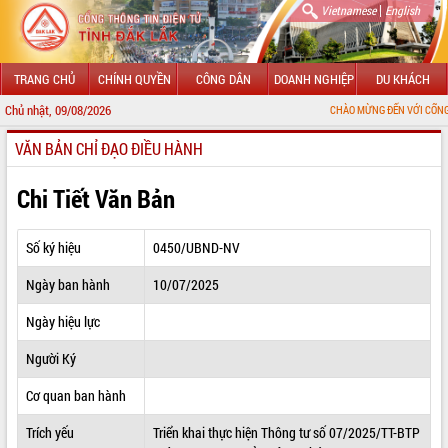
|
Vietnamese
English
TRANG CHỦ
CHÍNH QUYỀN
CÔNG DÂN
DOANH NGHIỆP
DU KHÁCH
Chủ nhật, 09/08/2026
CHÀO MỪNG ĐẾN VỚI CỔNG THÔNG TIN Đ
VĂN BẢN CHỈ ĐẠO ĐIỀU HÀNH
GIỚI THIỆU
LÃNH ĐẠO UBND TỈNH
Chi Tiết Văn Bản
TIN TỨC SỰ KIỆN
Số ký hiệu
0450/UBND-NV
SỞ, BAN, NGÀNH
Ngày ban hành
10/07/2025
UBND CÁC XÃ, PHƯỜNG
Ngày hiệu lực
THÔNG TIN CHỈ ĐẠO ĐIỀU HÀNH
Người Ký
HỆ THỐNG VĂN BẢN
Cơ quan ban hành
Trích yếu
Triển khai thực hiện Thông tư số 07/2025/TT-BTP
VĂN BẢN HĐND TỈNH