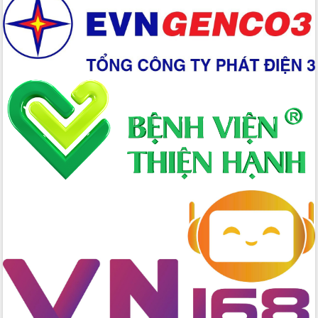
Hồ Thị Nguyên Thảo làm việc tại Trung
tâm Phục vụ hành chính công xã Ea
Phê
Xây dựng nền hành chính số đồng
hành cùng nông dân dân, doanh nghiệp
Giai đoạn 2026-2030, Đắk Lắk phấn
đấu có 77% xã đạt chuẩn nông thôn
mới
Chuyển đổi số 'mở đường' cho nông
nghiệp Đắk Lắk tăng trưởng bứt phá
Triển khai đồng bộ đo đạc, lập hồ sơ
địa chính, hoàn thiện cơ sở dữ liệu đất
đai
Ứng dụng sinh trắc học - Bước tiến
trong hành trình chuyển đổi số tại Đắk
Lắk
Đắk Lắk nâng cao hiệu quả công tác
Đảng từ Sổ tay đảng viên điện tử
Đắk Lắk đẩy mạnh nuôi biển công
nghệ, hướng tới phát triển thủy sản
bền vững