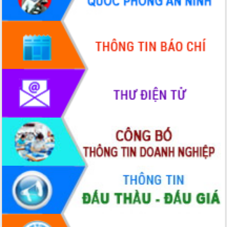
hiện Đề án 06 của Chính phủ
Họp báo thông tin về Hội nghị Công bố
Quy hoạch và Xúc tiến đầu tư tỉnh Đắk
Lắk
Khơi thông điểm nghẽn, đẩy nhanh
giải ngân vốn khắc phục thiên tai
HĐND tỉnh thông qua điều chỉnh Quy
hoạch tỉnh thời kỳ 2021-2030
Hội thảo góp ý hồ sơ điều chỉnh quy
hoạch tỉnh Đắk Lắk thời kỳ 2021-2030,
tầm nhìn đến năm 2050
Nâng cao hiệu quả hoạt động của các
doanh nghiệp nhà nước
Hội nghị triển khai kết nối mạng
truyền số liệu chuyên dùng phục vụ cơ
quan Đảng, Nhà nước
Lễ phát động chuỗi hoạt động chung
tay làm sạch môi trường
Xã Ea Kar bước chuyển mình trong
công tác cải cách hành chính mô hình
mới