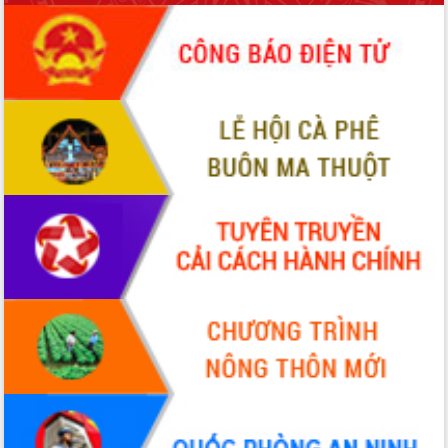
sầu riêng tại Đắk Lắk
Trình diễn nghệ thuật chế biến các
món ăn từ sầu riêng
Đắk Lắk công bố Quy hoạch và xúc
tiến đầu tư tỉnh
Ngành cá ngừ Đắk Lắk chủ động thích
ứng để giữ vững thị trường xuất khẩu
Diễn đàn Kinh tế tư nhân Việt Nam đột
phá cơ chế - Hợp tác công tư
Đề án 06 tạo bước ngoặt đột phá trong
cải cách hành chính tỉnh Đắk Lắk
Kết nối tour, đẩy mạnh chuyển đổi số
để phát triển du lịch Đắk Lắk
Khởi động Dự án Đầu tư xây dựng hạ
tầng kỹ thuật Cụm công nghiệp Tân
Tiến
Gặp mặt các cơ quan báo chí nhân Kỷ
niệm 101 năm Ngày Báo chí Cách
mạng Việt Nam
Đắk Lắk sơ kết 4 năm triển khai thực