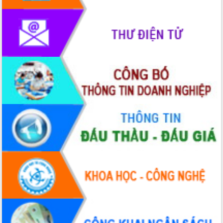
Lễ truy điệu và an táng hài cốt liệt sĩ
tại Nghĩa trang Liệt sĩ xã Sơn Hòa
Bàn giải pháp tháo gỡ khó khăn trong
xuất khẩu sầu riêng và triển khai quy
định EUDR
Thứ trưởng Bộ Nông nghiệp và Môi
trường Nguyễn Hoàng Hiệp khảo sát
vùng trồng và doanh nghiệp đóng gói
sầu riêng tại Đắk Lắk
Trình diễn nghệ thuật chế biến các
món ăn từ sầu riêng
Đắk Lắk công bố Quy hoạch và xúc
tiến đầu tư tỉnh
Ngành cá ngừ Đắk Lắk chủ động thích
ứng để giữ vững thị trường xuất khẩu
Diễn đàn Kinh tế tư nhân Việt Nam đột
phá cơ chế - Hợp tác công tư
Đề án 06 tạo bước ngoặt đột phá trong
cải cách hành chính tỉnh Đắk Lắk
Kết nối tour, đẩy mạnh chuyển đổi số