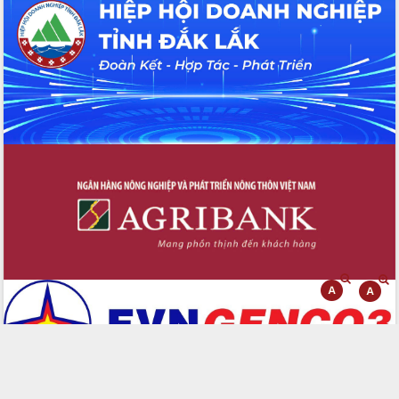
Đắk Lắk: Tôn vinh 46 giải pháp tại Hội
thi Sáng tạo Kỹ thuật 2024 - 2025
Đắk Lắk rà soát, điều chỉnh Đề án 190
về phát triển nuôi trồng thủy sản
Phó Chủ tịch UBND tỉnh Đắk Lắk
Trương Công Thái kiểm tra thực địa
Dự án cao tốc Khánh Hòa - Buôn Ma
Thuột
Định vị cà phê Việt Nam như một “di
sản sống” trong dòng chảy toàn cầu
Xây dựng nông thôn mới: Nâng cao đời
sống người dân từ những mô hình thiết
thực
Quyết liệt tháo gỡ vướng mắc, đẩy
nhanh tiến độ các dự án trọng điểm
trong Khu kinh tế Nam Phú Yên
Hòn Yến phát triển du lịch gắn với bảo
tồn biển
Lấy ý kiến điều chỉnh Quy hoạch tỉnh
Đắk Lắk thời kỳ 2021-2030, tầm nhìn