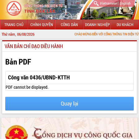
|
Vietnamese
English
TRANG CHỦ
CHÍNH QUYỀN
CÔNG DÂN
DOANH NGHIỆP
DU KHÁCH
Thứ năm, 06/08/2026
CHÀO MỪNG ĐẾN VỚI CỔNG THÔNG TIN ĐIỆN TỬ TỈNH Đ
VĂN BẢN CHỈ ĐẠO ĐIỀU HÀNH
GIỚI THIỆU
LÃNH ĐẠO UBND TỈNH
Bản PDF
TIN TỨC SỰ KIỆN
Công văn 0436/UBND-KTTH
SỞ, BAN, NGÀNH
PDF cannot be displayed.
UBND CÁC XÃ, PHƯỜNG
Quay lại
THÔNG TIN CHỈ ĐẠO ĐIỀU HÀNH
HỆ THỐNG VĂN BẢN
VĂN BẢN HĐND TỈNH