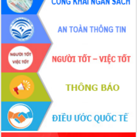
để phát triển du lịch Đắk Lắk
Khởi động Dự án Đầu tư xây dựng hạ
tầng kỹ thuật Cụm công nghiệp Tân
Tiến
Gặp mặt các cơ quan báo chí nhân Kỷ
niệm 101 năm Ngày Báo chí Cách
mạng Việt Nam
Đắk Lắk sơ kết 4 năm triển khai thực
hiện Đề án 06 của Chính phủ
Họp báo thông tin về Hội nghị Công bố
Quy hoạch và Xúc tiến đầu tư tỉnh Đắk
Lắk
Khơi thông điểm nghẽn, đẩy nhanh
giải ngân vốn khắc phục thiên tai
HĐND tỉnh thông qua điều chỉnh Quy
hoạch tỉnh thời kỳ 2021-2030
Hội thảo góp ý hồ sơ điều chỉnh quy
hoạch tỉnh Đắk Lắk thời kỳ 2021-2030,
tầm nhìn đến năm 2050
Nâng cao hiệu quả hoạt động của các