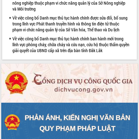
nông nghiệp thuộc phạm vi chức năng quản lý của Sở Nông nghiệp
phát triển mới
và Môi trường
Thường trực HĐND tỉnh Đắk Lắk gặp
Về việc công bố Danh mục thủ tục hành chính được sửa đổi, bổ sung
mặt Đoàn chuyên gia y tế TP. Hồ Chí
trong lĩnh vực Phát thanh truyền hình và thông tin điện tử thuộc
Minh
phạm vi chức năng quản lý của Sở Văn hóa, Thể thao và Du lịch
Lễ truy điệu và an táng hài cốt liệt sĩ
Về việc công bố Danh mục thủ tục hành chính ban hành mới trong
tại Nghĩa trang Liệt sĩ xã Sơn Hòa
lĩnh vực phòng cháy, chữa cháy và cứu nạn, cứu hộ thuộc thẩm quyền
Bàn giải pháp tháo gỡ khó khăn trong
giải quyết của UBND cấp xã trên địa bàn tỉnh Đắk Lắk
xuất khẩu sầu riêng và triển khai quy
định EUDR
Thứ trưởng Bộ Nông nghiệp và Môi
trường Nguyễn Hoàng Hiệp khảo sát
vùng trồng và doanh nghiệp đóng gói
sầu riêng tại Đắk Lắk
Trình diễn nghệ thuật chế biến các
món ăn từ sầu riêng
Đắk Lắk công bố Quy hoạch và xúc
tiến đầu tư tỉnh
Ngành cá ngừ Đắk Lắk chủ động thích
ứng để giữ vững thị trường xuất khẩu
Diễn đàn Kinh tế tư nhân Việt Nam đột