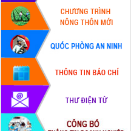
Hội thảo góp ý hồ sơ điều chỉnh quy
hoạch tỉnh Đắk Lắk thời kỳ 2021-2030,
tầm nhìn đến năm 2050
Nâng cao hiệu quả hoạt động của các
doanh nghiệp nhà nước
Hội nghị triển khai kết nối mạng
truyền số liệu chuyên dùng phục vụ cơ
quan Đảng, Nhà nước
Lễ phát động chuỗi hoạt động chung
tay làm sạch môi trường
Xã Ea Kar bước chuyển mình trong
công tác cải cách hành chính mô hình
mới
UBND tỉnh họp báo định kỳ tháng 4
năm 2026
Hội thảo khoa học “Giải pháp thúc đẩy
phát triển nền kinh tế xanh tại tỉnh
Đắk Lắk”
Tăng cường giám sát, đôn đốc thực
hiện nhiệm vụ quản lý tài sản công
hàng tuần