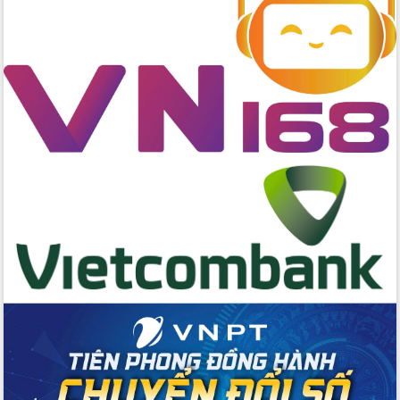
hai con số trong năm 2026
Tổ chức trang trọng Lễ hội Đền thờ
Lương Văn Chánh năm 2026
Phó Bí thư Tỉnh ủy Đắk Lắk Đỗ Hữu
Huy giữ chức Bí thư Đảng ủy Ủy Ban
Nhân dân tỉnh
Bệnh án điện tử thúc đẩy chuyển đổi
số y tế tại Đắk Lắk
Chuyển đổi số thư viện: Mở rộng
không gian tri thức trong thời đại số
Đánh giá, rút kinh nghiệm công tác tổ
chức diễn tập trước ngày bầu cử
Chương trình “Gặp gỡ hữu nghị –
Friendship Meeting New Year 2026”
Bầu cử Quốc hội và HĐND: Cử tri Đắk
Lắk gửi gắm niềm tin, kỳ vọng vào lá
phiếu
Đắk Lắk sẵn sàng các điều kiện cho
Ngày hội bầu cử đại biểu Quốc hội
khóa XVI và HĐND các cấp nhiệm kỳ