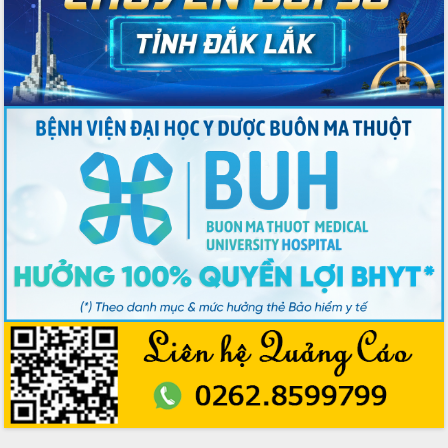
2026-2031
Đảm bảo cuộc bầu cử đại biểu Quốc
hội và đại biểu HĐND các cấp diễn ra
an toàn, hiệu quả, đúng quy định
Thủ tướng Chính phủ Phạm Minh Chính
kiểm tra, chỉ đạo hoàn thành các dự
án cao tốc và thăm khu tái định cư tại
Đắk Lắk
Sôi nổi Hội đua ngựa truyền thống Gò
Thì Thùng mừng Xuân Bính Ngọ 2026
Lãnh đạo tỉnh dâng hương tưởng niệm
tại Đập Đồng Cam đầu Xuân Bính Ngọ
Ngành nông nghiệp phấn đấu tăng
trưởng đạt 5,86% trong năm 2026
UBND tỉnh Đắk Lắk triển khai công tác
quốc phòng, quân sự địa phương năm
2026
Đắk Lắk tập trung toàn lực khắc phục
tồn tại IUU, sẵn sàng làm việc với
Đoàn thanh tra EC
Chủ tịch UBND tỉnh Tạ Anh Tuấn thăm,