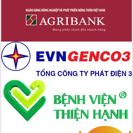
Chuyển đổi số 'mở đường' cho nông
nghiệp Đắk Lắk tăng trưởng bứt phá
Triển khai đồng bộ đo đạc, lập hồ sơ
địa chính, hoàn thiện cơ sở dữ liệu đất
đai
Ứng dụng sinh trắc học - Bước tiến
trong hành trình chuyển đổi số tại Đắk
Lắk
Đắk Lắk nâng cao hiệu quả công tác
Đảng từ Sổ tay đảng viên điện tử
Đắk Lắk đẩy mạnh nuôi biển công
nghệ, hướng tới phát triển thủy sản
bền vững
Tập huấn nâng cao năng lực triển khai
chuyển đổi số cho cán bộ, công chức
cấp xã
Đắk Lắk phát động hưởng ứng Ngày
Quyền của người tiêu dùng Việt Nam
2026
Đẩy mạnh cải cách hành chính, quyết
tâm đạt được mục tiêu tăng trưởng