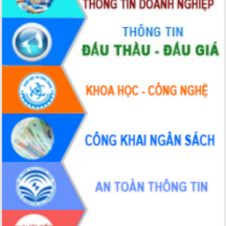
Tháo gỡ những vướng mắc, đẩy mạnh
công tác cải cách thủ tục hành chính
tại Trung tâm Phục vụ hành chính
công tỉnh
Đắk Lắk: Tôn vinh 46 giải pháp tại Hội
thi Sáng tạo Kỹ thuật 2024 - 2025
Đắk Lắk rà soát, điều chỉnh Đề án 190
về phát triển nuôi trồng thủy sản
Phó Chủ tịch UBND tỉnh Đắk Lắk
Trương Công Thái kiểm tra thực địa
Dự án cao tốc Khánh Hòa - Buôn Ma
Thuột
Định vị cà phê Việt Nam như một “di
sản sống” trong dòng chảy toàn cầu
Xây dựng nông thôn mới: Nâng cao đời
sống người dân từ những mô hình thiết
thực
Quyết liệt tháo gỡ vướng mắc, đẩy
nhanh tiến độ các dự án trọng điểm
trong Khu kinh tế Nam Phú Yên