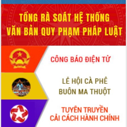
phá cơ chế - Hợp tác công tư
Đề án 06 tạo bước ngoặt đột phá trong
cải cách hành chính tỉnh Đắk Lắk
Kết nối tour, đẩy mạnh chuyển đổi số
để phát triển du lịch Đắk Lắk
Khởi động Dự án Đầu tư xây dựng hạ
tầng kỹ thuật Cụm công nghiệp Tân
Tiến
Gặp mặt các cơ quan báo chí nhân Kỷ
niệm 101 năm Ngày Báo chí Cách
mạng Việt Nam
Đắk Lắk sơ kết 4 năm triển khai thực
hiện Đề án 06 của Chính phủ
Họp báo thông tin về Hội nghị Công bố
Quy hoạch và Xúc tiến đầu tư tỉnh Đắk
Lắk
Khơi thông điểm nghẽn, đẩy nhanh
giải ngân vốn khắc phục thiên tai
HĐND tỉnh thông qua điều chỉnh Quy
hoạch tỉnh thời kỳ 2021-2030