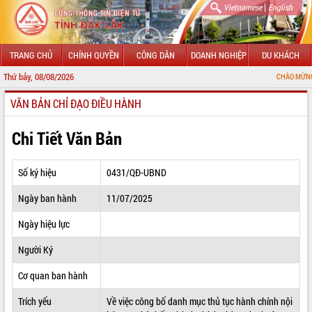
|
Vietnamese
English
TRANG CHỦ
CHÍNH QUYỀN
CÔNG DÂN
DOANH NGHIỆP
DU KHÁCH
Thứ bảy, 08/08/2026
CHÀO MỪNG ĐẾN VỚI CỔN
VĂN BẢN CHỈ ĐẠO ĐIỀU HÀNH
GIỚI THIỆU
LÃNH ĐẠO UBND TỈNH
Chi Tiết Văn Bản
TIN TỨC SỰ KIỆN
Số ký hiệu
0431/QĐ-UBND
SỞ, BAN, NGÀNH
Ngày ban hành
11/07/2025
UBND CÁC XÃ, PHƯỜNG
Ngày hiệu lực
THÔNG TIN CHỈ ĐẠO ĐIỀU HÀNH
Người Ký
HỆ THỐNG VĂN BẢN
Cơ quan ban hành
Trích yếu
Về việc công bố danh mục thủ tục hành chính nội
VĂN BẢN HĐND TỈNH