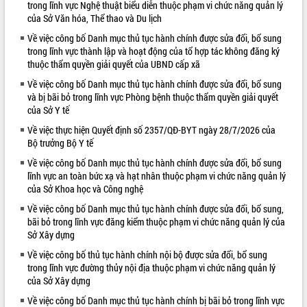
trong lĩnh vực Nghệ thuật biểu diễn thuộc phạm vi chức năng quản lý
của Sở Văn hóa, Thể thao và Du lịch
VIDEO
Về việc công bố Danh mục thủ tục hành chính được sửa đổi, bổ sung
Loading the player...
trong lĩnh vực thành lập và hoạt động của tổ hợp tác không đăng ký
thuộc thẩm quyền giải quyết của UBND cấp xã
Khám bệnh, cấp phát thuốc miễn phí
và tặng quà người dân xã Cư Pui
Về việc công bố Danh mục thủ tục hành chính được sửa đổi, bổ sung
Hội nghị UBND tỉnh Đắk Lắk thường kỳ
và bị bãi bỏ trong lĩnh vực Phòng bệnh thuộc thẩm quyền giải quyết
của Sở Y tế
tháng 7/2026
Lễ truy tặng danh hiệu “Bà Mẹ Việt
Về việc thực hiện Quyết định số 2357/QĐ-BYT ngày 28/7/2026 của
Nam Anh hùng” và trao Huân chương
Bộ trưởng Bộ Y tế
Lao động
Về việc công bố Danh mục thủ tục hành chính được sửa đổi, bổ sung
ALBUM ẢNH
UBND tỉnh Đắk Lắk triển khai nhiệm
lĩnh vực an toàn bức xạ và hạt nhân thuộc phạm vi chức năng quản lý
vụ 6 tháng cuối năm 2026
của Sở Khoa học và Công nghệ
Kỳ họp thứ Hai, Hội đồng nhân dân
Về việc công bố Danh mục thủ tục hành chính được sửa đổi, bổ sung,
tỉnh khóa XI quyết nghị nhiều nội dung
bãi bỏ trong lĩnh vực đăng kiểm thuộc phạm vi chức năng quản lý của
quan trọng
Sở Xây dựng
Bí thư Tỉnh ủy Lương Nguyễn Minh
Về việc công bố thủ tục hành chính nội bộ được sửa đổi, bổ sung
Triết thăm, tặng quà người có công với
trong lĩnh vực đường thủy nội địa thuộc phạm vi chức năng quản lý
cách mạng
của Sở Xây dựng
Rà soát, hoàn thiện hệ thống thiết chế
Về việc công bố Danh mục thủ tục hành chính bị bãi bỏ trong lĩnh vực
văn hóa, thể thao đáp ứng yêu cầu
LIÊN KẾT WEB