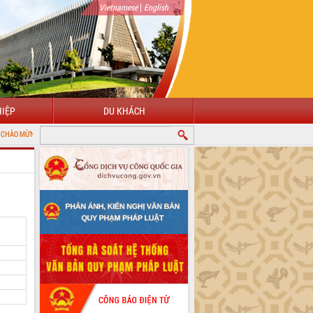
|
Vietnamese
English
IỆP
DU KHÁCH
ẾN VỚI CỔNG THÔNG TIN ĐIỆN TỬ TỈNH ĐẮK LẮK