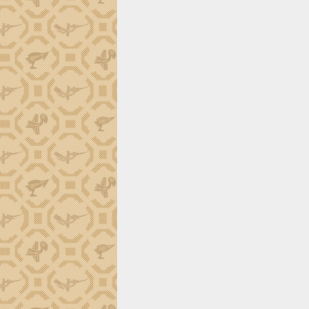
trường Nguyễn Hoàng Hiệp khảo sát
vùng trồng và doanh nghiệp đóng gói
sầu riêng tại Đắk Lắk
Trình diễn nghệ thuật chế biến các
món ăn từ sầu riêng
Đắk Lắk công bố Quy hoạch và xúc
tiến đầu tư tỉnh
Ngành cá ngừ Đắk Lắk chủ động thích
ứng để giữ vững thị trường xuất khẩu
Diễn đàn Kinh tế tư nhân Việt Nam đột
phá cơ chế - Hợp tác công tư
Đề án 06 tạo bước ngoặt đột phá trong
cải cách hành chính tỉnh Đắk Lắk
Kết nối tour, đẩy mạnh chuyển đổi số
để phát triển du lịch Đắk Lắk
Khởi động Dự án Đầu tư xây dựng hạ
tầng kỹ thuật Cụm công nghiệp Tân
Tiến
Gặp mặt các cơ quan báo chí nhân Kỷ
niệm 101 năm Ngày Báo chí Cách
mạng Việt Nam