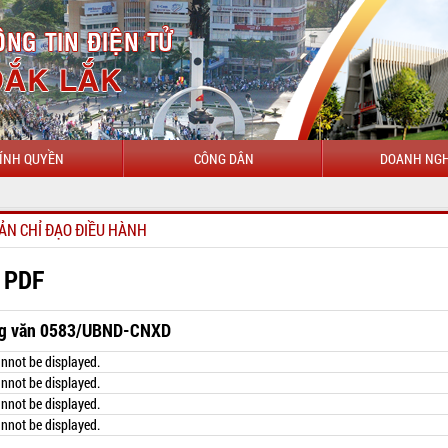
ÍNH QUYỀN
CÔNG DÂN
DOANH NGH
CHÀO MỪNG Đ
ẢN CHỈ ĐẠO ĐIỀU HÀNH
 PDF
g văn 0583/UBND-CNXD
nnot be displayed.
nnot be displayed.
nnot be displayed.
nnot be displayed.