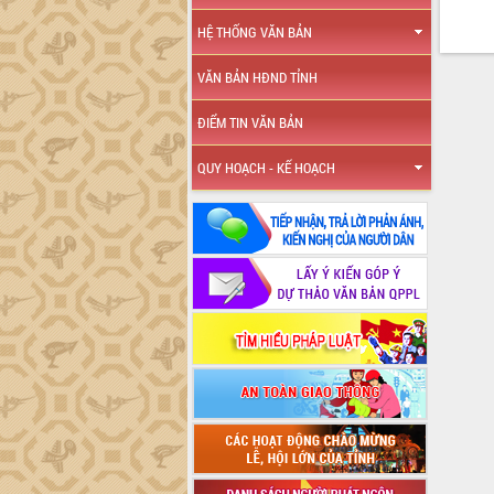
HỆ THỐNG VĂN BẢN
VĂN BẢN HĐND TỈNH
ĐIỂM TIN VĂN BẢN
QUY HOẠCH - KẾ HOẠCH