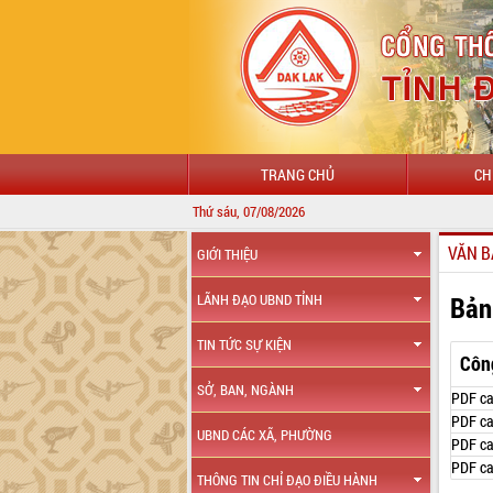
TRANG CHỦ
CH
Thứ sáu, 07/08/2026
VĂN B
GIỚI THIỆU
Bản
LÃNH ĐẠO UBND TỈNH
TIN TỨC SỰ KIỆN
Côn
SỞ, BAN, NGÀNH
PDF ca
PDF ca
UBND CÁC XÃ, PHƯỜNG
PDF ca
PDF ca
THÔNG TIN CHỈ ĐẠO ĐIỀU HÀNH