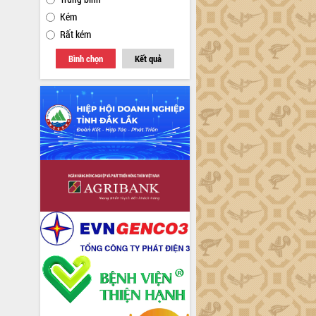
Kém
Rất kém
Bình chọn
Kết quả