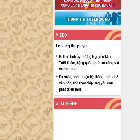
VIDEO
Loading the player...
Bí thư Tỉnh ủy Lương Nguyễn Minh
Triết thăm, tặng quà người có công với
cách mạng
Rà soát, hoàn thiện hệ thống thiết chế
văn hóa, thể thao đáp ứng yêu cầu
phát triển mới
Thường trực HĐND tỉnh Đắk Lắk gặp
mặt Đoàn chuyên gia y tế TP. Hồ Chí
ALBUM ẢNH
Minh
Lễ truy điệu và an táng hài cốt liệt sĩ
tại Nghĩa trang Liệt sĩ xã Sơn Hòa
Bàn giải pháp tháo gỡ khó khăn trong
xuất khẩu sầu riêng và triển khai quy