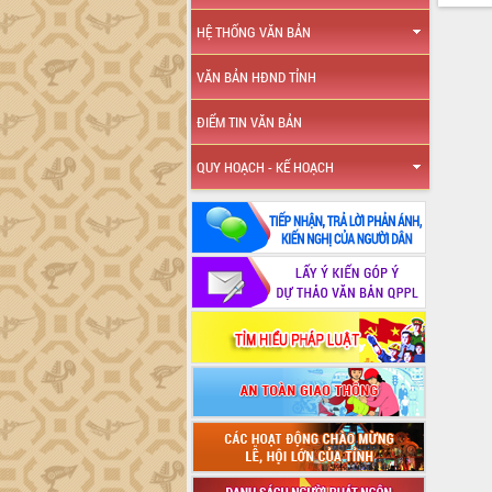
HỆ THỐNG VĂN BẢN
VĂN BẢN HĐND TỈNH
ĐIỂM TIN VĂN BẢN
QUY HOẠCH - KẾ HOẠCH