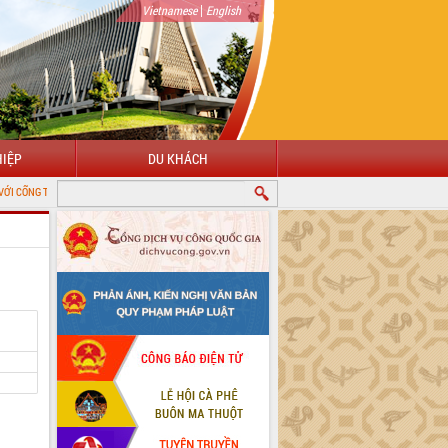
|
Vietnamese
English
IỆP
DU KHÁCH
NG TIN ĐIỆN TỬ TỈNH ĐẮK LẮK