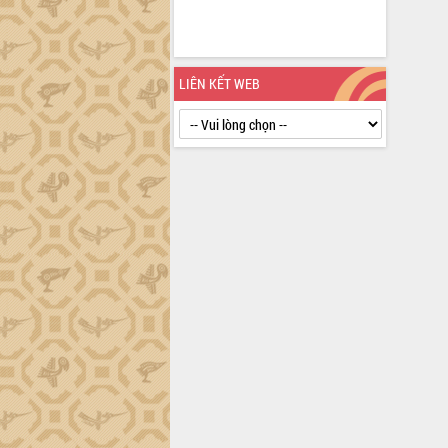
định EUDR
Thứ trưởng Bộ Nông nghiệp và Môi
trường Nguyễn Hoàng Hiệp khảo sát
vùng trồng và doanh nghiệp đóng gói
LIÊN KẾT WEB
sầu riêng tại Đắk Lắk
Trình diễn nghệ thuật chế biến các
món ăn từ sầu riêng
Đắk Lắk công bố Quy hoạch và xúc
tiến đầu tư tỉnh
Ngành cá ngừ Đắk Lắk chủ động thích
ứng để giữ vững thị trường xuất khẩu
Diễn đàn Kinh tế tư nhân Việt Nam đột
phá cơ chế - Hợp tác công tư
Đề án 06 tạo bước ngoặt đột phá trong
cải cách hành chính tỉnh Đắk Lắk
Kết nối tour, đẩy mạnh chuyển đổi số
để phát triển du lịch Đắk Lắk
Khởi động Dự án Đầu tư xây dựng hạ
tầng kỹ thuật Cụm công nghiệp Tân
Tiến