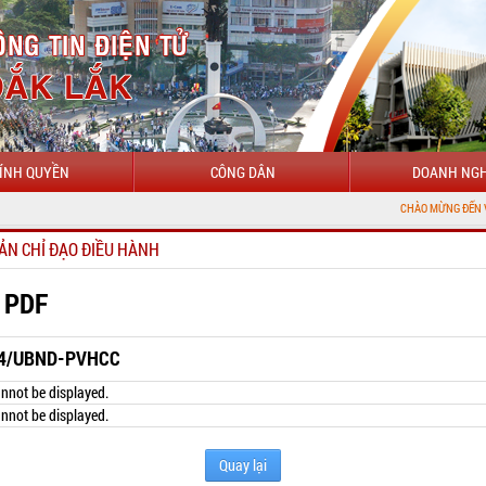
ÍNH QUYỀN
CÔNG DÂN
DOANH NGH
CHÀO MỪNG ĐẾN VỚI CỔNG THÔ
ẢN CHỈ ĐẠO ĐIỀU HÀNH
 PDF
4/UBND-PVHCC
nnot be displayed.
nnot be displayed.
Quay lại