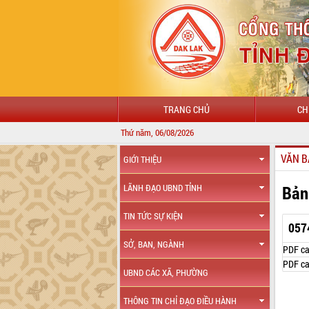
TRANG CHỦ
CH
Thứ năm, 06/08/2026
VĂN B
GIỚI THIỆU
Bản
LÃNH ĐẠO UBND TỈNH
TIN TỨC SỰ KIỆN
057
SỞ, BAN, NGÀNH
PDF ca
PDF ca
UBND CÁC XÃ, PHƯỜNG
THÔNG TIN CHỈ ĐẠO ĐIỀU HÀNH