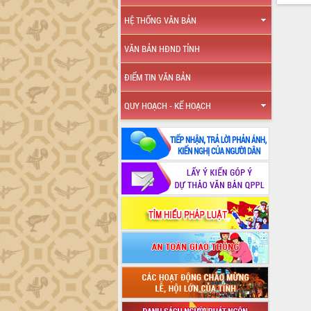
HỆ THỐNG VĂN BẢN
VĂN BẢN HĐND TỈNH
ĐIỂM TIN VĂN BẢN
QUY HOẠCH - KẾ HOẠCH