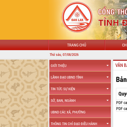
TRANG CHỦ
CH
Thứ sáu, 07/08/2026
VĂN B
GIỚI THIỆU
Bản
LÃNH ĐẠO UBND TỈNH
TIN TỨC SỰ KIỆN
Quy
SỞ, BAN, NGÀNH
PDF ca
PDF ca
UBND CÁC XÃ, PHƯỜNG
THÔNG TIN CHỈ ĐẠO ĐIỀU HÀNH