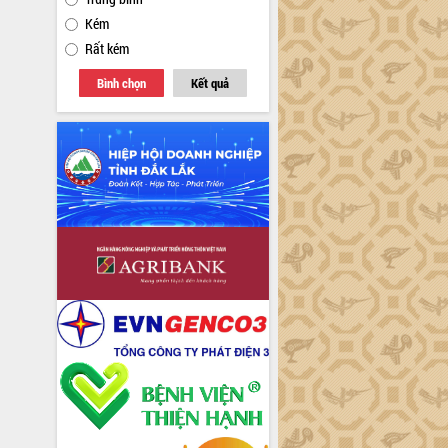
Kém
Rất kém
Bình chọn
Kết quả