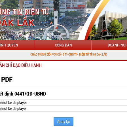
ÍNH QUYỀN
CÔNG DÂN
DOANH NGH
CHÀO MỪNG ĐẾN VỚI CỔNG THÔNG TIN ĐIỆN TỬ TỈNH ĐẮK LẮK
ẢN CHỈ ĐẠO ĐIỀU HÀNH
 PDF
ết định 0441/QĐ-UBND
nnot be displayed.
nnot be displayed.
Quay lại