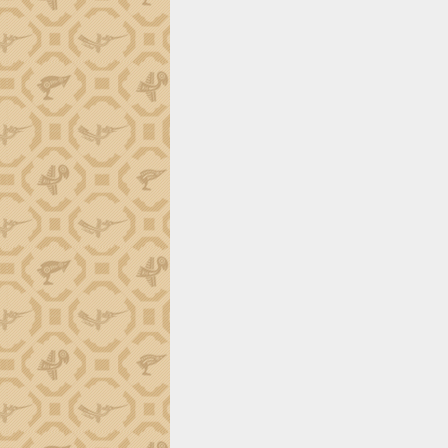
trường Nguyễn Hoàng Hiệp khảo sát
vùng trồng và doanh nghiệp đóng gói
sầu riêng tại Đắk Lắk
Trình diễn nghệ thuật chế biến các
món ăn từ sầu riêng
Đắk Lắk công bố Quy hoạch và xúc
tiến đầu tư tỉnh
Ngành cá ngừ Đắk Lắk chủ động thích
ứng để giữ vững thị trường xuất khẩu
Diễn đàn Kinh tế tư nhân Việt Nam đột
phá cơ chế - Hợp tác công tư
Đề án 06 tạo bước ngoặt đột phá trong
cải cách hành chính tỉnh Đắk Lắk
Kết nối tour, đẩy mạnh chuyển đổi số
để phát triển du lịch Đắk Lắk
Khởi động Dự án Đầu tư xây dựng hạ
tầng kỹ thuật Cụm công nghiệp Tân
Tiến
Gặp mặt các cơ quan báo chí nhân Kỷ
niệm 101 năm Ngày Báo chí Cách
mạng Việt Nam