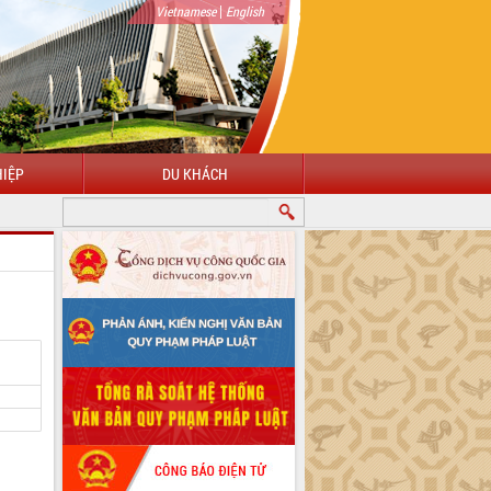
|
Vietnamese
English
IỆP
DU KHÁCH