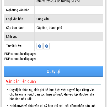
09/7/2025 của Bộ trưởng Bộ Y tế
ĐIỂM TIN VĂN BẢN
Nội dung văn bản
QUY HOẠCH - KẾ HOẠCH
Loại văn bản
Công văn
Cấp ban hành
Cấp tỉnh, thành phố
Lĩnh vực
Tệp đính kèm
PDF cannot be displayed.
PDF cannot be displayed.
Quay lại
Văn bản liên quan
Quy định nhân sự, kinh phí để thực hiện việc dạy và học Tiếng Việt
cho trẻ em là người dân tộc thiểu số trước khi vào lớp Một trên địa
bàn tỉnh Đắk Lắk
Nghị quyết về chất vấn tại Kỳ họp thứ Hai, Hội đồng nhân dân tỉnh