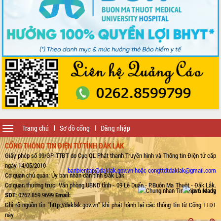
Toggle
Trang chủ
Sơ đồ cổng
Đăng nhập
navigation
CỔNG THÔNG TIN ĐIỆN TỬ TỈNH ĐẮK LẮK
Giấy phép số 99/GP-TTĐT do Cục QL Phát thanh Truyền hình và Thông tin Điện tử cấp
ngày 14/05/2010
banbientap@daklak.gov.vn hoặc congttdtdaklak@gmail.com
Cơ quan chủ quản: Ủy ban nhân dân tỉnh Đắk Lắk
Cơ quan thường trực: Văn phòng UBND tỉnh - 09 Lê Duẩn - P.Buôn Ma Thuột - Đắk Lắk.
SĐT:
0262.859.9699
Email:
Ghi rõ nguồn tin "http://daklak.gov.vn" khi phát hành lại các thông tin từ Cổng TTĐT
này