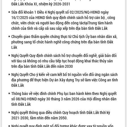
Đắk Lắk Khóa XI, nhiệm kỳ 2026-2031
VIDEO
Sửa đổi khoản 1 Điều 4 Nghị quyết số 02/2025/NQ-HĐND ngày
16/7/2025 của HĐND tỉnh quy định chính sách hỗ trợ cán bộ , công
Không có file video nào để phát.
chức, viên chức và người lao động đến công táctạiTrung tâm hành
chính của tỉnh và cấp xã sau sắp xếp trên địa bàn tỉnh Đắk Lắk
ALBUM ẢNH
Chuyển giao thẩm quyền chứng thực từ Chủ tịch Ủy ban nhân dân xã,
phường sang tổ chức hành nghề công chứng trên địa bàn tỉnh Đắk
Lắk
Nghị Quyết-Quy định chính sách hỗ trợ chuyển đổi nghề, giải bản đối
với tàu cá không có nhu cầu tiếp tục hoạt động khai thác thủy sản
trên địa bàn tỉnh Đắk Lắk đến năm 2030
Nghị Quyết-Cho ý kiến về cam kết bố trí nguồn vốn đối ứng ngân sách
địa phương để thực hiện Dự án Xây dựng Trụ sở làm việc Công an tỉnh
Đắk Lắk
LIÊN KẾT WEB
Thông báo về việc đính chính Phụ lục ban hành kèm theo Nghị quyết
số 08/NQ-HĐND ngày 30 tháng 3 năm 2026 của Hội đồng nhân dân
tỉnh Đắk Lắk
Nghị quyết thông qua điều chỉnh Quy hoạch tỉnh Đắk Lắk thời kỳ
2021-2030, tầm nhìn đến năm 2050.
Nghị quyết quy định một số đối tượng khác được vay từ nguồn vốn