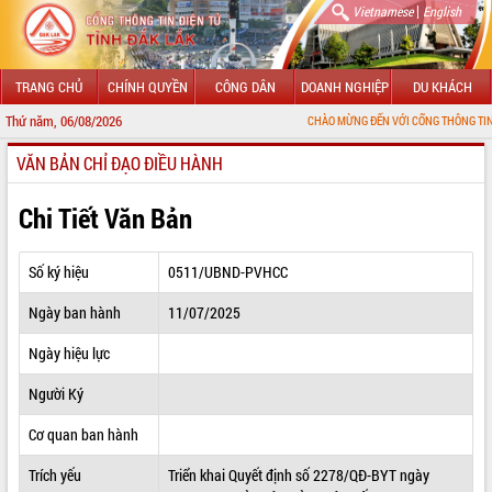
|
Vietnamese
English
TRANG CHỦ
CHÍNH QUYỀN
CÔNG DÂN
DOANH NGHIỆP
DU KHÁCH
Thứ năm, 06/08/2026
CHÀO MỪNG ĐẾN VỚI CỔNG THÔNG TIN ĐIỆN TỬ TỈ
VĂN BẢN CHỈ ĐẠO ĐIỀU HÀNH
GIỚI THIỆU
LÃNH ĐẠO UBND TỈNH
Chi Tiết Văn Bản
TIN TỨC SỰ KIỆN
Số ký hiệu
0511/UBND-PVHCC
SỞ, BAN, NGÀNH
Ngày ban hành
11/07/2025
UBND CÁC XÃ, PHƯỜNG
Ngày hiệu lực
THÔNG TIN CHỈ ĐẠO ĐIỀU HÀNH
Người Ký
HỆ THỐNG VĂN BẢN
Cơ quan ban hành
Trích yếu
Triển khai Quyết định số 2278/QĐ-BYT ngày
VĂN BẢN HĐND TỈNH