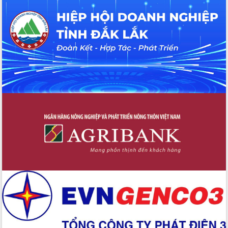
Đắk Lắk”
Tăng cường giám sát, đôn đốc thực
hiện nhiệm vụ quản lý tài sản công
hàng tuần
Tháo gỡ những vướng mắc, đẩy mạnh
công tác cải cách thủ tục hành chính
tại Trung tâm Phục vụ hành chính
công tỉnh
Đắk Lắk: Tôn vinh 46 giải pháp tại Hội
thi Sáng tạo Kỹ thuật 2024 - 2025
Đắk Lắk rà soát, điều chỉnh Đề án 190
về phát triển nuôi trồng thủy sản
Phó Chủ tịch UBND tỉnh Đắk Lắk
Trương Công Thái kiểm tra thực địa
Dự án cao tốc Khánh Hòa - Buôn Ma
Thuột
Định vị cà phê Việt Nam như một “di
sản sống” trong dòng chảy toàn cầu
Xây dựng nông thôn mới: Nâng cao đời
sống người dân từ những mô hình thiết