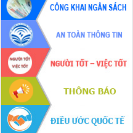
tiến đầu tư tỉnh
Ngành cá ngừ Đắk Lắk chủ động thích
ứng để giữ vững thị trường xuất khẩu
Diễn đàn Kinh tế tư nhân Việt Nam đột
phá cơ chế - Hợp tác công tư
Đề án 06 tạo bước ngoặt đột phá trong
cải cách hành chính tỉnh Đắk Lắk
Kết nối tour, đẩy mạnh chuyển đổi số
để phát triển du lịch Đắk Lắk
Khởi động Dự án Đầu tư xây dựng hạ
tầng kỹ thuật Cụm công nghiệp Tân
Tiến
Gặp mặt các cơ quan báo chí nhân Kỷ
niệm 101 năm Ngày Báo chí Cách
mạng Việt Nam
Đắk Lắk sơ kết 4 năm triển khai thực
hiện Đề án 06 của Chính phủ
Họp báo thông tin về Hội nghị Công bố
Quy hoạch và Xúc tiến đầu tư tỉnh Đắk
Lắk