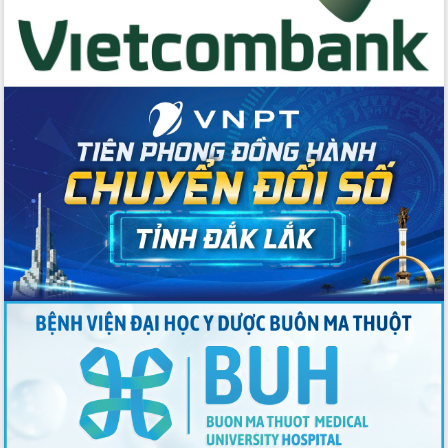
cho trạm y tế cấp xã
Du lịch Đắk Lắk nâng tầm trải nghiệm
du khách thông qua Hệ thống cơ sở dữ
liệu và Bản đồ số
Tập huấn ứng dụng trí tuệ nhân tạo (AI)
trong thương mại điện tử năm 2026
Đoàn đại biểu Quốc hội tỉnh Đắk Lắk
trao đổi thông tin trước Kỳ họp thứ
nhất, Quốc hội khóa XVI
Quyết liệt cải cách hành chính, khơi
thông nguồn lực phát triển
Nâng cao hiệu lực, hiệu quả HĐND
tỉnh thông qua hiện đại hóa hành chính
Xã Ea Phê gắn cải cách hành chính với
chuyển đổi số
Phó Chủ tịch Thường trực UBND tỉnh
Hồ Thị Nguyên Thảo làm việc tại Trung
tâm Phục vụ hành chính công xã Ea
Phê
Xây dựng nền hành chính số đồng
hành cùng nông dân dân, doanh nghiệp