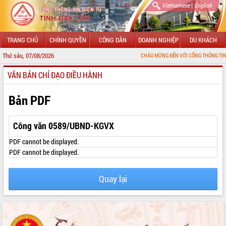
|
Vietnamese
English
TRANG CHỦ
CHÍNH QUYỀN
CÔNG DÂN
DOANH NGHIỆP
DU KHÁCH
Thứ sáu, 07/08/2026
CHÀO MỪNG ĐẾN VỚI CỔNG THÔNG TIN ĐIỆN TỬ TỈN
VĂN BẢN CHỈ ĐẠO ĐIỀU HÀNH
GIỚI THIỆU
LÃNH ĐẠO UBND TỈNH
Bản PDF
TIN TỨC SỰ KIỆN
Công văn 0589/UBND-KGVX
SỞ, BAN, NGÀNH
PDF cannot be displayed.
PDF cannot be displayed.
UBND CÁC XÃ, PHƯỜNG
Quay lại
THÔNG TIN CHỈ ĐẠO ĐIỀU HÀNH
HỆ THỐNG VĂN BẢN
VĂN BẢN HĐND TỈNH