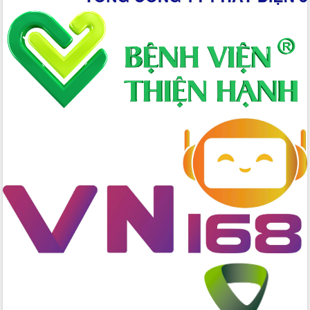
thực
Quyết liệt tháo gỡ vướng mắc, đẩy
nhanh tiến độ các dự án trọng điểm
trong Khu kinh tế Nam Phú Yên
Hòn Yến phát triển du lịch gắn với bảo
tồn biển
Lấy ý kiến điều chỉnh Quy hoạch tỉnh
Đắk Lắk thời kỳ 2021-2030, tầm nhìn
đến năm 2050
Phát động chiến dịch 30 ngày đêm
giải phóng mặt bằng Tuyến đường bộ
ven biển
Đắk Lắk nỗ lực thúc đẩy tăng trưởng
kinh tế từ 10% trở lên trong Quý
II/2026
Đắk Lắk ký kết thỏa thuận hợp tác về
chuyển đổi số giai đoạn 2026 – 2030
với Tập đoàn Bưu chính Viễn thông
Việt Nam
Thứ trưởng Bộ Y tế làm việc với tỉnh
Đắk Lắk về phát triển nhân lực y tế