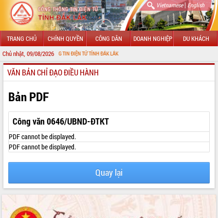
|
Vietnamese
English
TRANG CHỦ
CHÍNH QUYỀN
CÔNG DÂN
DOANH NGHIỆP
DU KHÁCH
Chủ nhật, 09/08/2026
ỚI CỔNG THÔNG TIN ĐIỆN TỬ TỈNH ĐẮK LẮK
VĂN BẢN CHỈ ĐẠO ĐIỀU HÀNH
GIỚI THIỆU
LÃNH ĐẠO UBND TỈNH
Bản PDF
TIN TỨC SỰ KIỆN
Công văn 0646/UBND-ĐTKT
SỞ, BAN, NGÀNH
PDF cannot be displayed.
PDF cannot be displayed.
UBND CÁC XÃ, PHƯỜNG
Quay lại
THÔNG TIN CHỈ ĐẠO ĐIỀU HÀNH
HỆ THỐNG VĂN BẢN
VĂN BẢN HĐND TỈNH