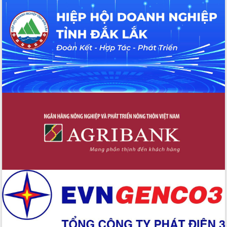
hiện nhiệm vụ quản lý tài sản công
hàng tuần
Tháo gỡ những vướng mắc, đẩy mạnh
công tác cải cách thủ tục hành chính
tại Trung tâm Phục vụ hành chính
công tỉnh
Đắk Lắk: Tôn vinh 46 giải pháp tại Hội
thi Sáng tạo Kỹ thuật 2024 - 2025
Đắk Lắk rà soát, điều chỉnh Đề án 190
về phát triển nuôi trồng thủy sản
Phó Chủ tịch UBND tỉnh Đắk Lắk
Trương Công Thái kiểm tra thực địa
Dự án cao tốc Khánh Hòa - Buôn Ma
Thuột
Định vị cà phê Việt Nam như một “di
sản sống” trong dòng chảy toàn cầu
Xây dựng nông thôn mới: Nâng cao đời
sống người dân từ những mô hình thiết
thực
Quyết liệt tháo gỡ vướng mắc, đẩy