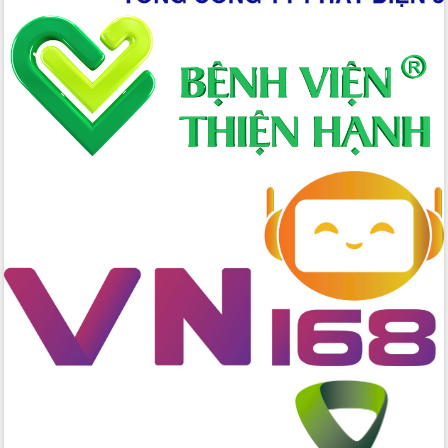
nhanh tiến độ các dự án trọng điểm
trong Khu kinh tế Nam Phú Yên
Hòn Yến phát triển du lịch gắn với bảo
tồn biển
Lấy ý kiến điều chỉnh Quy hoạch tỉnh
Đắk Lắk thời kỳ 2021-2030, tầm nhìn
đến năm 2050
Phát động chiến dịch 30 ngày đêm
giải phóng mặt bằng Tuyến đường bộ
ven biển
Đắk Lắk nỗ lực thúc đẩy tăng trưởng
kinh tế từ 10% trở lên trong Quý
II/2026
Đắk Lắk ký kết thỏa thuận hợp tác về
chuyển đổi số giai đoạn 2026 – 2030
với Tập đoàn Bưu chính Viễn thông
Việt Nam
Thứ trưởng Bộ Y tế làm việc với tỉnh
Đắk Lắk về phát triển nhân lực y tế
cho trạm y tế cấp xã
Du lịch Đắk Lắk nâng tầm trải nghiệm