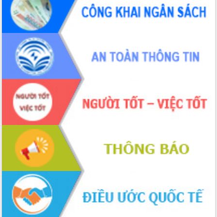
ứng để giữ vững thị trường xuất khẩu
Diễn đàn Kinh tế tư nhân Việt Nam đột
phá cơ chế - Hợp tác công tư
Đề án 06 tạo bước ngoặt đột phá trong
cải cách hành chính tỉnh Đắk Lắk
Kết nối tour, đẩy mạnh chuyển đổi số
để phát triển du lịch Đắk Lắk
Khởi động Dự án Đầu tư xây dựng hạ
tầng kỹ thuật Cụm công nghiệp Tân
Tiến
Gặp mặt các cơ quan báo chí nhân Kỷ
niệm 101 năm Ngày Báo chí Cách
mạng Việt Nam
Đắk Lắk sơ kết 4 năm triển khai thực
hiện Đề án 06 của Chính phủ
Họp báo thông tin về Hội nghị Công bố
Quy hoạch và Xúc tiến đầu tư tỉnh Đắk
Lắk
Khơi thông điểm nghẽn, đẩy nhanh
giải ngân vốn khắc phục thiên tai