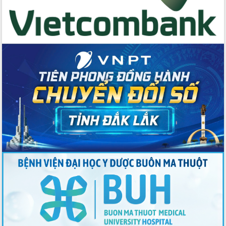
du khách thông qua Hệ thống cơ sở dữ
liệu và Bản đồ số
Tập huấn ứng dụng trí tuệ nhân tạo (AI)
trong thương mại điện tử năm 2026
Đoàn đại biểu Quốc hội tỉnh Đắk Lắk
trao đổi thông tin trước Kỳ họp thứ
nhất, Quốc hội khóa XVI
Quyết liệt cải cách hành chính, khơi
thông nguồn lực phát triển
Nâng cao hiệu lực, hiệu quả HĐND
tỉnh thông qua hiện đại hóa hành chính
Xã Ea Phê gắn cải cách hành chính với
chuyển đổi số
Phó Chủ tịch Thường trực UBND tỉnh
Hồ Thị Nguyên Thảo làm việc tại Trung
tâm Phục vụ hành chính công xã Ea
Phê
Xây dựng nền hành chính số đồng
hành cùng nông dân dân, doanh nghiệp
Giai đoạn 2026-2030, Đắk Lắk phấn