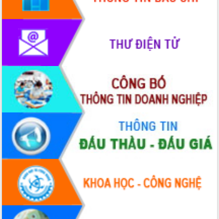
Rà soát, hoàn thiện hệ thống thiết chế
văn hóa, thể thao đáp ứng yêu cầu
phát triển mới
Thường trực HĐND tỉnh Đắk Lắk gặp
mặt Đoàn chuyên gia y tế TP. Hồ Chí
Minh
Lễ truy điệu và an táng hài cốt liệt sĩ
tại Nghĩa trang Liệt sĩ xã Sơn Hòa
Bàn giải pháp tháo gỡ khó khăn trong
xuất khẩu sầu riêng và triển khai quy
định EUDR
Thứ trưởng Bộ Nông nghiệp và Môi
trường Nguyễn Hoàng Hiệp khảo sát
vùng trồng và doanh nghiệp đóng gói
sầu riêng tại Đắk Lắk
Trình diễn nghệ thuật chế biến các
món ăn từ sầu riêng
Đắk Lắk công bố Quy hoạch và xúc
tiến đầu tư tỉnh
Ngành cá ngừ Đắk Lắk chủ động thích