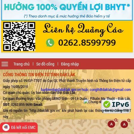
Toggle
Trang chủ
Sơ đồ cổng
Đăng nhập
navigation
CỔNG THÔNG TIN ĐIỆN TỬ TỈNH ĐẮK LẮK
Giấy phép số 99/GP-TTĐT do Cục QL Phát thanh Truyền hình và Thông tin Điện tử cấp
ngày 14/05/2010
banbientap@daklak.gov.vn hoặc congttdtdaklak@gmail.com
Cơ quan chủ quản: Ủy ban nhân dân tỉnh Đắk Lắk
Cơ quan thường trực: Văn phòng UBND tỉnh - 09 Lê Duẩn - P.Buôn Ma Thuột - Đắk Lắk.
SĐT:
0262.859.9699
Email:
Ghi rõ nguồn tin "http://daklak.gov.vn" khi phát hành lại các thông tin từ Cổng TTĐT
này
Đã kết nối EMC