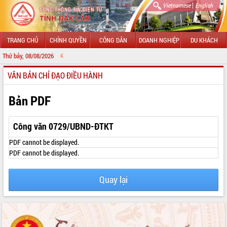
|
Vietnamese
English
TRANG CHỦ
CHÍNH QUYỀN
CÔNG DÂN
DOANH NGHIỆP
DU KHÁCH
Thứ bảy, 08/08/2026
CHÀO MỪNG Đ
VĂN BẢN CHỈ ĐẠO ĐIỀU HÀNH
GIỚI THIỆU
LÃNH ĐẠO UBND TỈNH
Bản PDF
TIN TỨC SỰ KIỆN
Công văn 0729/UBND-ĐTKT
SỞ, BAN, NGÀNH
PDF cannot be displayed.
PDF cannot be displayed.
UBND CÁC XÃ, PHƯỜNG
Quay lại
THÔNG TIN CHỈ ĐẠO ĐIỀU HÀNH
HỆ THỐNG VĂN BẢN
VĂN BẢN HĐND TỈNH