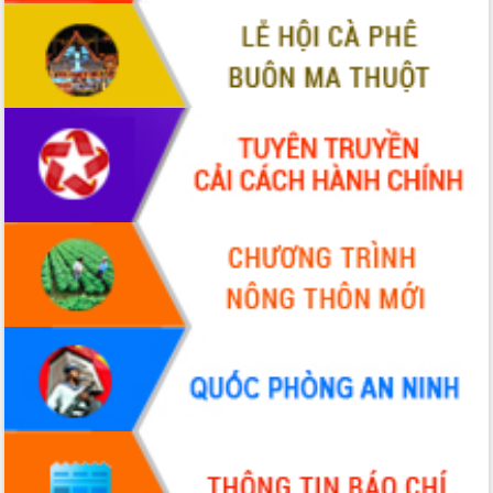
VIDEO
Không có file video nào để phát.
ALBUM ẢNH
LIÊN KẾT WEB