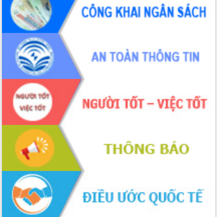
phá cơ chế - Hợp tác công tư
Đề án 06 tạo bước ngoặt đột phá trong
cải cách hành chính tỉnh Đắk Lắk
Kết nối tour, đẩy mạnh chuyển đổi số
để phát triển du lịch Đắk Lắk
Khởi động Dự án Đầu tư xây dựng hạ
tầng kỹ thuật Cụm công nghiệp Tân
Tiến
Gặp mặt các cơ quan báo chí nhân Kỷ
niệm 101 năm Ngày Báo chí Cách
mạng Việt Nam
Đắk Lắk sơ kết 4 năm triển khai thực
hiện Đề án 06 của Chính phủ
Họp báo thông tin về Hội nghị Công bố
Quy hoạch và Xúc tiến đầu tư tỉnh Đắk
Lắk
Khơi thông điểm nghẽn, đẩy nhanh
giải ngân vốn khắc phục thiên tai
HĐND tỉnh thông qua điều chỉnh Quy
hoạch tỉnh thời kỳ 2021-2030