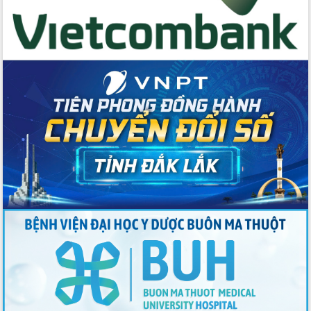
Tập huấn ứng dụng trí tuệ nhân tạo (AI)
trong thương mại điện tử năm 2026
Đoàn đại biểu Quốc hội tỉnh Đắk Lắk
trao đổi thông tin trước Kỳ họp thứ
nhất, Quốc hội khóa XVI
Quyết liệt cải cách hành chính, khơi
thông nguồn lực phát triển
Nâng cao hiệu lực, hiệu quả HĐND
tỉnh thông qua hiện đại hóa hành chính
Xã Ea Phê gắn cải cách hành chính với
chuyển đổi số
Phó Chủ tịch Thường trực UBND tỉnh
Hồ Thị Nguyên Thảo làm việc tại Trung
tâm Phục vụ hành chính công xã Ea
Phê
Xây dựng nền hành chính số đồng
hành cùng nông dân dân, doanh nghiệp
Giai đoạn 2026-2030, Đắk Lắk phấn
đấu có 77% xã đạt chuẩn nông thôn
mới