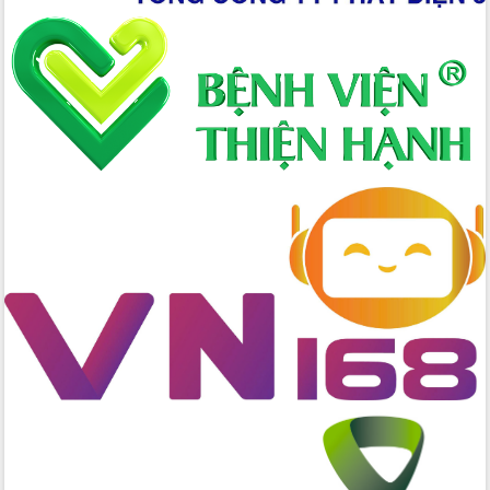
Hòn Yến phát triển du lịch gắn với bảo
tồn biển
Lấy ý kiến điều chỉnh Quy hoạch tỉnh
Đắk Lắk thời kỳ 2021-2030, tầm nhìn
đến năm 2050
Phát động chiến dịch 30 ngày đêm
giải phóng mặt bằng Tuyến đường bộ
ven biển
Đắk Lắk nỗ lực thúc đẩy tăng trưởng
kinh tế từ 10% trở lên trong Quý
II/2026
Đắk Lắk ký kết thỏa thuận hợp tác về
chuyển đổi số giai đoạn 2026 – 2030
với Tập đoàn Bưu chính Viễn thông
Việt Nam
Thứ trưởng Bộ Y tế làm việc với tỉnh
Đắk Lắk về phát triển nhân lực y tế
cho trạm y tế cấp xã
Du lịch Đắk Lắk nâng tầm trải nghiệm
du khách thông qua Hệ thống cơ sở dữ
liệu và Bản đồ số