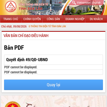
|
Vietnamese
English
TRANG CHỦ
CHÍNH QUYỀN
CÔNG DÂN
DOANH NGHIỆP
DU KHÁCH
Chủ nhật, 09/08/2026
 ĐẾN VỚI CỔNG THÔNG TIN ĐIỆN TỬ TỈNH ĐẮK LẮK
VĂN BẢN CHỈ ĐẠO ĐIỀU HÀNH
GIỚI THIỆU
LÃNH ĐẠO UBND TỈNH
Bản PDF
TIN TỨC SỰ KIỆN
Quyết định 49/QĐ-UBND
SỞ, BAN, NGÀNH
PDF cannot be displayed.
PDF cannot be displayed.
UBND CÁC XÃ, PHƯỜNG
Quay lại
THÔNG TIN CHỈ ĐẠO ĐIỀU HÀNH
HỆ THỐNG VĂN BẢN
VĂN BẢN HĐND TỈNH