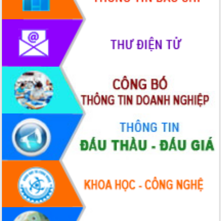
phát triển mới
Thường trực HĐND tỉnh Đắk Lắk gặp
mặt Đoàn chuyên gia y tế TP. Hồ Chí
Minh
Lễ truy điệu và an táng hài cốt liệt sĩ
tại Nghĩa trang Liệt sĩ xã Sơn Hòa
Bàn giải pháp tháo gỡ khó khăn trong
xuất khẩu sầu riêng và triển khai quy
định EUDR
Thứ trưởng Bộ Nông nghiệp và Môi
trường Nguyễn Hoàng Hiệp khảo sát
vùng trồng và doanh nghiệp đóng gói
sầu riêng tại Đắk Lắk
Trình diễn nghệ thuật chế biến các
món ăn từ sầu riêng
Đắk Lắk công bố Quy hoạch và xúc
tiến đầu tư tỉnh
Ngành cá ngừ Đắk Lắk chủ động thích
ứng để giữ vững thị trường xuất khẩu
Diễn đàn Kinh tế tư nhân Việt Nam đột