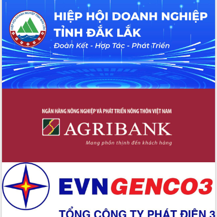
Tháo gỡ những vướng mắc, đẩy mạnh
công tác cải cách thủ tục hành chính
tại Trung tâm Phục vụ hành chính
công tỉnh
Đắk Lắk: Tôn vinh 46 giải pháp tại Hội
thi Sáng tạo Kỹ thuật 2024 - 2025
Đắk Lắk rà soát, điều chỉnh Đề án 190
về phát triển nuôi trồng thủy sản
Phó Chủ tịch UBND tỉnh Đắk Lắk
Trương Công Thái kiểm tra thực địa
Dự án cao tốc Khánh Hòa - Buôn Ma
Thuột
Định vị cà phê Việt Nam như một “di
sản sống” trong dòng chảy toàn cầu
Xây dựng nông thôn mới: Nâng cao đời
sống người dân từ những mô hình thiết
thực
Quyết liệt tháo gỡ vướng mắc, đẩy
nhanh tiến độ các dự án trọng điểm
trong Khu kinh tế Nam Phú Yên