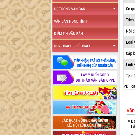
Cơ q
HỆ THỐNG VĂN BẢN
Trích
VĂN BẢN HĐND TỈNH
Nội 
ĐIỂM TIN VĂN BẢN
Loại 
QUY HOẠCH - KẾ HOẠCH
Cấp 
Lĩnh 
Tệp đ
PDF ca
Văn
Ba
L