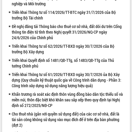
nghiệp và Môi trường
VIDEO
Triển khai Thông tư số 114/2026/TT-BTC ngày 31/7/2026 của Bộ
trưởng Bộ Tài chính
Loading the player...
Đề nghị đăng tải Thông báo cho thuê cơ sở nhà, đất dôi dư trên Cổng
Lễ truy tặng danh hiệu “Bà Mẹ Việt
thông tin điện tử tỉnh theo Nghị quyết 31/2026/NQ-CP ngày
Nam Anh hùng” và trao Huân chương
24/6/2026 của Chính phủ
Lao động
Triển khai Thông tư số 62/2026/TT-BXD ngày 30/7/2026 của Bộ
UBND tỉnh Đắk Lắk triển khai nhiệm
trưởng Bộ Xây dựng
vụ 6 tháng cuối năm 2026
Triển khai Quyết định số 1481/QĐ-TTg, số 1483/QĐ-TTg của Thủ
Kỳ họp thứ Hai, Hội đồng nhân dân
tướng Chính phủ
tỉnh khóa XI quyết nghị nhiều nội dung
quan trọng
ALBUM ẢNH
Triển khai Thông tư số 61/2026/TT-BXD ngày 30/7/2026 ủa Bộ Xây
Bí thư Tỉnh ủy Lương Nguyễn Minh
dựng (Quy chuẩn kỹ thuật quốc gia về Công trình dân dụng - Phần 3:
Công trình xây dựng sử dụng năng lượng hiệu quả)
Triết thăm, tặng quà người có công với
cách mạng
Khẩn trương rà soát xác định thôn vùng đồng bào dân tộc thiểu số và
Rà soát, hoàn thiện hệ thống thiết chế
miền núi, thôn đặc biệt khó khăn sau sắp xếp theo quy định tại Nghị
văn hóa, thể thao đáp ứng yêu cầu
định số 272/2025/NĐ-CP
phát triển mới
Cho thuê nhà (gắn với quyền sử dụng đất) của các cơ sở nhà, đất là
Thường trực HĐND tỉnh Đắk Lắk gặp
tài sản công không sử dụng vào mục đích để ở trên địa bàn phường
mặt Đoàn chuyên gia y tế TP. Hồ Chí
(đợt 2)
Minh
LIÊN KẾT WEB