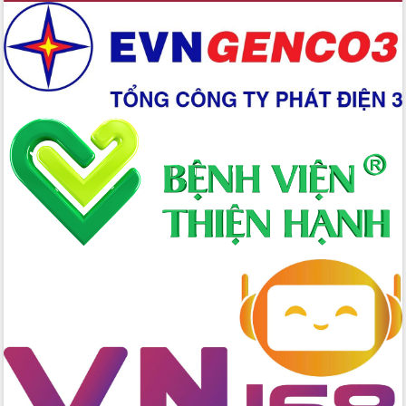
Ứng dụng sinh trắc học - Bước tiến
trong hành trình chuyển đổi số tại Đắk
Lắk
Đắk Lắk nâng cao hiệu quả công tác
Đảng từ Sổ tay đảng viên điện tử
Đắk Lắk đẩy mạnh nuôi biển công
nghệ, hướng tới phát triển thủy sản
bền vững
Tập huấn nâng cao năng lực triển khai
chuyển đổi số cho cán bộ, công chức
cấp xã
Đắk Lắk phát động hưởng ứng Ngày
Quyền của người tiêu dùng Việt Nam
2026
Đẩy mạnh cải cách hành chính, quyết
tâm đạt được mục tiêu tăng trưởng
hai con số trong năm 2026
Tổ chức trang trọng Lễ hội Đền thờ
Lương Văn Chánh năm 2026
Phó Bí thư Tỉnh ủy Đắk Lắk Đỗ Hữu