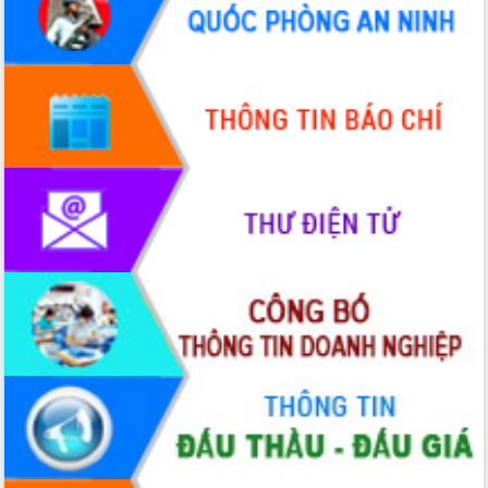
doanh nghiệp nhà nước
Hội nghị triển khai kết nối mạng
truyền số liệu chuyên dùng phục vụ cơ
quan Đảng, Nhà nước
Lễ phát động chuỗi hoạt động chung
tay làm sạch môi trường
Xã Ea Kar bước chuyển mình trong
công tác cải cách hành chính mô hình
mới
UBND tỉnh họp báo định kỳ tháng 4
năm 2026
Hội thảo khoa học “Giải pháp thúc đẩy
phát triển nền kinh tế xanh tại tỉnh
Đắk Lắk”
Tăng cường giám sát, đôn đốc thực
hiện nhiệm vụ quản lý tài sản công
hàng tuần
Tháo gỡ những vướng mắc, đẩy mạnh
công tác cải cách thủ tục hành chính
tại Trung tâm Phục vụ hành chính
công tỉnh