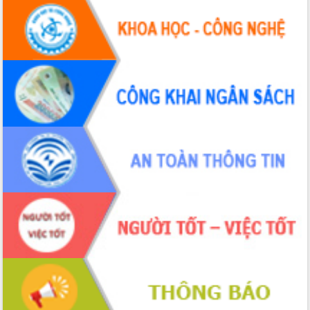
Đắk Lắk: Tôn vinh 46 giải pháp tại Hội
thi Sáng tạo Kỹ thuật 2024 - 2025
Đắk Lắk rà soát, điều chỉnh Đề án 190
về phát triển nuôi trồng thủy sản
Phó Chủ tịch UBND tỉnh Đắk Lắk
Trương Công Thái kiểm tra thực địa
Dự án cao tốc Khánh Hòa - Buôn Ma
Thuột
Định vị cà phê Việt Nam như một “di
sản sống” trong dòng chảy toàn cầu
Xây dựng nông thôn mới: Nâng cao đời
sống người dân từ những mô hình thiết
thực
Quyết liệt tháo gỡ vướng mắc, đẩy
nhanh tiến độ các dự án trọng điểm
trong Khu kinh tế Nam Phú Yên
Hòn Yến phát triển du lịch gắn với bảo
tồn biển
Lấy ý kiến điều chỉnh Quy hoạch tỉnh
Đắk Lắk thời kỳ 2021-2030, tầm nhìn