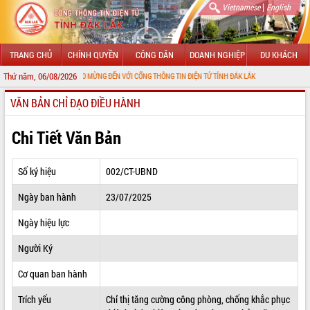
|
Vietnamese
English
TRANG CHỦ
CHÍNH QUYỀN
CÔNG DÂN
DOANH NGHIỆP
DU KHÁCH
Thứ năm, 06/08/2026
CHÀO MỪNG ĐẾN VỚI CỔNG THÔNG TIN ĐIỆN TỬ TỈNH ĐẮK LẮK
VĂN BẢN CHỈ ĐẠO ĐIỀU HÀNH
GIỚI THIỆU
LÃNH ĐẠO UBND TỈNH
Chi Tiết Văn Bản
TIN TỨC SỰ KIỆN
Số ký hiệu
002/CT-UBND
SỞ, BAN, NGÀNH
Ngày ban hành
23/07/2025
UBND CÁC XÃ, PHƯỜNG
Ngày hiệu lực
THÔNG TIN CHỈ ĐẠO ĐIỀU HÀNH
Người Ký
HỆ THỐNG VĂN BẢN
Cơ quan ban hành
Trích yếu
Chỉ thị tăng cường công phòng, chống khắc phục
VĂN BẢN HĐND TỈNH