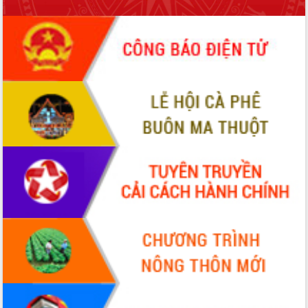
để phát triển du lịch Đắk Lắk
Khởi động Dự án Đầu tư xây dựng hạ
tầng kỹ thuật Cụm công nghiệp Tân
Tiến
Gặp mặt các cơ quan báo chí nhân Kỷ
niệm 101 năm Ngày Báo chí Cách
mạng Việt Nam
Đắk Lắk sơ kết 4 năm triển khai thực
hiện Đề án 06 của Chính phủ
Họp báo thông tin về Hội nghị Công bố
Quy hoạch và Xúc tiến đầu tư tỉnh Đắk
Lắk
Khơi thông điểm nghẽn, đẩy nhanh
giải ngân vốn khắc phục thiên tai
HĐND tỉnh thông qua điều chỉnh Quy
hoạch tỉnh thời kỳ 2021-2030
Hội thảo góp ý hồ sơ điều chỉnh quy
hoạch tỉnh Đắk Lắk thời kỳ 2021-2030,
tầm nhìn đến năm 2050
Nâng cao hiệu quả hoạt động của các