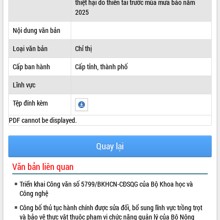
thiệt hại do thiên tai trước mùa mưa bảo năm
2025
ĐIỂM TIN VĂN BẢN
Nội dung văn bản
QUY HOẠCH - KẾ HOẠCH
Loại văn bản
Chỉ thị
Cấp ban hành
Cấp tỉnh, thành phố
Lĩnh vực
Tệp đính kèm
PDF cannot be displayed.
Quay lại
Văn bản liên quan
Triển khai Công văn số 5799/BKHCN-CĐSQG của Bộ Khoa học và
Công nghệ
Công bố thủ tục hành chính được sửa đổi, bổ sung lĩnh vực trồng trọt
và bảo vệ thực vật thuộc phạm vi chức năng quản lý của Bộ Nông