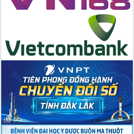
Huy giữ chức Bí thư Đảng ủy Ủy Ban
Nhân dân tỉnh
Bệnh án điện tử thúc đẩy chuyển đổi
số y tế tại Đắk Lắk
Chuyển đổi số thư viện: Mở rộng
không gian tri thức trong thời đại số
Đánh giá, rút kinh nghiệm công tác tổ
chức diễn tập trước ngày bầu cử
Chương trình “Gặp gỡ hữu nghị –
Friendship Meeting New Year 2026”
Bầu cử Quốc hội và HĐND: Cử tri Đắk
Lắk gửi gắm niềm tin, kỳ vọng vào lá
phiếu
Đắk Lắk sẵn sàng các điều kiện cho
Ngày hội bầu cử đại biểu Quốc hội
khóa XVI và HĐND các cấp nhiệm kỳ
2026-2031
Đảm bảo cuộc bầu cử đại biểu Quốc
hội và đại biểu HĐND các cấp diễn ra
an toàn, hiệu quả, đúng quy định