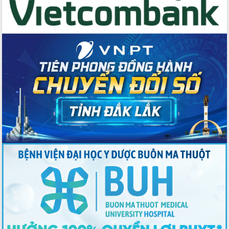
Thứ trưởng Bộ Y tế làm việc với tỉnh
Đắk Lắk về phát triển nhân lực y tế
cho trạm y tế cấp xã
Du lịch Đắk Lắk nâng tầm trải nghiệm
du khách thông qua Hệ thống cơ sở dữ
liệu và Bản đồ số
Tập huấn ứng dụng trí tuệ nhân tạo (AI)
trong thương mại điện tử năm 2026
Đoàn đại biểu Quốc hội tỉnh Đắk Lắk
trao đổi thông tin trước Kỳ họp thứ
nhất, Quốc hội khóa XVI
Quyết liệt cải cách hành chính, khơi
thông nguồn lực phát triển
Nâng cao hiệu lực, hiệu quả HĐND
tỉnh thông qua hiện đại hóa hành chính
Xã Ea Phê gắn cải cách hành chính với
chuyển đổi số
Phó Chủ tịch Thường trực UBND tỉnh
Hồ Thị Nguyên Thảo làm việc tại Trung
tâm Phục vụ hành chính công xã Ea
Phê