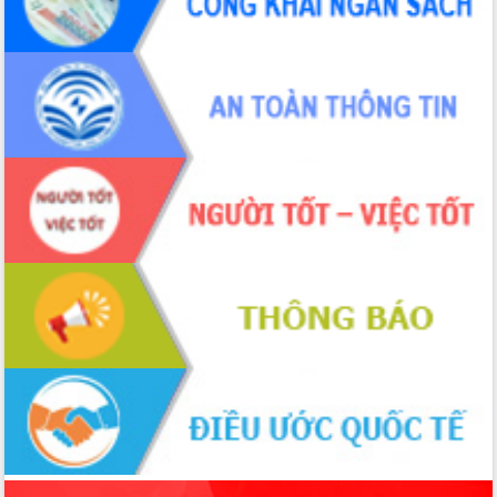
món ăn từ sầu riêng
Đắk Lắk công bố Quy hoạch và xúc
tiến đầu tư tỉnh
Ngành cá ngừ Đắk Lắk chủ động thích
ứng để giữ vững thị trường xuất khẩu
Diễn đàn Kinh tế tư nhân Việt Nam đột
phá cơ chế - Hợp tác công tư
Đề án 06 tạo bước ngoặt đột phá trong
cải cách hành chính tỉnh Đắk Lắk
Kết nối tour, đẩy mạnh chuyển đổi số
để phát triển du lịch Đắk Lắk
Khởi động Dự án Đầu tư xây dựng hạ
tầng kỹ thuật Cụm công nghiệp Tân
Tiến
Gặp mặt các cơ quan báo chí nhân Kỷ
niệm 101 năm Ngày Báo chí Cách
mạng Việt Nam
Đắk Lắk sơ kết 4 năm triển khai thực
hiện Đề án 06 của Chính phủ
Họp báo thông tin về Hội nghị Công bố