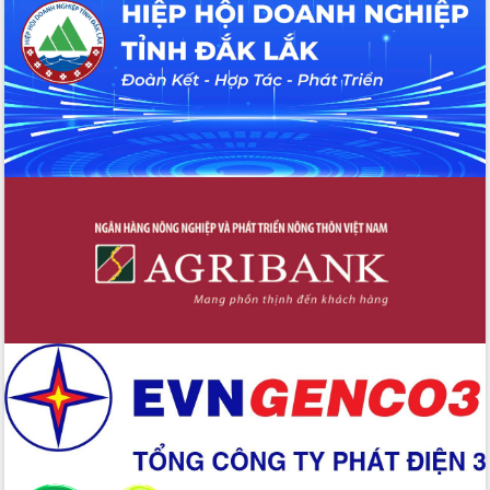
Hội thảo khoa học “Giải pháp thúc đẩy
phát triển nền kinh tế xanh tại tỉnh
Đắk Lắk”
Tăng cường giám sát, đôn đốc thực
hiện nhiệm vụ quản lý tài sản công
hàng tuần
Tháo gỡ những vướng mắc, đẩy mạnh
công tác cải cách thủ tục hành chính
tại Trung tâm Phục vụ hành chính
công tỉnh
Đắk Lắk: Tôn vinh 46 giải pháp tại Hội
thi Sáng tạo Kỹ thuật 2024 - 2025
Đắk Lắk rà soát, điều chỉnh Đề án 190
về phát triển nuôi trồng thủy sản
Phó Chủ tịch UBND tỉnh Đắk Lắk
Trương Công Thái kiểm tra thực địa
Dự án cao tốc Khánh Hòa - Buôn Ma
Thuột
Định vị cà phê Việt Nam như một “di
sản sống” trong dòng chảy toàn cầu