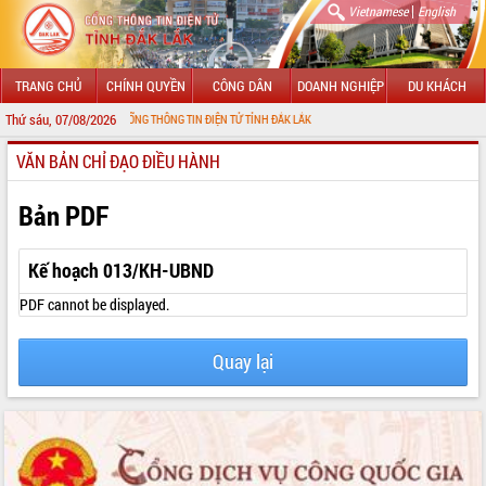
|
Vietnamese
English
TRANG CHỦ
CHÍNH QUYỀN
CÔNG DÂN
DOANH NGHIỆP
DU KHÁCH
Thứ sáu, 07/08/2026
MỪNG ĐẾN VỚI CỔNG THÔNG TIN ĐIỆN TỬ TỈNH ĐẮK LẮK
VĂN BẢN CHỈ ĐẠO ĐIỀU HÀNH
GIỚI THIỆU
LÃNH ĐẠO UBND TỈNH
Bản PDF
TIN TỨC SỰ KIỆN
Kế hoạch 013/KH-UBND
SỞ, BAN, NGÀNH
PDF cannot be displayed.
UBND CÁC XÃ, PHƯỜNG
Quay lại
THÔNG TIN CHỈ ĐẠO ĐIỀU HÀNH
HỆ THỐNG VĂN BẢN
VĂN BẢN HĐND TỈNH