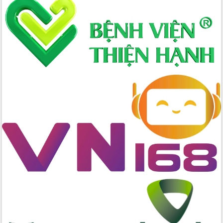
Xây dựng nông thôn mới: Nâng cao đời
sống người dân từ những mô hình thiết
thực
Quyết liệt tháo gỡ vướng mắc, đẩy
nhanh tiến độ các dự án trọng điểm
trong Khu kinh tế Nam Phú Yên
Hòn Yến phát triển du lịch gắn với bảo
tồn biển
Lấy ý kiến điều chỉnh Quy hoạch tỉnh
Đắk Lắk thời kỳ 2021-2030, tầm nhìn
đến năm 2050
Phát động chiến dịch 30 ngày đêm
giải phóng mặt bằng Tuyến đường bộ
ven biển
Đắk Lắk nỗ lực thúc đẩy tăng trưởng
kinh tế từ 10% trở lên trong Quý
II/2026
Đắk Lắk ký kết thỏa thuận hợp tác về
chuyển đổi số giai đoạn 2026 – 2030
với Tập đoàn Bưu chính Viễn thông
Việt Nam