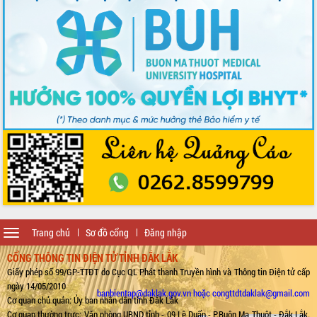
Toggle
Trang chủ
Sơ đồ cổng
Đăng nhập
navigation
CỔNG THÔNG TIN ĐIỆN TỬ TỈNH ĐẮK LẮK
Giấy phép số 99/GP-TTĐT do Cục QL Phát thanh Truyền hình và Thông tin Điện tử cấp
ngày 14/05/2010
banbientap@daklak.gov.vn hoặc congttdtdaklak@gmail.com
Cơ quan chủ quản: Ủy ban nhân dân tỉnh Đắk Lắk
Cơ quan thường trực: Văn phòng UBND tỉnh - 09 Lê Duẩn - P.Buôn Ma Thuột - Đắk Lắk.