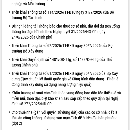
nghiệp và Môi trường
VIDEO
Triển khai Thông tư số 114/2026/TT-BTC ngày 31/7/2026 của Bộ
trưởng Bộ Tài chính
Không có file video nào để phát.
Đề nghị đăng tải Thông báo cho thuê cơ sở nhà, đất dôi dư trên Cổng
ALBUM ẢNH
thông tin điện tử tỉnh theo Nghị quyết 31/2026/NQ-CP ngày
24/6/2026 của Chính phủ
Triển khai Thông tư số 62/2026/TT-BXD ngày 30/7/2026 của Bộ
trưởng Bộ Xây dựng
Triển khai Quyết định số 1481/QĐ-TTg, số 1483/QĐ-TTg của Thủ
tướng Chính phủ
Triển khai Thông tư số 61/2026/TT-BXD ngày 30/7/2026 ủa Bộ Xây
dựng (Quy chuẩn kỹ thuật quốc gia về Công trình dân dụng - Phần 3:
Công trình xây dựng sử dụng năng lượng hiệu quả)
LIÊN KẾT WEB
Khẩn trương rà soát xác định thôn vùng đồng bào dân tộc thiểu số và
miền núi, thôn đặc biệt khó khăn sau sắp xếp theo quy định tại Nghị
định số 272/2025/NĐ-CP
Cho thuê nhà (gắn với quyền sử dụng đất) của các cơ sở nhà, đất là
tài sản công không sử dụng vào mục đích để ở trên địa bàn phường
(đợt 2)