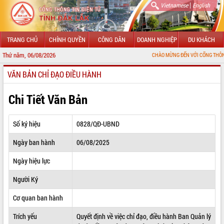
|
Vietnamese
English
TRANG CHỦ
CHÍNH QUYỀN
CÔNG DÂN
DOANH NGHIỆP
DU KHÁCH
Thứ năm, 06/08/2026
CHÀO MỪNG ĐẾN VỚI CỔNG THÔNG TIN ĐIỆN TỬ
VĂN BẢN CHỈ ĐẠO ĐIỀU HÀNH
GIỚI THIỆU
LÃNH ĐẠO UBND TỈNH
Chi Tiết Văn Bản
TIN TỨC SỰ KIỆN
Số ký hiệu
0828/QĐ-UBND
SỞ, BAN, NGÀNH
Ngày ban hành
06/08/2025
UBND CÁC XÃ, PHƯỜNG
Ngày hiệu lực
THÔNG TIN CHỈ ĐẠO ĐIỀU HÀNH
Người Ký
HỆ THỐNG VĂN BẢN
Cơ quan ban hành
Trích yếu
Quyết định về việc chỉ đạo, điều hành Ban Quản lý
VĂN BẢN HĐND TỈNH