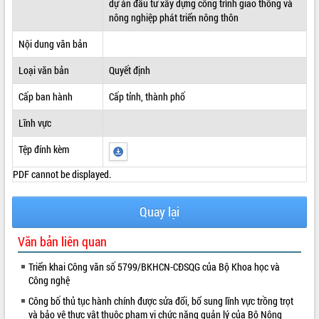
dự án đầu tư xây dựng công trình giao thông và
nông nghiệp phát triển nông thôn
ĐIỂM TIN VĂN BẢN
Nội dung văn bản
QUY HOẠCH - KẾ HOẠCH
Loại văn bản
Quyết định
Cấp ban hành
Cấp tỉnh, thành phố
Lĩnh vực
Tệp đính kèm
PDF cannot be displayed.
Quay lại
Văn bản liên quan
Triển khai Công văn số 5799/BKHCN-CĐSQG của Bộ Khoa học và
Công nghệ
Công bố thủ tục hành chính được sửa đổi, bổ sung lĩnh vực trồng trọt
và bảo vệ thực vật thuộc phạm vi chức năng quản lý của Bộ Nông