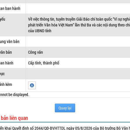
uan ban hành
 yếu
Về việc thông tin, tuyên truyền Giải Báo chí toàn quốc “Vì sự ngh
phát triển Văn hóa Việt Nam” lần thứ Ba và các nội dung theo ch
của UBND tỉnh
dung văn bản
văn bản
Công văn
ban hành
Cấp tỉnh, thành phố
vực
ính kèm
nnot be displayed.
Quay lại
 bản liên quan
iển khai Quyết định số 2044/QĐ-BVHTTDL ngày 05/8/2026 của Bộ trưởng Bộ Văn 