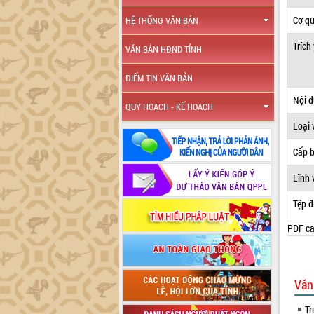
Cơ q
HỆ THỐNG VĂN BẢN
Trích
VĂN BẢN HĐND TỈNH
ĐIỂM TIN VĂN BẢN
Nội 
QUY HOẠCH - KẾ HOẠCH
Loại 
Cấp 
Lĩnh 
Tệp đ
PDF ca
Văn
Tr