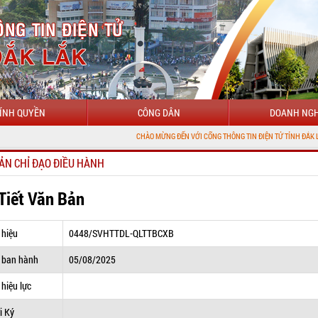
ÍNH QUYỀN
CÔNG DÂN
DOANH NGH
CHÀO MỪNG ĐẾN VỚI CỔNG THÔNG TIN ĐIỆN TỬ TỈNH ĐẮK LẮK
ẢN CHỈ ĐẠO ĐIỀU HÀNH
 Tiết Văn Bản
 hiệu
0448/SVHTTDL-QLTTBCXB
 ban hành
05/08/2025
hiệu lực
i Ký