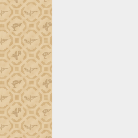
trường Nguyễn Hoàng Hiệp khảo sát
vùng trồng và doanh nghiệp đóng gói
sầu riêng tại Đắk Lắk
Trình diễn nghệ thuật chế biến các
món ăn từ sầu riêng
Đắk Lắk công bố Quy hoạch và xúc
tiến đầu tư tỉnh
Ngành cá ngừ Đắk Lắk chủ động thích
ứng để giữ vững thị trường xuất khẩu
Diễn đàn Kinh tế tư nhân Việt Nam đột
phá cơ chế - Hợp tác công tư
Đề án 06 tạo bước ngoặt đột phá trong
cải cách hành chính tỉnh Đắk Lắk
Kết nối tour, đẩy mạnh chuyển đổi số
để phát triển du lịch Đắk Lắk
Khởi động Dự án Đầu tư xây dựng hạ
tầng kỹ thuật Cụm công nghiệp Tân
Tiến
Gặp mặt các cơ quan báo chí nhân Kỷ
niệm 101 năm Ngày Báo chí Cách
mạng Việt Nam