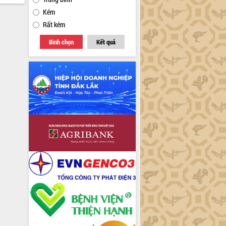
Kém
Rất kém
Bình chọn
Kết quả