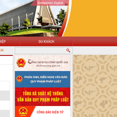
|
Vietnamese
English
IỆP
DU KHÁCH