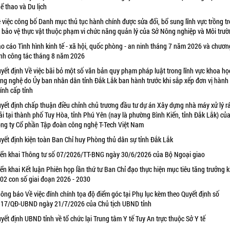
ể thao và Du lịch
 việc công bố Danh mục thủ tục hành chính được sửa đổi, bổ sung lĩnh vực trồng tr
 bảo vệ thực vật thuộc phạm vi chức năng quản lý của Sở Nông nghiệp và Môi trư
o cáo Tình hình kinh tế - xã hội, quốc phòng - an ninh tháng 7 năm 2026 và chươn
ình công tác tháng 8 năm 2026
yết định Về việc bãi bỏ một số văn bản quy phạm pháp luật trong lĩnh vực khoa họ
ng nghệ do Ủy ban nhân dân tỉnh Đắk Lắk ban hành trước khi sắp xếp đơn vị hành
ính cấp tỉnh
yết định chấp thuận điều chỉnh chủ trương đầu tư dự án Xây dựng nhà máy xử lý r
ải tại thành phố Tuy Hòa, tỉnh Phú Yên (nay là phường Bình Kiến, tỉnh Đắk Lắk) củ
ng ty Cổ phần Tập đoàn công nghệ T-Tech Việt Nam
yết định kiện toàn Ban Chỉ huy Phòng thủ dân sự tỉnh Đắk Lắk
iển khai Thông tư số 07/2026/TT-BNG ngày 30/6/2026 của Bộ Ngoại giao
iển khai Kết luận Phiên họp lần thứ tư Ban Chỉ đạo thực hiện mục tiêu tăng trưởng k
 02 con số giai đoạn 2026 - 2030
ông báo Về việc đính chính tọa độ điểm góc tại Phụ lục kèm theo Quyết định số
17/QĐ-UBND ngày 21/7/2026 của Chủ tịch UBND tỉnh
yết định UBND tỉnh về tổ chức lại Trung tâm Y tế Tuy An trực thuộc Sở Y tế