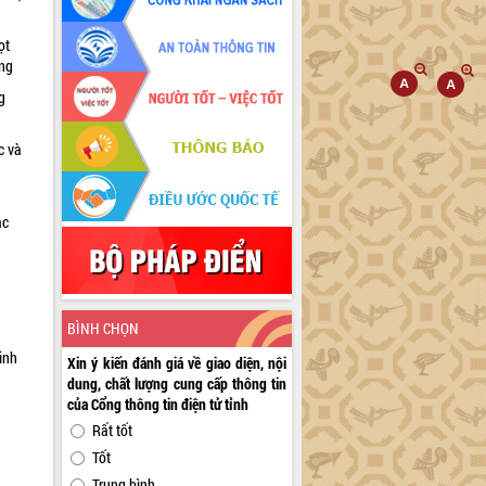
ọt
ờng
g
c và
ác
a
BÌNH CHỌN
inh
Xin ý kiến đánh giá về giao diện, nội
dung, chất lượng cung cấp thông tin
của Cổng thông tin điện tử tỉnh
Rất tốt
Tốt
Trung bình