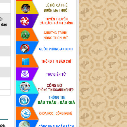
iệp
ỉ đạo
hóa,