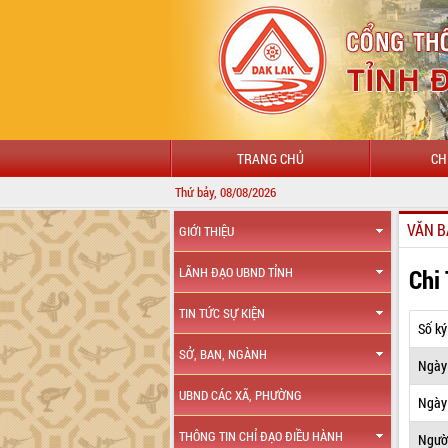
TRANG CHỦ
CH
Thứ bảy, 08/08/2026
VĂN B
GIỚI THIỆU
Chi
LÃNH ĐẠO UBND TỈNH
TIN TỨC SỰ KIỆN
Số ký
SỞ, BAN, NGÀNH
Ngày
UBND CÁC XÃ, PHƯỜNG
Ngày 
THÔNG TIN CHỈ ĐẠO ĐIỀU HÀNH
Ngườ