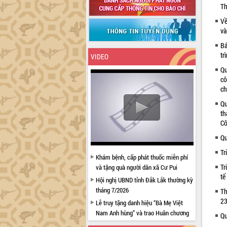
Th
Về
và
Bá
tr
VIDEO
Qu
cô
ch
Qu
th
Cô
Qu
Tr
Khám bệnh, cấp phát thuốc miễn phí
Tr
và tặng quà người dân xã Cư Pui
tế
Hội nghị UBND tỉnh Đắk Lắk thường kỳ
tháng 7/2026
Th
23
Lễ truy tặng danh hiệu “Bà Mẹ Việt
Nam Anh hùng” và trao Huân chương
Qu
Lao động