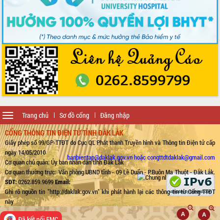
Toggle
Trang chủ
Sơ đồ cổng
Đăng nhập
navigation
CỔNG THÔNG TIN ĐIỆN TỬ TỈNH ĐẮK LẮK
Giấy phép số 99/GP-TTĐT do Cục QL Phát thanh Truyền hình và Thông tin Điện tử cấp
ngày 14/05/2010
banbientap@daklak.gov.vn hoặc congttdtdaklak@gmail.com
Cơ quan chủ quản: Ủy ban nhân dân tỉnh Đắk Lắk
Cơ quan thường trực: Văn phòng UBND tỉnh - 09 Lê Duẩn - P.Buôn Ma Thuột - Đắk Lắk.
SĐT:
0262.859.9699
Email:
Ghi rõ nguồn tin "http://daklak.gov.vn" khi phát hành lại các thông tin từ Cổng TTĐT
này
Đã kết nối EMC