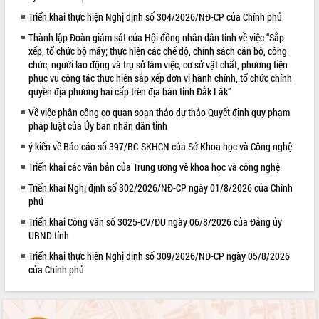
Triển khai thực hiện Nghị định số 304/2026/NĐ-CP của Chính phủ
VIDEO
Thành lập Đoàn giám sát của Hội đồng nhân dân tỉnh về việc “Sắp
Không có file video nào để phát.
xếp, tổ chức bộ máy; thực hiện các chế độ, chính sách cán bộ, công
chức, người lao động và trụ sở làm việc, cơ sở vật chất, phương tiện
ALBUM ẢNH
phục vụ công tác thực hiện sắp xếp đơn vị hành chính, tổ chức chính
quyền địa phương hai cấp trên địa bàn tỉnh Đắk Lắk”
Về việc phân công cơ quan soạn thảo dự thảo Quyết định quy phạm
pháp luật của Ủy ban nhân dân tỉnh
ý kiến về Báo cáo số 397/BC-SKHCN của Sở Khoa học và Công nghệ
Triển khai các văn bản của Trung ương về khoa học và công nghệ
Triển khai Nghị định số 302/2026/NĐ-CP ngày 01/8/2026 của Chính
phủ
LIÊN KẾT WEB
Triển khai Công văn số 3025-CV/ĐU ngày 06/8/2026 của Đảng ủy
UBND tỉnh
Triển khai thực hiện Nghị định số 309/2026/NĐ-CP ngày 05/8/2026
của Chính phủ