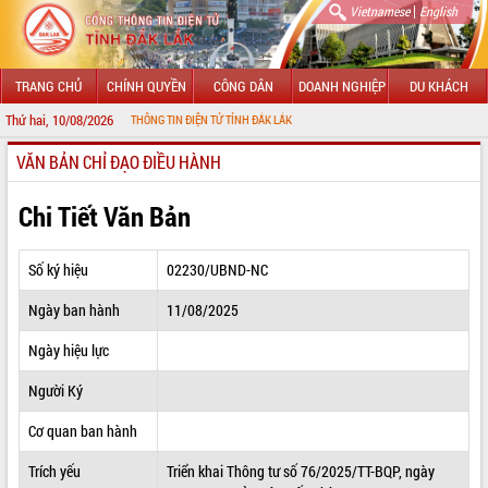
|
Vietnamese
English
TRANG CHỦ
CHÍNH QUYỀN
CÔNG DÂN
DOANH NGHIỆP
DU KHÁCH
Thứ hai, 10/08/2026
ẾN VỚI CỔNG THÔNG TIN ĐIỆN TỬ TỈNH ĐẮK LẮK
VĂN BẢN CHỈ ĐẠO ĐIỀU HÀNH
GIỚI THIỆU
LÃNH ĐẠO UBND TỈNH
Chi Tiết Văn Bản
TIN TỨC SỰ KIỆN
Số ký hiệu
02230/UBND-NC
SỞ, BAN, NGÀNH
Ngày ban hành
11/08/2025
UBND CÁC XÃ, PHƯỜNG
Ngày hiệu lực
THÔNG TIN CHỈ ĐẠO ĐIỀU HÀNH
Người Ký
HỆ THỐNG VĂN BẢN
Cơ quan ban hành
Trích yếu
Triển khai Thông tư số 76/2025/TT-BQP, ngày
VĂN BẢN HĐND TỈNH