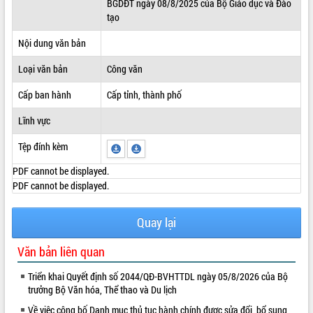
BGDĐT ngày 08/8/2025 của Bộ Giáo dục và Đào
tạo
ĐIỂM TIN VĂN BẢN
Nội dung văn bản
QUY HOẠCH - KẾ HOẠCH
Loại văn bản
Công văn
Cấp ban hành
Cấp tỉnh, thành phố
Lĩnh vực
Tệp đính kèm
PDF cannot be displayed.
PDF cannot be displayed.
Quay lại
Văn bản liên quan
Triển khai Quyết định số 2044/QĐ-BVHTTDL ngày 05/8/2026 của Bộ
trưởng Bộ Văn hóa, Thể thao và Du lịch
Về việc công bố Danh mục thủ tục hành chính được sửa đổi, bổ sung