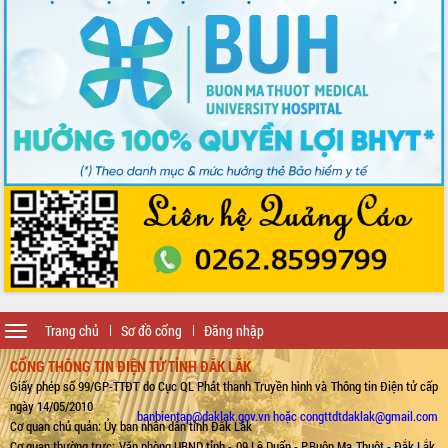
Toggle
Trang chủ
Sơ đồ cổng
Đăng nhập
navigation
CỔNG THÔNG TIN ĐIỆN TỬ TỈNH ĐẮK LẮK
Giấy phép số 99/GP-TTĐT do Cục QL Phát thanh Truyền hình và Thông tin Điện tử cấp
ngày 14/05/2010
banbientap@daklak.gov.vn hoặc congttdtdaklak@gmail.com
Cơ quan chủ quản: Ủy ban nhân dân tỉnh Đắk Lắk
Cơ quan thường trực: Văn phòng UBND tỉnh - 09 Lê Duẩn - P.Buôn Ma Thuột - Đắk Lắk.