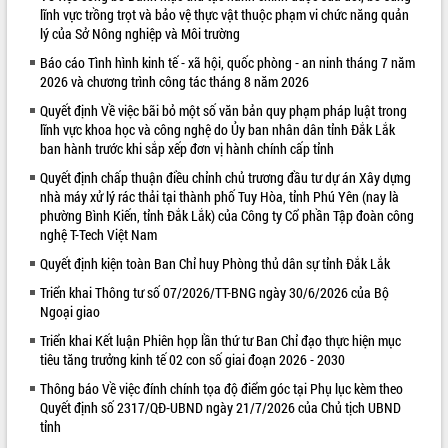
lĩnh vực trồng trọt và bảo vệ thực vật thuộc phạm vi chức năng quản
VIDEO
lý của Sở Nông nghiệp và Môi trường
Không có file video nào để phát.
Báo cáo Tình hình kinh tế - xã hội, quốc phòng - an ninh tháng 7 năm
2026 và chương trình công tác tháng 8 năm 2026
ALBUM ẢNH
Quyết định Về việc bãi bỏ một số văn bản quy phạm pháp luật trong
lĩnh vực khoa học và công nghệ do Ủy ban nhân dân tỉnh Đắk Lắk
ban hành trước khi sắp xếp đơn vị hành chính cấp tỉnh
Quyết định chấp thuận điều chỉnh chủ trương đầu tư dự án Xây dựng
nhà máy xử lý rác thải tại thành phố Tuy Hòa, tỉnh Phú Yên (nay là
phường Bình Kiến, tỉnh Đắk Lắk) của Công ty Cổ phần Tập đoàn công
nghệ T-Tech Việt Nam
Quyết định kiện toàn Ban Chỉ huy Phòng thủ dân sự tỉnh Đắk Lắk
Triển khai Thông tư số 07/2026/TT-BNG ngày 30/6/2026 của Bộ
LIÊN KẾT WEB
Ngoại giao
Triển khai Kết luận Phiên họp lần thứ tư Ban Chỉ đạo thực hiện mục
tiêu tăng trưởng kinh tế 02 con số giai đoạn 2026 - 2030
Thông báo Về việc đính chính tọa độ điểm góc tại Phụ lục kèm theo
Quyết định số 2317/QĐ-UBND ngày 21/7/2026 của Chủ tịch UBND
tỉnh