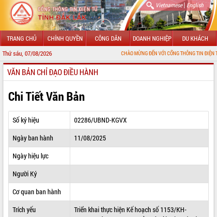
|
Vietnamese
English
TRANG CHỦ
CHÍNH QUYỀN
CÔNG DÂN
DOANH NGHIỆP
DU KHÁCH
Thứ sáu, 07/08/2026
CHÀO MỪNG ĐẾN VỚI CỔNG THÔNG TIN ĐIỆN TỬ TỈNH ĐẮK 
VĂN BẢN CHỈ ĐẠO ĐIỀU HÀNH
GIỚI THIỆU
LÃNH ĐẠO UBND TỈNH
Chi Tiết Văn Bản
TIN TỨC SỰ KIỆN
Số ký hiệu
02286/UBND-KGVX
SỞ, BAN, NGÀNH
Ngày ban hành
11/08/2025
UBND CÁC XÃ, PHƯỜNG
Ngày hiệu lực
THÔNG TIN CHỈ ĐẠO ĐIỀU HÀNH
Người Ký
HỆ THỐNG VĂN BẢN
Cơ quan ban hành
Trích yếu
Triển khai thực hiện Kế hoạch số 1153/KH-
VĂN BẢN HĐND TỈNH