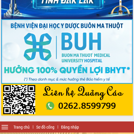
Ngày hội bầu cử đại biểu Quốc hội
khóa XVI và HĐND các cấp nhiệm kỳ
2026-2031
Đảm bảo cuộc bầu cử đại biểu Quốc
hội và đại biểu HĐND các cấp diễn ra
an toàn, hiệu quả, đúng quy định
Thủ tướng Chính phủ Phạm Minh Chính
kiểm tra, chỉ đạo hoàn thành các dự
án cao tốc và thăm khu tái định cư tại
Đắk Lắk
Sôi nổi Hội đua ngựa truyền thống Gò
Thì Thùng mừng Xuân Bính Ngọ 2026
Lãnh đạo tỉnh dâng hương tưởng niệm
tại Đập Đồng Cam đầu Xuân Bính Ngọ
Ngành nông nghiệp phấn đấu tăng
trưởng đạt 5,86% trong năm 2026
UBND tỉnh Đắk Lắk triển khai công tác
quốc phòng, quân sự địa phương năm
2026
Đắk Lắk tập trung toàn lực khắc phục
Toggle
Trang chủ
Sơ đồ cổng
Đăng nhập
tồn tại IUU, sẵn sàng làm việc với
navigation