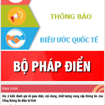
nhanh tiến độ các dự án trọng điểm
trong Khu kinh tế Nam Phú Yên
Hòn Yến phát triển du lịch gắn với bảo
tồn biển
Lấy ý kiến điều chỉnh Quy hoạch tỉnh
Đắk Lắk thời kỳ 2021-2030, tầm nhìn
đến năm 2050
Phát động chiến dịch 30 ngày đêm
giải phóng mặt bằng Tuyến đường bộ
ven biển
Đắk Lắk nỗ lực thúc đẩy tăng trưởng
kinh tế từ 10% trở lên trong Quý
II/2026
Đắk Lắk ký kết thỏa thuận hợp tác về
chuyển đổi số giai đoạn 2026 – 2030
với Tập đoàn Bưu chính Viễn thông
Việt Nam
Thứ trưởng Bộ Y tế làm việc với tỉnh
BÌNH CHỌN
Đắk Lắk về phát triển nhân lực y tế
Xin ý kiến đánh giá về giao diện, nội dung, chất lượng cung cấp thông tin của
cho trạm y tế cấp xã
Cổng thông tin điện tử tỉnh
Du lịch Đắk Lắk nâng tầm trải nghiệm