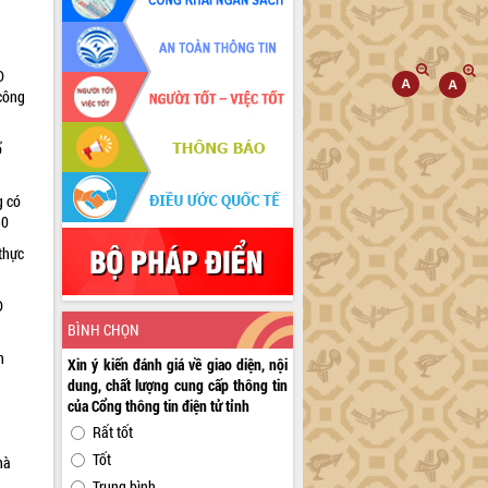
D
 công
ổ
g có
30
thực
D
BÌNH CHỌN
n
Xin ý kiến đánh giá về giao diện, nội
dung, chất lượng cung cấp thông tin
của Cổng thông tin điện tử tỉnh
Rất tốt
Tốt
hà
Trung bình