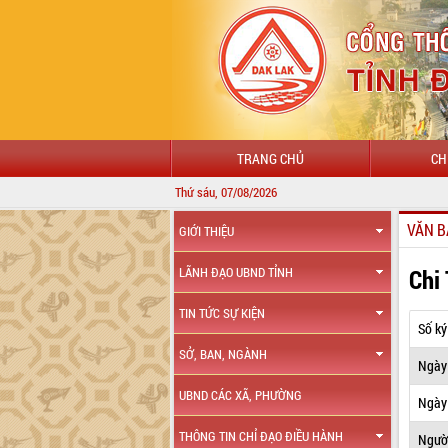
TRANG CHỦ
CH
Thứ sáu, 07/08/2026
VĂN B
GIỚI THIỆU
Chi
LÃNH ĐẠO UBND TỈNH
TIN TỨC SỰ KIỆN
Số ký
SỞ, BAN, NGÀNH
Ngày
UBND CÁC XÃ, PHƯỜNG
Ngày 
THÔNG TIN CHỈ ĐẠO ĐIỀU HÀNH
Ngườ