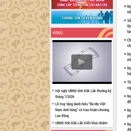
Ng
nh
Sử
tỉ
tá
VIDEO
Ch
ch
Ng
nh
Ng
hi
Th
ng
Hội nghị UBND tỉnh Đắk Lắk thường kỳ
Ng
tháng 7/2026
đế
Lễ truy tặng danh hiệu “Bà Mẹ Việt
Nam Anh hùng” và trao Huân chương
Ng
Lao động
ph
UBND tỉnh Đắk Lắk triển khai nhiệm
Ng
vụ 6 tháng cuối năm 2026
đầ