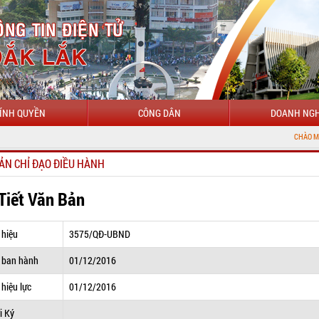
ÍNH QUYỀN
CÔNG DÂN
DOANH NGH
CHÀO MỪNG ĐẾN VỚI 
ẢN CHỈ ĐẠO ĐIỀU HÀNH
 Tiết Văn Bản
 hiệu
3575/QĐ-UBND
 ban hành
01/12/2016
hiệu lực
01/12/2016
i Ký