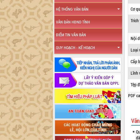
Cơ q
HỆ THỐNG VĂN BẢN
Trích
VĂN BẢN HĐND TỈNH
ĐIỂM TIN VĂN BẢN
Nội 
QUY HOẠCH - KẾ HOẠCH
Loại 
Cấp 
Lĩnh 
Tệp đ
PDF ca
Văn
Qu
dâ