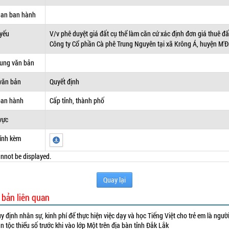
uan ban hành
 yếu
V/v phê duyệt giá đất cụ thể làm căn cứ xác định đơn giá thuê đấ
Công ty Cổ phần Cà phê Trung Nguyên tại xã Krông Á, huyện M'Đ
dung văn bản
văn bản
Quyết định
ban hành
Cấp tỉnh, thành phố
vực
ính kèm
nnot be displayed.
Quay lại
 bản liên quan
y định nhân sự, kinh phí để thực hiện việc dạy và học Tiếng Việt cho trẻ em là ngườ
n tộc thiểu số trước khi vào lớp Một trên địa bàn tỉnh Đắk Lắk