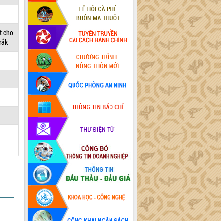
t cho
rắk
i