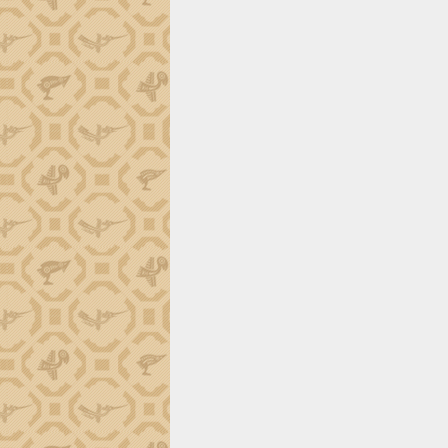
Trình diễn nghệ thuật chế biến các
món ăn từ sầu riêng
Đắk Lắk công bố Quy hoạch và xúc
tiến đầu tư tỉnh
Ngành cá ngừ Đắk Lắk chủ động thích
ứng để giữ vững thị trường xuất khẩu
Diễn đàn Kinh tế tư nhân Việt Nam đột
phá cơ chế - Hợp tác công tư
Đề án 06 tạo bước ngoặt đột phá trong
cải cách hành chính tỉnh Đắk Lắk
Kết nối tour, đẩy mạnh chuyển đổi số
để phát triển du lịch Đắk Lắk
Khởi động Dự án Đầu tư xây dựng hạ
tầng kỹ thuật Cụm công nghiệp Tân
Tiến
Gặp mặt các cơ quan báo chí nhân Kỷ
niệm 101 năm Ngày Báo chí Cách
mạng Việt Nam
Đắk Lắk sơ kết 4 năm triển khai thực
hiện Đề án 06 của Chính phủ