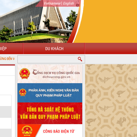
|
Vietnamese
English
IỆP
DU KHÁCH
CỔNG THÔNG TIN ĐIỆN TỬ TỈNH ĐẮK LẮK