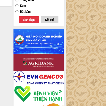
Kém
Rất kém
Bình chọn
Kết quả