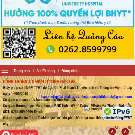
Toggle
Trang chủ
Sơ đồ cổng
Đăng nhập
navigation
CỔNG THÔNG TIN ĐIỆN TỬ TỈNH ĐẮK LẮK
Giấy phép số 99/GP-TTĐT do Cục QL Phát thanh Truyền hình và Thông tin Điện tử cấp
ngày 14/05/2010
banbientap@daklak.gov.vn hoặc congttdtdaklak@gmail.com
Cơ quan chủ quản: Ủy ban nhân dân tỉnh Đắk Lắk
Cơ quan thường trực: Văn phòng UBND tỉnh - 09 Lê Duẩn - P.Buôn Ma Thuột - Đắk Lắk.
SĐT:
0262.859.9699
Email:
Ghi rõ nguồn tin "http://daklak.gov.vn" khi phát hành lại các thông tin từ Cổng TTĐT
này
Đã kết nối EMC