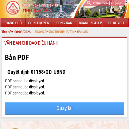
|
Vietnamese
English
TRANG CHỦ
CHÍNH QUYỀN
CÔNG DÂN
DOANH NGHIỆP
DU KHÁCH
Thứ bảy, 08/08/2026
O MỪNG ĐẾN VỚI CỔNG THÔNG TIN ĐIỆN TỬ TỈNH ĐẮK LẮK
VĂN BẢN CHỈ ĐẠO ĐIỀU HÀNH
GIỚI THIỆU
LÃNH ĐẠO UBND TỈNH
Bản PDF
TIN TỨC SỰ KIỆN
Quyết định 01158/QĐ-UBND
SỞ, BAN, NGÀNH
PDF cannot be displayed.
PDF cannot be displayed.
UBND CÁC XÃ, PHƯỜNG
PDF cannot be displayed.
THÔNG TIN CHỈ ĐẠO ĐIỀU HÀNH
Quay lại
HỆ THỐNG VĂN BẢN
VĂN BẢN HĐND TỈNH