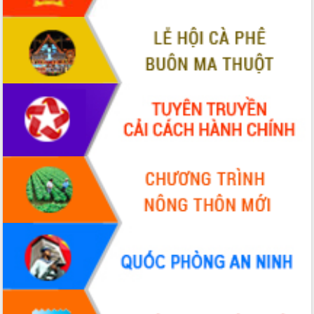
VIDEO
Không có file video nào để phát.
ALBUM ẢNH
LIÊN KẾT WEB