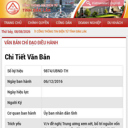
|
Vietnamese
English
TRANG CHỦ
CHÍNH QUYỀN
CÔNG DÂN
DOANH NGHIỆP
DU KHÁCH
Thứ bảy, 08/08/2026
MỪNG ĐẾN VỚI CỔNG THÔNG TIN ĐIỆN TỬ TỈNH ĐẮK LẮK
VĂN BẢN CHỈ ĐẠO ĐIỀU HÀNH
GIỚI THIỆU
LÃNH ĐẠO UBND TỈNH
Chi Tiết Văn Bản
TIN TỨC SỰ KIỆN
Số ký hiệu
9874/UBND-TH
SỞ, BAN, NGÀNH
Ngày ban hành
06/12/2016
UBND CÁC XÃ, PHƯỜNG
Ngày hiệu lực
THÔNG TIN CHỈ ĐẠO ĐIỀU HÀNH
Người Ký
HỆ THỐNG VĂN BẢN
Cơ quan ban hành
Ủy ban nhân dân tỉnh
Trích yếu
V/v đề nghị Trung ương xem xét, bố trí nguồn vốn
VĂN BẢN HĐND TỈNH