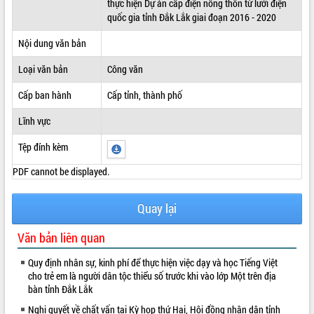
thực hiện Dự án cấp điện nông thôn từ lưới điện
quốc gia tỉnh Đắk Lắk giai đoạn 2016 - 2020
ĐIỂM TIN VĂN BẢN
Nội dung văn bản
QUY HOẠCH - KẾ HOẠCH
Loại văn bản
Công văn
Cấp ban hành
Cấp tỉnh, thành phố
Lĩnh vực
Tệp đính kèm
PDF cannot be displayed.
Quay lại
Văn bản liên quan
Quy định nhân sự, kinh phí để thực hiện việc dạy và học Tiếng Việt
cho trẻ em là người dân tộc thiểu số trước khi vào lớp Một trên địa
bàn tỉnh Đắk Lắk
Nghị quyết về chất vấn tại Kỳ họp thứ Hai, Hội đồng nhân dân tỉnh