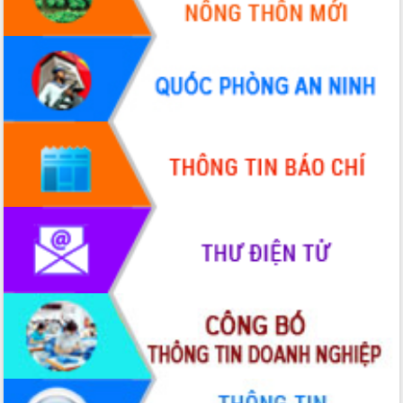
Quy hoạch và Xúc tiến đầu tư tỉnh Đắk
Lắk
Khơi thông điểm nghẽn, đẩy nhanh
giải ngân vốn khắc phục thiên tai
HĐND tỉnh thông qua điều chỉnh Quy
hoạch tỉnh thời kỳ 2021-2030
Hội thảo góp ý hồ sơ điều chỉnh quy
hoạch tỉnh Đắk Lắk thời kỳ 2021-2030,
tầm nhìn đến năm 2050
Nâng cao hiệu quả hoạt động của các
doanh nghiệp nhà nước
Hội nghị triển khai kết nối mạng
truyền số liệu chuyên dùng phục vụ cơ
quan Đảng, Nhà nước
Lễ phát động chuỗi hoạt động chung
tay làm sạch môi trường
Xã Ea Kar bước chuyển mình trong
công tác cải cách hành chính mô hình
mới
UBND tỉnh họp báo định kỳ tháng 4
năm 2026