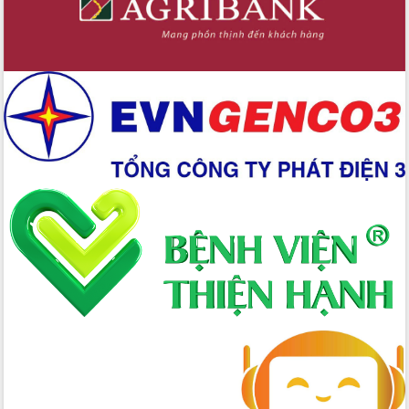
Xây dựng nền hành chính số đồng
hành cùng nông dân dân, doanh nghiệp
Giai đoạn 2026-2030, Đắk Lắk phấn
đấu có 77% xã đạt chuẩn nông thôn
mới
Chuyển đổi số 'mở đường' cho nông
nghiệp Đắk Lắk tăng trưởng bứt phá
Triển khai đồng bộ đo đạc, lập hồ sơ
địa chính, hoàn thiện cơ sở dữ liệu đất
đai
Ứng dụng sinh trắc học - Bước tiến
trong hành trình chuyển đổi số tại Đắk
Lắk
Đắk Lắk nâng cao hiệu quả công tác
Đảng từ Sổ tay đảng viên điện tử
Đắk Lắk đẩy mạnh nuôi biển công
nghệ, hướng tới phát triển thủy sản
bền vững
Tập huấn nâng cao năng lực triển khai
chuyển đổi số cho cán bộ, công chức