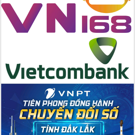
cấp xã
Đắk Lắk phát động hưởng ứng Ngày
Quyền của người tiêu dùng Việt Nam
2026
Đẩy mạnh cải cách hành chính, quyết
tâm đạt được mục tiêu tăng trưởng
hai con số trong năm 2026
Tổ chức trang trọng Lễ hội Đền thờ
Lương Văn Chánh năm 2026
Phó Bí thư Tỉnh ủy Đắk Lắk Đỗ Hữu
Huy giữ chức Bí thư Đảng ủy Ủy Ban
Nhân dân tỉnh
Bệnh án điện tử thúc đẩy chuyển đổi
số y tế tại Đắk Lắk
Chuyển đổi số thư viện: Mở rộng
không gian tri thức trong thời đại số
Đánh giá, rút kinh nghiệm công tác tổ
chức diễn tập trước ngày bầu cử
Chương trình “Gặp gỡ hữu nghị –
Friendship Meeting New Year 2026”