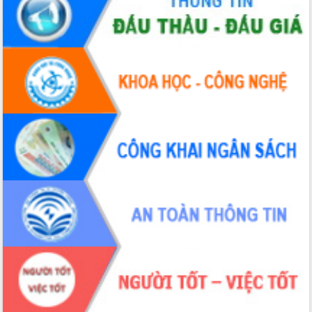
Hội thảo khoa học “Giải pháp thúc đẩy
phát triển nền kinh tế xanh tại tỉnh
Đắk Lắk”
Tăng cường giám sát, đôn đốc thực
hiện nhiệm vụ quản lý tài sản công
hàng tuần
Tháo gỡ những vướng mắc, đẩy mạnh
công tác cải cách thủ tục hành chính
tại Trung tâm Phục vụ hành chính
công tỉnh
Đắk Lắk: Tôn vinh 46 giải pháp tại Hội
thi Sáng tạo Kỹ thuật 2024 - 2025
Đắk Lắk rà soát, điều chỉnh Đề án 190
về phát triển nuôi trồng thủy sản
Phó Chủ tịch UBND tỉnh Đắk Lắk
Trương Công Thái kiểm tra thực địa
Dự án cao tốc Khánh Hòa - Buôn Ma
Thuột
Định vị cà phê Việt Nam như một “di
sản sống” trong dòng chảy toàn cầu