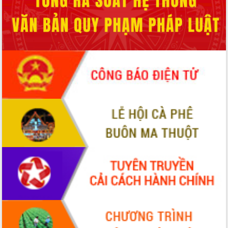
món ăn từ sầu riêng
Đắk Lắk công bố Quy hoạch và xúc
tiến đầu tư tỉnh
Ngành cá ngừ Đắk Lắk chủ động thích
ứng để giữ vững thị trường xuất khẩu
Diễn đàn Kinh tế tư nhân Việt Nam đột
phá cơ chế - Hợp tác công tư
Đề án 06 tạo bước ngoặt đột phá trong
cải cách hành chính tỉnh Đắk Lắk
Kết nối tour, đẩy mạnh chuyển đổi số
để phát triển du lịch Đắk Lắk
Khởi động Dự án Đầu tư xây dựng hạ
tầng kỹ thuật Cụm công nghiệp Tân
Tiến
Gặp mặt các cơ quan báo chí nhân Kỷ
niệm 101 năm Ngày Báo chí Cách
mạng Việt Nam
Đắk Lắk sơ kết 4 năm triển khai thực
hiện Đề án 06 của Chính phủ
Họp báo thông tin về Hội nghị Công bố