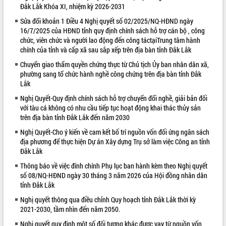
Đắk Lắk Khóa XI, nhiệm kỳ 2026-2031
VIDEO
Sửa đổi khoản 1 Điều 4 Nghị quyết số 02/2025/NQ-HĐND ngày
16/7/2025 của HĐND tỉnh quy định chính sách hỗ trợ cán bộ , công
chức, viên chức và người lao động đến công táctạiTrung tâm hành
chính của tỉnh và cấp xã sau sắp xếp trên địa bàn tỉnh Đắk Lắk
Chuyển giao thẩm quyền chứng thực từ Chủ tịch Ủy ban nhân dân xã,
phường sang tổ chức hành nghề công chứng trên địa bàn tỉnh Đắk
Lắk
Nghị Quyết-Quy định chính sách hỗ trợ chuyển đổi nghề, giải bản đối
với tàu cá không có nhu cầu tiếp tục hoạt động khai thác thủy sản
Khám bệnh, cấp phát thuốc miễn phí
trên địa bàn tỉnh Đắk Lắk đến năm 2030
và tặng quà người dân xã Cư Pui
Nghị Quyết-Cho ý kiến về cam kết bố trí nguồn vốn đối ứng ngân sách
Hội nghị UBND tỉnh Đắk Lắk thường kỳ
địa phương để thực hiện Dự án Xây dựng Trụ sở làm việc Công an tỉnh
tháng 7/2026
Đắk Lắk
Lễ truy tặng danh hiệu “Bà Mẹ Việt
Thông báo về việc đính chính Phụ lục ban hành kèm theo Nghị quyết
Nam Anh hùng” và trao Huân chương
số 08/NQ-HĐND ngày 30 tháng 3 năm 2026 của Hội đồng nhân dân
Lao động
tỉnh Đắk Lắk
ALBUM ẢNH
UBND tỉnh Đắk Lắk triển khai nhiệm
Nghị quyết thông qua điều chỉnh Quy hoạch tỉnh Đắk Lắk thời kỳ
vụ 6 tháng cuối năm 2026
2021-2030, tầm nhìn đến năm 2050.
Kỳ họp thứ Hai, Hội đồng nhân dân
Nghị quyết quy định một số đối tượng khác được vay từ nguồn vốn
tỉnh khóa XI quyết nghị nhiều nội dung