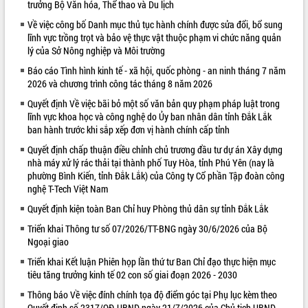
trưởng Bộ Văn hóa, Thể thao và Du lịch
VIDEO
Về việc công bố Danh mục thủ tục hành chính được sửa đổi, bổ sung
lĩnh vực trồng trọt và bảo vệ thực vật thuộc phạm vi chức năng quản
lý của Sở Nông nghiệp và Môi trường
Báo cáo Tình hình kinh tế - xã hội, quốc phòng - an ninh tháng 7 năm
2026 và chương trình công tác tháng 8 năm 2026
Quyết định Về việc bãi bỏ một số văn bản quy phạm pháp luật trong
lĩnh vực khoa học và công nghệ do Ủy ban nhân dân tỉnh Đắk Lắk
ban hành trước khi sắp xếp đơn vị hành chính cấp tỉnh
Quyết định chấp thuận điều chỉnh chủ trương đầu tư dự án Xây dựng
Khám bệnh, cấp phát thuốc miễn phí
nhà máy xử lý rác thải tại thành phố Tuy Hòa, tỉnh Phú Yên (nay là
và tặng quà người dân xã Cư Pui
phường Bình Kiến, tỉnh Đắk Lắk) của Công ty Cổ phần Tập đoàn công
Hội nghị UBND tỉnh Đắk Lắk thường kỳ
nghệ T-Tech Việt Nam
tháng 7/2026
Quyết định kiện toàn Ban Chỉ huy Phòng thủ dân sự tỉnh Đắk Lắk
Lễ truy tặng danh hiệu “Bà Mẹ Việt
Triển khai Thông tư số 07/2026/TT-BNG ngày 30/6/2026 của Bộ
Nam Anh hùng” và trao Huân chương
Ngoại giao
Lao động
ALBUM ẢNH
Triển khai Kết luận Phiên họp lần thứ tư Ban Chỉ đạo thực hiện mục
UBND tỉnh Đắk Lắk triển khai nhiệm
tiêu tăng trưởng kinh tế 02 con số giai đoạn 2026 - 2030
vụ 6 tháng cuối năm 2026
Kỳ họp thứ Hai, Hội đồng nhân dân
Thông báo Về việc đính chính tọa độ điểm góc tại Phụ lục kèm theo
tỉnh khóa XI quyết nghị nhiều nội dung
Quyết định số 2317/QĐ-UBND ngày 21/7/2026 của Chủ tịch UBND