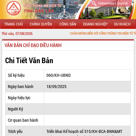
|
Vietnamese
English
TRANG CHỦ
CHÍNH QUYỀN
CÔNG DÂN
DOANH NGHIỆP
DU KHÁCH
Thứ sáu, 07/08/2026
CHÀO MỪNG ĐẾN VỚI CỔNG THÔNG TIN ĐIỆN TỬ TỈNH ĐẮK LẮK
VĂN BẢN CHỈ ĐẠO ĐIỀU HÀNH
GIỚI THIỆU
LÃNH ĐẠO UBND TỈNH
Chi Tiết Văn Bản
TIN TỨC SỰ KIỆN
Số ký hiệu
060/KH-UBND
SỞ, BAN, NGÀNH
Ngày ban hành
18/09/2025
UBND CÁC XÃ, PHƯỜNG
Ngày hiệu lực
THÔNG TIN CHỈ ĐẠO ĐIỀU HÀNH
Người Ký
HỆ THỐNG VĂN BẢN
Cơ quan ban hành
Trích yếu
Triển khai Kế hoạch số 515/KH-BCA-BNN&MT
VĂN BẢN HĐND TỈNH