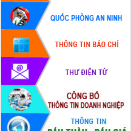
Quy hoạch và Xúc tiến đầu tư tỉnh Đắk
Lắk
Khơi thông điểm nghẽn, đẩy nhanh
giải ngân vốn khắc phục thiên tai
HĐND tỉnh thông qua điều chỉnh Quy
hoạch tỉnh thời kỳ 2021-2030
Hội thảo góp ý hồ sơ điều chỉnh quy
hoạch tỉnh Đắk Lắk thời kỳ 2021-2030,
tầm nhìn đến năm 2050
Nâng cao hiệu quả hoạt động của các
doanh nghiệp nhà nước
Hội nghị triển khai kết nối mạng
truyền số liệu chuyên dùng phục vụ cơ
quan Đảng, Nhà nước
Lễ phát động chuỗi hoạt động chung
tay làm sạch môi trường
Xã Ea Kar bước chuyển mình trong
công tác cải cách hành chính mô hình
mới
UBND tỉnh họp báo định kỳ tháng 4
năm 2026