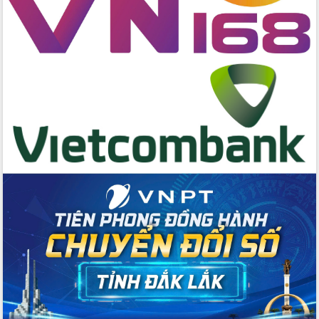
cấp xã
Đắk Lắk phát động hưởng ứng Ngày
Quyền của người tiêu dùng Việt Nam
2026
Đẩy mạnh cải cách hành chính, quyết
tâm đạt được mục tiêu tăng trưởng
hai con số trong năm 2026
Tổ chức trang trọng Lễ hội Đền thờ
Lương Văn Chánh năm 2026
Phó Bí thư Tỉnh ủy Đắk Lắk Đỗ Hữu
Huy giữ chức Bí thư Đảng ủy Ủy Ban
Nhân dân tỉnh
Bệnh án điện tử thúc đẩy chuyển đổi
số y tế tại Đắk Lắk
Chuyển đổi số thư viện: Mở rộng
không gian tri thức trong thời đại số
Đánh giá, rút kinh nghiệm công tác tổ
chức diễn tập trước ngày bầu cử
Chương trình “Gặp gỡ hữu nghị –
Friendship Meeting New Year 2026”