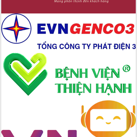
Xây dựng nền hành chính số đồng
hành cùng nông dân dân, doanh nghiệp
Giai đoạn 2026-2030, Đắk Lắk phấn
đấu có 77% xã đạt chuẩn nông thôn
mới
Chuyển đổi số 'mở đường' cho nông
nghiệp Đắk Lắk tăng trưởng bứt phá
Triển khai đồng bộ đo đạc, lập hồ sơ
địa chính, hoàn thiện cơ sở dữ liệu đất
đai
Ứng dụng sinh trắc học - Bước tiến
trong hành trình chuyển đổi số tại Đắk
Lắk
Đắk Lắk nâng cao hiệu quả công tác
Đảng từ Sổ tay đảng viên điện tử
Đắk Lắk đẩy mạnh nuôi biển công
nghệ, hướng tới phát triển thủy sản
bền vững
Tập huấn nâng cao năng lực triển khai
chuyển đổi số cho cán bộ, công chức