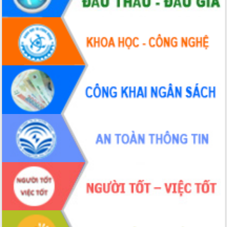
Hội thảo khoa học “Giải pháp thúc đẩy
phát triển nền kinh tế xanh tại tỉnh
Đắk Lắk”
Tăng cường giám sát, đôn đốc thực
hiện nhiệm vụ quản lý tài sản công
hàng tuần
Tháo gỡ những vướng mắc, đẩy mạnh
công tác cải cách thủ tục hành chính
tại Trung tâm Phục vụ hành chính
công tỉnh
Đắk Lắk: Tôn vinh 46 giải pháp tại Hội
thi Sáng tạo Kỹ thuật 2024 - 2025
Đắk Lắk rà soát, điều chỉnh Đề án 190
về phát triển nuôi trồng thủy sản
Phó Chủ tịch UBND tỉnh Đắk Lắk
Trương Công Thái kiểm tra thực địa
Dự án cao tốc Khánh Hòa - Buôn Ma
Thuột
Định vị cà phê Việt Nam như một “di
sản sống” trong dòng chảy toàn cầu