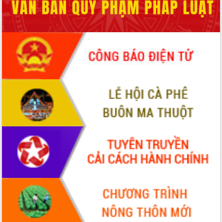
món ăn từ sầu riêng
Đắk Lắk công bố Quy hoạch và xúc
tiến đầu tư tỉnh
Ngành cá ngừ Đắk Lắk chủ động thích
ứng để giữ vững thị trường xuất khẩu
Diễn đàn Kinh tế tư nhân Việt Nam đột
phá cơ chế - Hợp tác công tư
Đề án 06 tạo bước ngoặt đột phá trong
cải cách hành chính tỉnh Đắk Lắk
Kết nối tour, đẩy mạnh chuyển đổi số
để phát triển du lịch Đắk Lắk
Khởi động Dự án Đầu tư xây dựng hạ
tầng kỹ thuật Cụm công nghiệp Tân
Tiến
Gặp mặt các cơ quan báo chí nhân Kỷ
niệm 101 năm Ngày Báo chí Cách
mạng Việt Nam
Đắk Lắk sơ kết 4 năm triển khai thực
hiện Đề án 06 của Chính phủ
Họp báo thông tin về Hội nghị Công bố