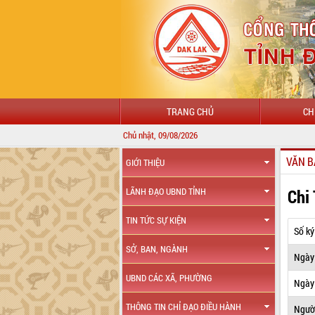
TRANG CHỦ
CH
Chủ nhật, 09/08/2026
VĂN B
GIỚI THIỆU
Chi
LÃNH ĐẠO UBND TỈNH
TIN TỨC SỰ KIỆN
Số ký
SỞ, BAN, NGÀNH
Ngày
UBND CÁC XÃ, PHƯỜNG
Ngày 
THÔNG TIN CHỈ ĐẠO ĐIỀU HÀNH
Ngườ