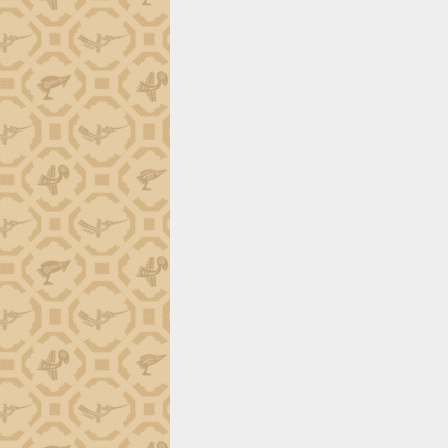
định EUDR
Thứ trưởng Bộ Nông nghiệp và Môi
trường Nguyễn Hoàng Hiệp khảo sát
vùng trồng và doanh nghiệp đóng gói
sầu riêng tại Đắk Lắk
Trình diễn nghệ thuật chế biến các
món ăn từ sầu riêng
Đắk Lắk công bố Quy hoạch và xúc
tiến đầu tư tỉnh
Ngành cá ngừ Đắk Lắk chủ động thích
ứng để giữ vững thị trường xuất khẩu
Diễn đàn Kinh tế tư nhân Việt Nam đột
phá cơ chế - Hợp tác công tư
Đề án 06 tạo bước ngoặt đột phá trong
cải cách hành chính tỉnh Đắk Lắk
Kết nối tour, đẩy mạnh chuyển đổi số
để phát triển du lịch Đắk Lắk
Khởi động Dự án Đầu tư xây dựng hạ
tầng kỹ thuật Cụm công nghiệp Tân
Tiến