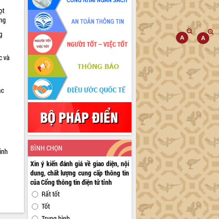
ọt
ờng
g
c và
ác
a
BÌNH CHỌN
inh
Xin ý kiến đánh giá về giao diện, nội
dung, chất lượng cung cấp thông tin
của Cổng thông tin điện tử tỉnh
Rất tốt
Tốt
Trung bình