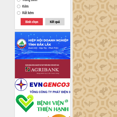
Kém
Rất kém
Bình chọn
Kết quả