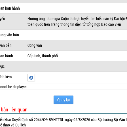
uan ban hành
 yếu
Hưởng ứng, tham gia Cuộc thi trực tuyến tìm hiểu các kỳ Đại hội
toàn quốc trên Trang thông tin điện tử tổng hợp Báo cáo viên
dung văn bản
văn bản
Công văn
ban hành
Cấp tỉnh, thành phố
vực
ính kèm
nnot be displayed.
Quay lại
 bản liên quan
iển khai Quyết định số 2044/QĐ-BVHTTDL ngày 05/8/2026 của Bộ trưởng Bộ Văn 
ể thao và Du lịch