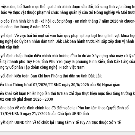
 việc công bố Danh mục thủ tục hành chính được sửa đổi, bổ sung lĩnh vực trồng tr
 bảo vệ thực vật thuộc phạm vi chức năng quản lý của Sở Nông nghiệp và Môi trư
o cáo Tình hình kinh tế - xã hội, quốc phòng - an ninh tháng 7 năm 2026 và chươn
ình công tác tháng 8 năm 2026
yết định Về việc bãi bỏ một số văn bản quy phạm pháp luật trong lĩnh vực khoa họ
ng nghệ do Ủy ban nhân dân tỉnh Đắk Lắk ban hành trước khi sắp xếp đơn vị hành
ính cấp tỉnh
yết định chấp thuận điều chỉnh chủ trương đầu tư dự án Xây dựng nhà máy xử lý r
ải tại thành phố Tuy Hòa, tỉnh Phú Yên (nay là phường Bình Kiến, tỉnh Đắk Lắk) củ
ng ty Cổ phần Tập đoàn công nghệ T-Tech Việt Nam
yết định kiện toàn Ban Chỉ huy Phòng thủ dân sự tỉnh Đắk Lắk
iển khai Thông tư số 07/2026/TT-BNG ngày 30/6/2026 của Bộ Ngoại giao
iển khai Kết luận Phiên họp lần thứ tư Ban Chỉ đạo thực hiện mục tiêu tăng trưởng k
 02 con số giai đoạn 2026 - 2030
ông báo Về việc đính chính tọa độ điểm góc tại Phụ lục kèm theo Quyết định số
17/QĐ-UBND ngày 21/7/2026 của Chủ tịch UBND tỉnh
yết định UBND tỉnh về tổ chức lại Trung tâm Y tế Tuy An trực thuộc Sở Y tế