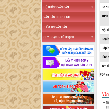
Cơ q
HỆ THỐNG VĂN BẢN
Trích
VĂN BẢN HĐND TỈNH
ĐIỂM TIN VĂN BẢN
Nội 
QUY HOẠCH - KẾ HOẠCH
Loại 
Cấp 
Lĩnh 
Tệp đ
PDF ca
Văn
Tr
Th