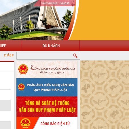
|
Vietnamese
English
IỆP
DU KHÁCH
 ĐẾN VỚI CỔNG THÔNG TIN ĐIỆN TỬ TỈNH ĐẮK LẮK