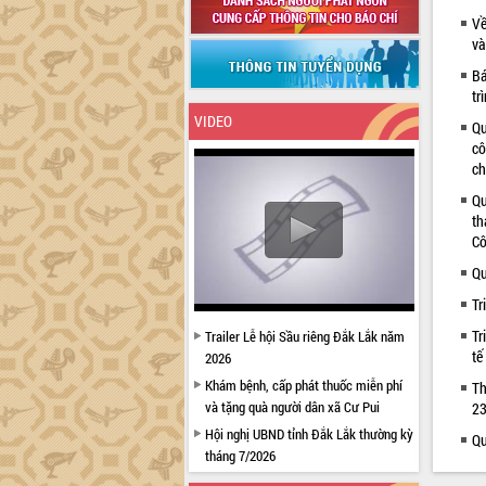
Về
và
Bá
tr
VIDEO
Qu
cô
ch
Qu
th
Cô
Qu
Tr
Tr
Trailer Lễ hội Sầu riêng Đắk Lắk năm
tế
2026
Khám bệnh, cấp phát thuốc miễn phí
Th
và tặng quà người dân xã Cư Pui
23
Hội nghị UBND tỉnh Đắk Lắk thường kỳ
Qu
tháng 7/2026
Lễ truy tặng danh hiệu “Bà Mẹ Việt