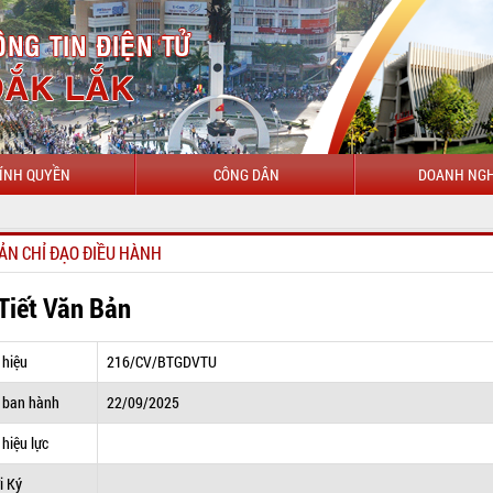
ÍNH QUYỀN
CÔNG DÂN
DOANH NGH
CHÀO MỪNG
ẢN CHỈ ĐẠO ĐIỀU HÀNH
 Tiết Văn Bản
 hiệu
216/CV/BTGDVTU
 ban hành
22/09/2025
hiệu lực
i Ký