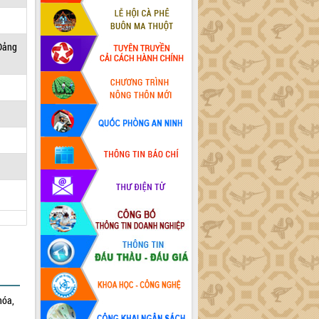
 Đảng
hóa,