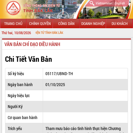
|
Vietnamese
English
TRANG CHỦ
CHÍNH QUYỀN
CÔNG DÂN
DOANH NGHIỆP
DU KHÁCH
Thứ hai, 10/08/2026
 THÔNG TIN ĐIỆN TỬ TỈNH ĐẮK LẮK
VĂN BẢN CHỈ ĐẠO ĐIỀU HÀNH
GIỚI THIỆU
LÃNH ĐẠO UBND TỈNH
Chi Tiết Văn Bản
TIN TỨC SỰ KIỆN
Số ký hiệu
05117/UBND-TH
SỞ, BAN, NGÀNH
Ngày ban hành
01/10/2025
UBND CÁC XÃ, PHƯỜNG
Ngày hiệu lực
THÔNG TIN CHỈ ĐẠO ĐIỀU HÀNH
Người Ký
HỆ THỐNG VĂN BẢN
Cơ quan ban hành
Trích yếu
Tham mưu báo cáo tình hình thực hiện Chương
VĂN BẢN HĐND TỈNH