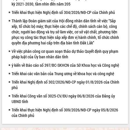
kỳ 2021-2030, tầm nhìn đến năm 205
VIDEO
Triển khai thực hiện Nghị định số 304/2026/NĐ-CP của Chính phủ
Không có file video nào để phát.
Thành lập Đoàn giám sát của Hội đồng nhân dân tỉnh về việc “Sắp
xếp, tổ chức bộ máy; thực hiện các chế độ, chính sách cán bộ, công
ALBUM ẢNH
chức, người lao động và trụ sở làm việc, cơ sở vật chất, phương tiện
phục vụ công tác thực hiện sắp xếp đơn vị hành chính, tổ chức chính
quyền địa phương hai cấp trên địa bàn tỉnh Đắk Lắk”
Về việc phân công cơ quan soạn thảo dự thảo Quyết định quy phạm
pháp luật của Ủy ban nhân dân tỉnh
ý kiến về Báo cáo số 397/BC-SKHCN của Sở Khoa học và Công nghệ
Triển khai các văn bản của Trung ương về khoa học và công nghệ
Triển khai Nghị định số 302/2026/NĐ-CP ngày 01/8/2026 của Chính
phủ
LIÊN KẾT WEB
Triển khai Công văn số 3025-CV/ĐU ngày 06/8/2026 của Đảng ủy
UBND tỉnh
Triển khai thực hiện Nghị định số 309/2026/NĐ-CP ngày 05/8/2026
của Chính phủ