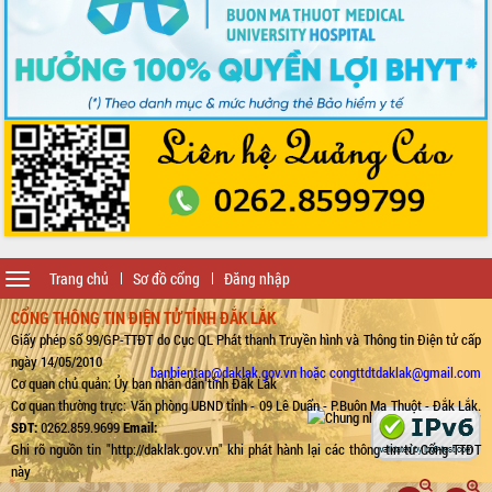
Toggle
Trang chủ
Sơ đồ cổng
Đăng nhập
navigation
CỔNG THÔNG TIN ĐIỆN TỬ TỈNH ĐẮK LẮK
Giấy phép số 99/GP-TTĐT do Cục QL Phát thanh Truyền hình và Thông tin Điện tử cấp
ngày 14/05/2010
banbientap@daklak.gov.vn hoặc congttdtdaklak@gmail.com
Cơ quan chủ quản: Ủy ban nhân dân tỉnh Đắk Lắk
Cơ quan thường trực: Văn phòng UBND tỉnh - 09 Lê Duẩn - P.Buôn Ma Thuột - Đắk Lắk.
SĐT:
0262.859.9699
Email:
Ghi rõ nguồn tin "http://daklak.gov.vn" khi phát hành lại các thông tin từ Cổng TTĐT
này