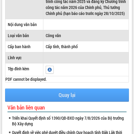
trình công tác năm 2025 và đăng ký Chương trình
công tác năm 2026 của Chính phủ, Thủ tướng
ĐIỂM TIN VĂN BẢN
Chính phủ (hạn báo cáo trước ngày 28/10/2025)
QUY HOẠCH - KẾ HOẠCH
Nội dung văn bản
Loại văn bản
Công văn
Cấp ban hành
Cấp tỉnh, thành phố
Lĩnh vực
Tệp đính kèm
PDF cannot be displayed.
Quay lại
Văn bản liên quan
Triển khai Quyết định số 1390/QĐ-BXD ngày 7/8/2026 của Bộ trưởng
Bộ Xây dựng
Quyết định về việc phê duyệt điều chỉnh Quy hoạch tỉnh Đắk Lắk thời