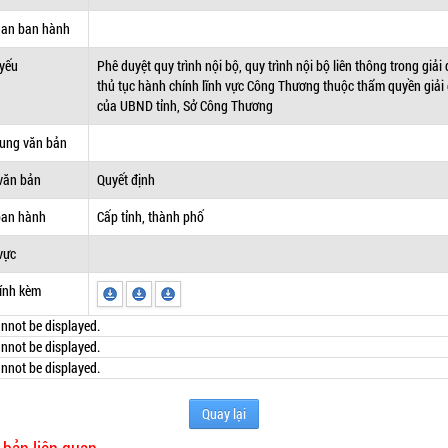
uan ban hành
 yếu
Phê duyệt quy trình nội bộ, quy trình nội bộ liên thông trong giải
thủ tục hành chính lĩnh vực Công Thương thuộc thẩm quyền giải
của UBND tỉnh, Sở Công Thương
dung văn bản
văn bản
Quyết định
ban hành
Cấp tỉnh, thành phố
vực
ính kèm
nnot be displayed.
nnot be displayed.
nnot be displayed.
Quay lại