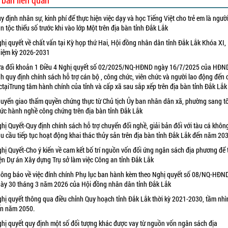
 bản liên quan
y định nhân sự, kinh phí để thực hiện việc dạy và học Tiếng Việt cho trẻ em là ngườ
n tộc thiểu số trước khi vào lớp Một trên địa bàn tỉnh Đắk Lắk
hị quyết về chất vấn tại Kỳ họp thứ Hai, Hội đồng nhân dân tỉnh Đắk Lắk Khóa XI,
iệm kỳ 2026-2031
a đổi khoản 1 Điều 4 Nghị quyết số 02/2025/NQ-HĐND ngày 16/7/2025 của HĐN
nh quy định chính sách hỗ trợ cán bộ , công chức, viên chức và người lao động đến
ctạiTrung tâm hành chính của tỉnh và cấp xã sau sắp xếp trên địa bàn tỉnh Đắk Lắk
uyển giao thẩm quyền chứng thực từ Chủ tịch Ủy ban nhân dân xã, phường sang t
ức hành nghề công chứng trên địa bàn tỉnh Đắk Lắk
hị Quyết-Quy định chính sách hỗ trợ chuyển đổi nghề, giải bản đối với tàu cá khôn
u cầu tiếp tục hoạt động khai thác thủy sản trên địa bàn tỉnh Đắk Lắk đến năm 20
hị Quyết-Cho ý kiến về cam kết bố trí nguồn vốn đối ứng ngân sách địa phương để 
ện Dự án Xây dựng Trụ sở làm việc Công an tỉnh Đắk Lắk
ông báo về việc đính chính Phụ lục ban hành kèm theo Nghị quyết số 08/NQ-HĐN
ày 30 tháng 3 năm 2026 của Hội đồng nhân dân tỉnh Đắk Lắk
hị quyết thông qua điều chỉnh Quy hoạch tỉnh Đắk Lắk thời kỳ 2021-2030, tầm nhì
n năm 2050.
hị quyết quy định một số đối tượng khác được vay từ nguồn vốn ngân sách địa