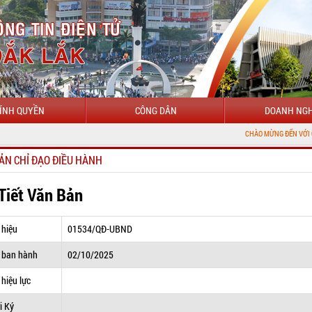
ÍNH QUYỀN
CÔNG DÂN
DOANH NGH
CHÀO MỪNG ĐẾN VỚI CỔNG THÔNG T
ẢN CHỈ ĐẠO ĐIỀU HÀNH
 Tiết Văn Bản
 hiệu
01534/QĐ-UBND
 ban hành
02/10/2025
hiệu lực
i Ký