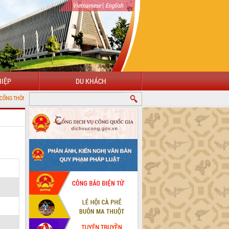
|
Vietnamese
English
IỆP
DU KHÁCH
IN ĐIỆN TỬ TỈNH ĐẮK LẮK