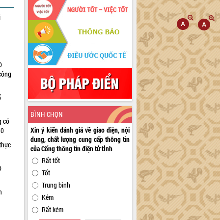
i
D
 công
ổ
BÌNH CHỌN
g có
Xin ý kiến đánh giá về giao diện, nội
30
dung, chất lượng cung cấp thông tin
thực
của Cổng thông tin điện tử tỉnh
Rất tốt
D
Tốt
Trung bình
n
Kém
Rất kém