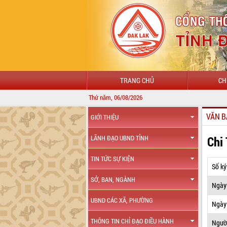
TRANG CHỦ
CH
Thứ năm, 06/08/2026
VĂN B
GIỚI THIỆU
Chi
LÃNH ĐẠO UBND TỈNH
TIN TỨC SỰ KIỆN
Số ký
SỞ, BAN, NGÀNH
Ngày
UBND CÁC XÃ, PHƯỜNG
Ngày 
THÔNG TIN CHỈ ĐẠO ĐIỀU HÀNH
Ngườ