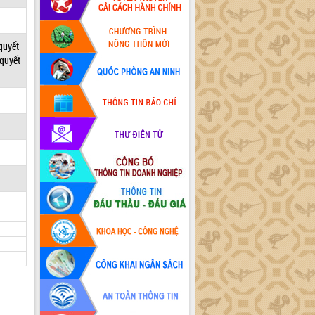
 quyết
 quyết