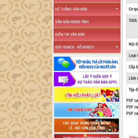
Cơ q
HỆ THỐNG VĂN BẢN
Trích
VĂN BẢN HĐND TỈNH
ĐIỂM TIN VĂN BẢN
Nội 
QUY HOẠCH - KẾ HOẠCH
Loại 
Cấp 
Lĩnh 
Tệp đ
PDF ca
PDF ca
PDF ca