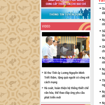
Văn
Qu
dâ
Ng
nh
VIDEO
Sử
tỉ
tá
Ch
ch
Ng
nh
Ng
Bí thư Tỉnh ủy Lương Nguyễn Minh
hi
Triết thăm, tặng quà người có công với
Th
cách mạng
ng
Rà soát, hoàn thiện hệ thống thiết chế
Ng
văn hóa, thể thao đáp ứng yêu cầu
đế
phát triển mới
Ng
Thường trực HĐND tỉnh Đắk Lắk gặp