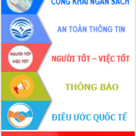
món ăn từ sầu riêng
Đắk Lắk công bố Quy hoạch và xúc
tiến đầu tư tỉnh
Ngành cá ngừ Đắk Lắk chủ động thích
ứng để giữ vững thị trường xuất khẩu
Diễn đàn Kinh tế tư nhân Việt Nam đột
phá cơ chế - Hợp tác công tư
Đề án 06 tạo bước ngoặt đột phá trong
cải cách hành chính tỉnh Đắk Lắk
Kết nối tour, đẩy mạnh chuyển đổi số
để phát triển du lịch Đắk Lắk
Khởi động Dự án Đầu tư xây dựng hạ
tầng kỹ thuật Cụm công nghiệp Tân
Tiến
Gặp mặt các cơ quan báo chí nhân Kỷ
niệm 101 năm Ngày Báo chí Cách
mạng Việt Nam
Đắk Lắk sơ kết 4 năm triển khai thực
hiện Đề án 06 của Chính phủ
Họp báo thông tin về Hội nghị Công bố