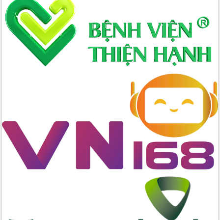
Xây dựng nông thôn mới: Nâng cao đời
sống người dân từ những mô hình thiết
thực
Quyết liệt tháo gỡ vướng mắc, đẩy
nhanh tiến độ các dự án trọng điểm
trong Khu kinh tế Nam Phú Yên
Hòn Yến phát triển du lịch gắn với bảo
tồn biển
Lấy ý kiến điều chỉnh Quy hoạch tỉnh
Đắk Lắk thời kỳ 2021-2030, tầm nhìn
đến năm 2050
Phát động chiến dịch 30 ngày đêm
giải phóng mặt bằng Tuyến đường bộ
ven biển
Đắk Lắk nỗ lực thúc đẩy tăng trưởng
kinh tế từ 10% trở lên trong Quý
II/2026
Đắk Lắk ký kết thỏa thuận hợp tác về
chuyển đổi số giai đoạn 2026 – 2030
với Tập đoàn Bưu chính Viễn thông
Việt Nam