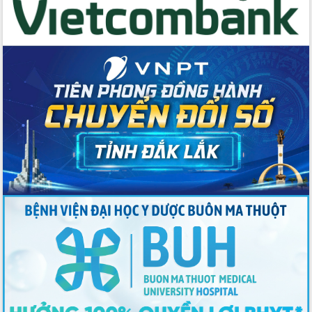
Thứ trưởng Bộ Y tế làm việc với tỉnh
Đắk Lắk về phát triển nhân lực y tế
cho trạm y tế cấp xã
Du lịch Đắk Lắk nâng tầm trải nghiệm
du khách thông qua Hệ thống cơ sở dữ
liệu và Bản đồ số
Tập huấn ứng dụng trí tuệ nhân tạo (AI)
trong thương mại điện tử năm 2026
Đoàn đại biểu Quốc hội tỉnh Đắk Lắk
trao đổi thông tin trước Kỳ họp thứ
nhất, Quốc hội khóa XVI
Quyết liệt cải cách hành chính, khơi
thông nguồn lực phát triển
Nâng cao hiệu lực, hiệu quả HĐND
tỉnh thông qua hiện đại hóa hành chính
Xã Ea Phê gắn cải cách hành chính với
chuyển đổi số
Phó Chủ tịch Thường trực UBND tỉnh
Hồ Thị Nguyên Thảo làm việc tại Trung
tâm Phục vụ hành chính công xã Ea
Phê