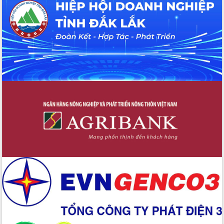
Hội thảo khoa học “Giải pháp thúc đẩy
phát triển nền kinh tế xanh tại tỉnh
Đắk Lắk”
Tăng cường giám sát, đôn đốc thực
hiện nhiệm vụ quản lý tài sản công
hàng tuần
Tháo gỡ những vướng mắc, đẩy mạnh
công tác cải cách thủ tục hành chính
tại Trung tâm Phục vụ hành chính
công tỉnh
Đắk Lắk: Tôn vinh 46 giải pháp tại Hội
thi Sáng tạo Kỹ thuật 2024 - 2025
Đắk Lắk rà soát, điều chỉnh Đề án 190
về phát triển nuôi trồng thủy sản
Phó Chủ tịch UBND tỉnh Đắk Lắk
Trương Công Thái kiểm tra thực địa
Dự án cao tốc Khánh Hòa - Buôn Ma
Thuột
Định vị cà phê Việt Nam như một “di
sản sống” trong dòng chảy toàn cầu