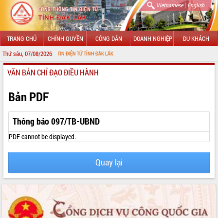
|
Vietnamese
English
TRANG CHỦ
CHÍNH QUYỀN
CÔNG DÂN
DOANH NGHIỆP
DU KHÁCH
Thứ sáu, 07/08/2026
 CỔNG THÔNG TIN ĐIỆN TỬ TỈNH ĐẮK LẮK
VĂN BẢN CHỈ ĐẠO ĐIỀU HÀNH
GIỚI THIỆU
LÃNH ĐẠO UBND TỈNH
Bản PDF
TIN TỨC SỰ KIỆN
Thông báo 097/TB-UBND
SỞ, BAN, NGÀNH
PDF cannot be displayed.
UBND CÁC XÃ, PHƯỜNG
Quay lại
THÔNG TIN CHỈ ĐẠO ĐIỀU HÀNH
HỆ THỐNG VĂN BẢN
VĂN BẢN HĐND TỈNH