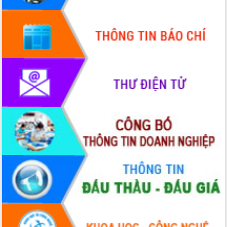
Quy hoạch và Xúc tiến đầu tư tỉnh Đắk
Lắk
Khơi thông điểm nghẽn, đẩy nhanh
giải ngân vốn khắc phục thiên tai
HĐND tỉnh thông qua điều chỉnh Quy
hoạch tỉnh thời kỳ 2021-2030
Hội thảo góp ý hồ sơ điều chỉnh quy
hoạch tỉnh Đắk Lắk thời kỳ 2021-2030,
tầm nhìn đến năm 2050
Nâng cao hiệu quả hoạt động của các
doanh nghiệp nhà nước
Hội nghị triển khai kết nối mạng
truyền số liệu chuyên dùng phục vụ cơ
quan Đảng, Nhà nước
Lễ phát động chuỗi hoạt động chung
tay làm sạch môi trường
Xã Ea Kar bước chuyển mình trong
công tác cải cách hành chính mô hình
mới
UBND tỉnh họp báo định kỳ tháng 4
năm 2026