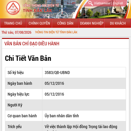
|
Vietnamese
English
TRANG CHỦ
CHÍNH QUYỀN
CÔNG DÂN
DOANH NGHIỆP
DU KHÁCH
Thứ sáu, 07/08/2026
N VỚI CỔNG THÔNG TIN ĐIỆN TỬ TỈNH ĐẮK LẮK
VĂN BẢN CHỈ ĐẠO ĐIỀU HÀNH
GIỚI THIỆU
LÃNH ĐẠO UBND TỈNH
Chi Tiết Văn Bản
TIN TỨC SỰ KIỆN
Số ký hiệu
3583/QĐ-UBND
SỞ, BAN, NGÀNH
Ngày ban hành
05/12/2016
UBND CÁC XÃ, PHƯỜNG
Ngày hiệu lực
05/12/2016
THÔNG TIN CHỈ ĐẠO ĐIỀU HÀNH
Người Ký
HỆ THỐNG VĂN BẢN
Cơ quan ban hành
Ủy ban nhân dân tỉnh
Trích yếu
Về việc thành lập Hội đồng Trọng tài lao động
VĂN BẢN HĐND TỈNH