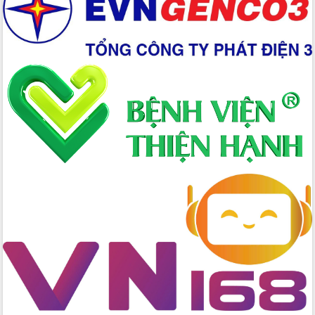
Xây dựng nền hành chính số đồng
hành cùng nông dân dân, doanh nghiệp
Giai đoạn 2026-2030, Đắk Lắk phấn
đấu có 77% xã đạt chuẩn nông thôn
mới
Chuyển đổi số 'mở đường' cho nông
nghiệp Đắk Lắk tăng trưởng bứt phá
Triển khai đồng bộ đo đạc, lập hồ sơ
địa chính, hoàn thiện cơ sở dữ liệu đất
đai
Ứng dụng sinh trắc học - Bước tiến
trong hành trình chuyển đổi số tại Đắk
Lắk
Đắk Lắk nâng cao hiệu quả công tác
Đảng từ Sổ tay đảng viên điện tử
Đắk Lắk đẩy mạnh nuôi biển công
nghệ, hướng tới phát triển thủy sản
bền vững
Tập huấn nâng cao năng lực triển khai
chuyển đổi số cho cán bộ, công chức