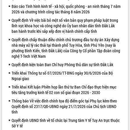
Báo cáo Tình hình kinh tế - xã hội, quốc phòng - an ninh tháng 7 năm
VIDEO
2026 và chương trình công tác tháng 8 năm 2026
Quyết định Về việc bãi bỏ một số văn bản quy phạm pháp luật trong
lĩnh vực khoa học và công nghệ do Ủy ban nhân dân tỉnh Đắk Lắk
ban hành trước khi sắp xếp đơn vị hành chính cấp tỉnh
Quyết định chấp thuận điều chỉnh chủ trương đầu tư dự án Xây dựng
nhà máy xử lý rác thải tại thành phố Tuy Hòa, tỉnh Phú Yên (nay là
phường Bình Kiến, tỉnh Đắk Lắk) của Công ty Cổ phần Tập đoàn công
nghệ T-Tech Việt Nam
Quyết định kiện toàn Ban Chỉ huy Phòng thủ dân sự tỉnh Đắk Lắk
Khám bệnh, cấp phát thuốc miễn phí
và tặng quà người dân xã Cư Pui
Triển khai Thông tư số 07/2026/TT-BNG ngày 30/6/2026 của Bộ
Ngoại giao
Hội nghị UBND tỉnh Đắk Lắk thường kỳ
tháng 7/2026
Triển khai Kết luận Phiên họp lần thứ tư Ban Chỉ đạo thực hiện mục
Lễ truy tặng danh hiệu “Bà Mẹ Việt
tiêu tăng trưởng kinh tế 02 con số giai đoạn 2026 - 2030
Nam Anh hùng” và trao Huân chương
Thông báo Về việc đính chính tọa độ điểm góc tại Phụ lục kèm theo
Lao động
Quyết định số 2317/QĐ-UBND ngày 21/7/2026 của Chủ tịch UBND
ALBUM ẢNH
UBND tỉnh Đắk Lắk triển khai nhiệm
tỉnh
vụ 6 tháng cuối năm 2026
Quyết định UBND tỉnh về tổ chức lại Trung tâm Y tế Tuy An trực thuộc
Kỳ họp thứ Hai, Hội đồng nhân dân
Sở Y tế
tỉnh khóa XI quyết nghị nhiều nội dung