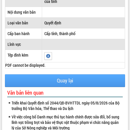
của tỉnh
ĐIỂM TIN VĂN BẢN
Nội dung văn bản
QUY HOẠCH - KẾ HOẠCH
Loại văn bản
Quyết định
Cấp ban hành
Cấp tỉnh, thành phố
Lĩnh vực
Tệp đính kèm
PDF cannot be displayed.
Quay lại
Văn bản liên quan
Triển khai Quyết định số 2044/QĐ-BVHTTDL ngày 05/8/2026 của Bộ
trưởng Bộ Văn hóa, Thể thao và Du lịch
Về việc công bố Danh mục thủ tục hành chính được sửa đổi, bổ sung
lĩnh vực trồng trọt và bảo vệ thực vật thuộc phạm vi chức năng quản
lý của Sở Nông nghiệp và Môi trường