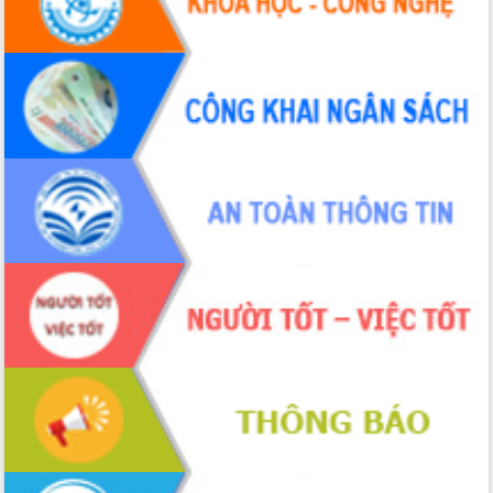
Hội thảo khoa học “Giải pháp thúc đẩy
phát triển nền kinh tế xanh tại tỉnh
Đắk Lắk”
Tăng cường giám sát, đôn đốc thực
hiện nhiệm vụ quản lý tài sản công
hàng tuần
Tháo gỡ những vướng mắc, đẩy mạnh
công tác cải cách thủ tục hành chính
tại Trung tâm Phục vụ hành chính
công tỉnh
Đắk Lắk: Tôn vinh 46 giải pháp tại Hội
thi Sáng tạo Kỹ thuật 2024 - 2025
Đắk Lắk rà soát, điều chỉnh Đề án 190
về phát triển nuôi trồng thủy sản
Phó Chủ tịch UBND tỉnh Đắk Lắk
Trương Công Thái kiểm tra thực địa
Dự án cao tốc Khánh Hòa - Buôn Ma
Thuột
Định vị cà phê Việt Nam như một “di
sản sống” trong dòng chảy toàn cầu