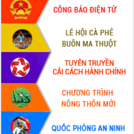
món ăn từ sầu riêng
Đắk Lắk công bố Quy hoạch và xúc
tiến đầu tư tỉnh
Ngành cá ngừ Đắk Lắk chủ động thích
ứng để giữ vững thị trường xuất khẩu
Diễn đàn Kinh tế tư nhân Việt Nam đột
phá cơ chế - Hợp tác công tư
Đề án 06 tạo bước ngoặt đột phá trong
cải cách hành chính tỉnh Đắk Lắk
Kết nối tour, đẩy mạnh chuyển đổi số
để phát triển du lịch Đắk Lắk
Khởi động Dự án Đầu tư xây dựng hạ
tầng kỹ thuật Cụm công nghiệp Tân
Tiến
Gặp mặt các cơ quan báo chí nhân Kỷ
niệm 101 năm Ngày Báo chí Cách
mạng Việt Nam
Đắk Lắk sơ kết 4 năm triển khai thực
hiện Đề án 06 của Chính phủ
Họp báo thông tin về Hội nghị Công bố