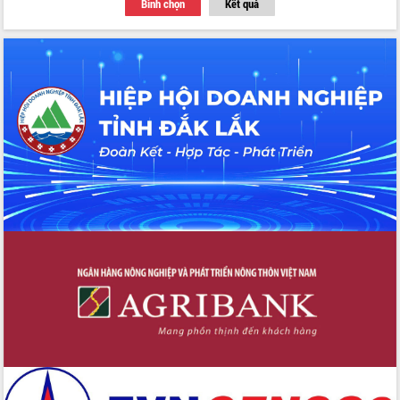
Bình chọn
Kết quả
Thứ trưởng Bộ Y tế làm việc với tỉnh
Đắk Lắk về phát triển nhân lực y tế
cho trạm y tế cấp xã
Du lịch Đắk Lắk nâng tầm trải nghiệm
du khách thông qua Hệ thống cơ sở dữ
liệu và Bản đồ số
Tập huấn ứng dụng trí tuệ nhân tạo (AI)
trong thương mại điện tử năm 2026
Đoàn đại biểu Quốc hội tỉnh Đắk Lắk
trao đổi thông tin trước Kỳ họp thứ
nhất, Quốc hội khóa XVI
Quyết liệt cải cách hành chính, khơi
thông nguồn lực phát triển
Nâng cao hiệu lực, hiệu quả HĐND
tỉnh thông qua hiện đại hóa hành chính
Xã Ea Phê gắn cải cách hành chính với
chuyển đổi số
Phó Chủ tịch Thường trực UBND tỉnh
Hồ Thị Nguyên Thảo làm việc tại Trung
tâm Phục vụ hành chính công xã Ea
Phê