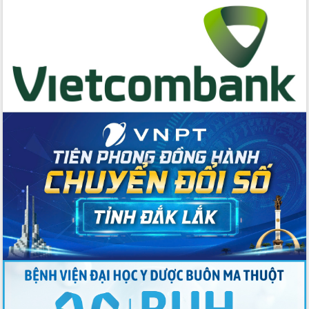
cấp xã
Đắk Lắk phát động hưởng ứng Ngày
Quyền của người tiêu dùng Việt Nam
2026
Đẩy mạnh cải cách hành chính, quyết
tâm đạt được mục tiêu tăng trưởng
hai con số trong năm 2026
Tổ chức trang trọng Lễ hội Đền thờ
Lương Văn Chánh năm 2026
Phó Bí thư Tỉnh ủy Đắk Lắk Đỗ Hữu
Huy giữ chức Bí thư Đảng ủy Ủy Ban
Nhân dân tỉnh
Bệnh án điện tử thúc đẩy chuyển đổi
số y tế tại Đắk Lắk
Chuyển đổi số thư viện: Mở rộng
không gian tri thức trong thời đại số
Đánh giá, rút kinh nghiệm công tác tổ
chức diễn tập trước ngày bầu cử
Chương trình “Gặp gỡ hữu nghị –
Friendship Meeting New Year 2026”