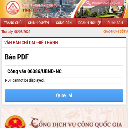
|
Vietnamese
English
TRANG CHỦ
CHÍNH QUYỀN
CÔNG DÂN
DOANH NGHIỆP
DU KHÁCH
Thứ bảy, 08/08/2026
CHÀO MỪNG ĐẾN VỚI CỔNG THÔ
VĂN BẢN CHỈ ĐẠO ĐIỀU HÀNH
GIỚI THIỆU
LÃNH ĐẠO UBND TỈNH
Bản PDF
TIN TỨC SỰ KIỆN
Công văn 06386/UBND-NC
SỞ, BAN, NGÀNH
PDF cannot be displayed.
UBND CÁC XÃ, PHƯỜNG
Quay lại
THÔNG TIN CHỈ ĐẠO ĐIỀU HÀNH
HỆ THỐNG VĂN BẢN
VĂN BẢN HĐND TỈNH