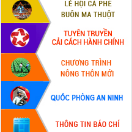
VIDEO
Không có file video nào để phát.
ALBUM ẢNH
LIÊN KẾT WEB