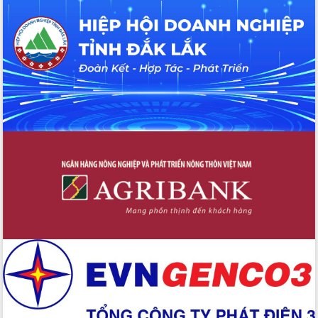
du khách thông qua Hệ thống cơ sở dữ
liệu và Bản đồ số
Tập huấn ứng dụng trí tuệ nhân tạo (AI)
trong thương mại điện tử năm 2026
Đoàn đại biểu Quốc hội tỉnh Đắk Lắk
trao đổi thông tin trước Kỳ họp thứ
nhất, Quốc hội khóa XVI
Quyết liệt cải cách hành chính, khơi
thông nguồn lực phát triển
Nâng cao hiệu lực, hiệu quả HĐND
tỉnh thông qua hiện đại hóa hành chính
Xã Ea Phê gắn cải cách hành chính với
chuyển đổi số
Phó Chủ tịch Thường trực UBND tỉnh
Hồ Thị Nguyên Thảo làm việc tại Trung
tâm Phục vụ hành chính công xã Ea
Phê
Xây dựng nền hành chính số đồng
hành cùng nông dân dân, doanh nghiệp
Giai đoạn 2026-2030, Đắk Lắk phấn