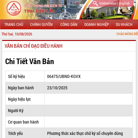
|
Vietnamese
English
TRANG CHỦ
CHÍNH QUYỀN
CÔNG DÂN
DOANH NGHIỆP
DU KHÁCH
Thứ hai, 10/08/2026
CHÀO MỪNG ĐẾN VỚI CỔNG TH
VĂN BẢN CHỈ ĐẠO ĐIỀU HÀNH
GIỚI THIỆU
LÃNH ĐẠO UBND TỈNH
Chi Tiết Văn Bản
TIN TỨC SỰ KIỆN
Số ký hiệu
06475/UBND-KGVX
SỞ, BAN, NGÀNH
Ngày ban hành
23/10/2025
UBND CÁC XÃ, PHƯỜNG
Ngày hiệu lực
THÔNG TIN CHỈ ĐẠO ĐIỀU HÀNH
Người Ký
HỆ THỐNG VĂN BẢN
Cơ quan ban hành
Trích yếu
Phương thức xác thực chữ ký số chuyên dùng
VĂN BẢN HĐND TỈNH