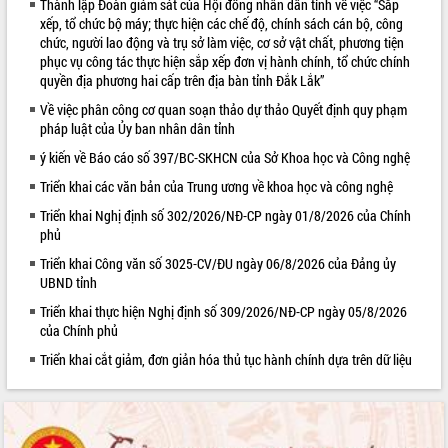
Thành lập Đoàn giám sát của Hội đồng nhân dân tỉnh về việc “Sắp
xếp, tổ chức bộ máy; thực hiện các chế độ, chính sách cán bộ, công
VIDEO
chức, người lao động và trụ sở làm việc, cơ sở vật chất, phương tiện
phục vụ công tác thực hiện sắp xếp đơn vị hành chính, tổ chức chính
Loading the player...
quyền địa phương hai cấp trên địa bàn tỉnh Đắk Lắk”
Trailer Lễ hội Sầu riêng Đắk Lắk năm
Về việc phân công cơ quan soạn thảo dự thảo Quyết định quy phạm
2026
pháp luật của Ủy ban nhân dân tỉnh
Khám bệnh, cấp phát thuốc miễn phí
ý kiến về Báo cáo số 397/BC-SKHCN của Sở Khoa học và Công nghệ
và tặng quà người dân xã Cư Pui
Hội nghị UBND tỉnh Đắk Lắk thường kỳ
Triển khai các văn bản của Trung ương về khoa học và công nghệ
tháng 7/2026
Triển khai Nghị định số 302/2026/NĐ-CP ngày 01/8/2026 của Chính
Lễ truy tặng danh hiệu “Bà Mẹ Việt
phủ
ALBUM ẢNH
Nam Anh hùng” và trao Huân chương
Triển khai Công văn số 3025-CV/ĐU ngày 06/8/2026 của Đảng ủy
Lao động
UBND tỉnh
UBND tỉnh Đắk Lắk triển khai nhiệm
Triển khai thực hiện Nghị định số 309/2026/NĐ-CP ngày 05/8/2026
vụ 6 tháng cuối năm 2026
của Chính phủ
Kỳ họp thứ Hai, Hội đồng nhân dân
Triển khai cắt giảm, đơn giản hóa thủ tục hành chính dựa trên dữ liệu
tỉnh khóa XI quyết nghị nhiều nội dung
quan trọng
Bí thư Tỉnh ủy Lương Nguyễn Minh
Triết thăm, tặng quà người có công với
cách mạng
LIÊN KẾT WEB