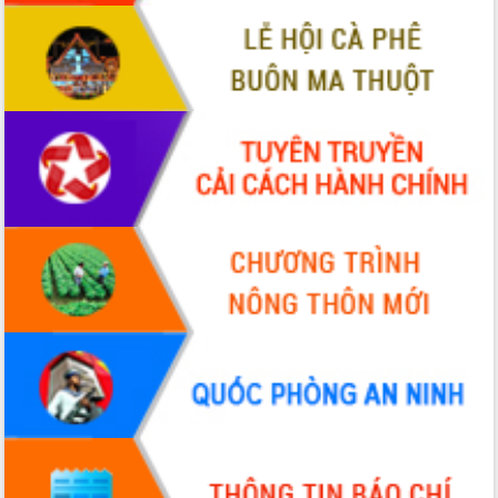
ứng để giữ vững thị trường xuất khẩu
Diễn đàn Kinh tế tư nhân Việt Nam đột
phá cơ chế - Hợp tác công tư
Đề án 06 tạo bước ngoặt đột phá trong
cải cách hành chính tỉnh Đắk Lắk
Kết nối tour, đẩy mạnh chuyển đổi số
để phát triển du lịch Đắk Lắk
Khởi động Dự án Đầu tư xây dựng hạ
tầng kỹ thuật Cụm công nghiệp Tân
Tiến
Gặp mặt các cơ quan báo chí nhân Kỷ
niệm 101 năm Ngày Báo chí Cách
mạng Việt Nam
Đắk Lắk sơ kết 4 năm triển khai thực
hiện Đề án 06 của Chính phủ
Họp báo thông tin về Hội nghị Công bố
Quy hoạch và Xúc tiến đầu tư tỉnh Đắk
Lắk
Khơi thông điểm nghẽn, đẩy nhanh
giải ngân vốn khắc phục thiên tai