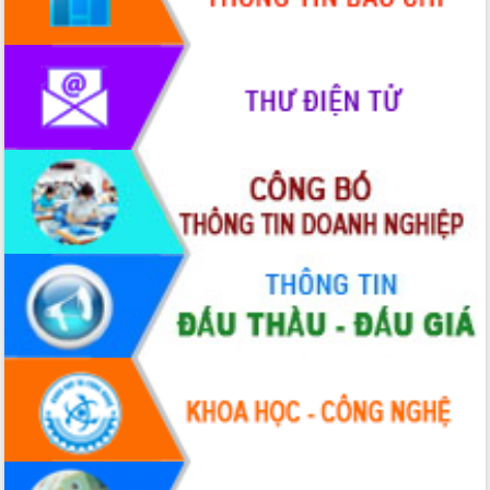
HĐND tỉnh thông qua điều chỉnh Quy
hoạch tỉnh thời kỳ 2021-2030
Hội thảo góp ý hồ sơ điều chỉnh quy
hoạch tỉnh Đắk Lắk thời kỳ 2021-2030,
tầm nhìn đến năm 2050
Nâng cao hiệu quả hoạt động của các
doanh nghiệp nhà nước
Hội nghị triển khai kết nối mạng
truyền số liệu chuyên dùng phục vụ cơ
quan Đảng, Nhà nước
Lễ phát động chuỗi hoạt động chung
tay làm sạch môi trường
Xã Ea Kar bước chuyển mình trong
công tác cải cách hành chính mô hình
mới
UBND tỉnh họp báo định kỳ tháng 4
năm 2026
Hội thảo khoa học “Giải pháp thúc đẩy
phát triển nền kinh tế xanh tại tỉnh
Đắk Lắk”
Tăng cường giám sát, đôn đốc thực