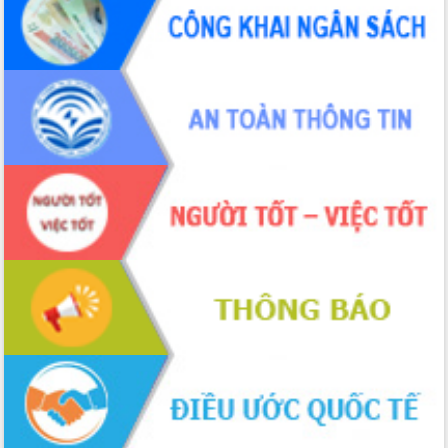
hiện nhiệm vụ quản lý tài sản công
hàng tuần
Tháo gỡ những vướng mắc, đẩy mạnh
công tác cải cách thủ tục hành chính
tại Trung tâm Phục vụ hành chính
công tỉnh
Đắk Lắk: Tôn vinh 46 giải pháp tại Hội
thi Sáng tạo Kỹ thuật 2024 - 2025
Đắk Lắk rà soát, điều chỉnh Đề án 190
về phát triển nuôi trồng thủy sản
Phó Chủ tịch UBND tỉnh Đắk Lắk
Trương Công Thái kiểm tra thực địa
Dự án cao tốc Khánh Hòa - Buôn Ma
Thuột
Định vị cà phê Việt Nam như một “di
sản sống” trong dòng chảy toàn cầu
Xây dựng nông thôn mới: Nâng cao đời
sống người dân từ những mô hình thiết
thực
Quyết liệt tháo gỡ vướng mắc, đẩy