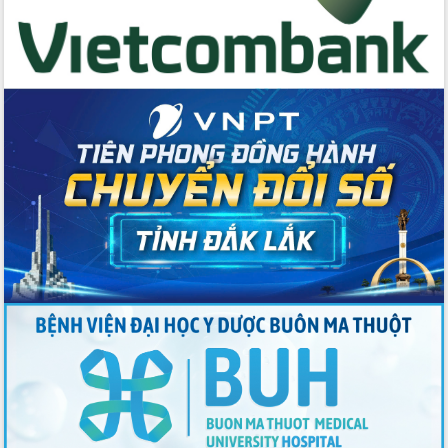
Đẩy mạnh cải cách hành chính, quyết
tâm đạt được mục tiêu tăng trưởng
hai con số trong năm 2026
Tổ chức trang trọng Lễ hội Đền thờ
Lương Văn Chánh năm 2026
Phó Bí thư Tỉnh ủy Đắk Lắk Đỗ Hữu
Huy giữ chức Bí thư Đảng ủy Ủy Ban
Nhân dân tỉnh
Bệnh án điện tử thúc đẩy chuyển đổi
số y tế tại Đắk Lắk
Chuyển đổi số thư viện: Mở rộng
không gian tri thức trong thời đại số
Đánh giá, rút kinh nghiệm công tác tổ
chức diễn tập trước ngày bầu cử
Chương trình “Gặp gỡ hữu nghị –
Friendship Meeting New Year 2026”
Bầu cử Quốc hội và HĐND: Cử tri Đắk
Lắk gửi gắm niềm tin, kỳ vọng vào lá
phiếu
Đắk Lắk sẵn sàng các điều kiện cho