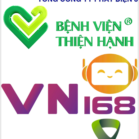
đấu có 77% xã đạt chuẩn nông thôn
mới
Chuyển đổi số 'mở đường' cho nông
nghiệp Đắk Lắk tăng trưởng bứt phá
Triển khai đồng bộ đo đạc, lập hồ sơ
địa chính, hoàn thiện cơ sở dữ liệu đất
đai
Ứng dụng sinh trắc học - Bước tiến
trong hành trình chuyển đổi số tại Đắk
Lắk
Đắk Lắk nâng cao hiệu quả công tác
Đảng từ Sổ tay đảng viên điện tử
Đắk Lắk đẩy mạnh nuôi biển công
nghệ, hướng tới phát triển thủy sản
bền vững
Tập huấn nâng cao năng lực triển khai
chuyển đổi số cho cán bộ, công chức
cấp xã
Đắk Lắk phát động hưởng ứng Ngày
Quyền của người tiêu dùng Việt Nam
2026