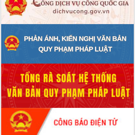
Rà soát, hoàn thiện hệ thống thiết chế
văn hóa, thể thao đáp ứng yêu cầu
phát triển mới
Thường trực HĐND tỉnh Đắk Lắk gặp
mặt Đoàn chuyên gia y tế TP. Hồ Chí
Minh
Lễ truy điệu và an táng hài cốt liệt sĩ
tại Nghĩa trang Liệt sĩ xã Sơn Hòa
Bàn giải pháp tháo gỡ khó khăn trong
xuất khẩu sầu riêng và triển khai quy
định EUDR
Thứ trưởng Bộ Nông nghiệp và Môi
trường Nguyễn Hoàng Hiệp khảo sát
vùng trồng và doanh nghiệp đóng gói
sầu riêng tại Đắk Lắk
Trình diễn nghệ thuật chế biến các
món ăn từ sầu riêng
Đắk Lắk công bố Quy hoạch và xúc
tiến đầu tư tỉnh
Ngành cá ngừ Đắk Lắk chủ động thích