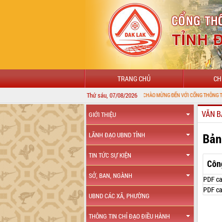
TRANG CHỦ
CH
Thứ sáu, 07/08/2026
CHÀO MỪNG ĐẾN VỚI CỔNG THÔNG TIN ĐIỆN TỬ TỈ
VĂN B
GIỚI THIỆU
Bản
LÃNH ĐẠO UBND TỈNH
TIN TỨC SỰ KIỆN
Côn
SỞ, BAN, NGÀNH
PDF ca
PDF ca
UBND CÁC XÃ, PHƯỜNG
THÔNG TIN CHỈ ĐẠO ĐIỀU HÀNH