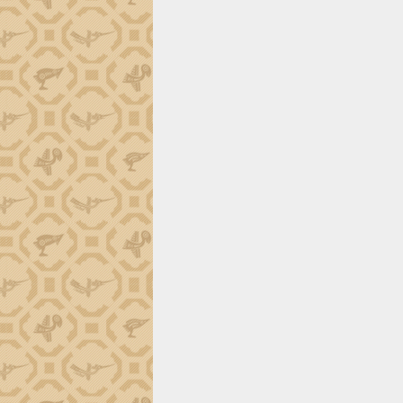
tiến đầu tư tỉnh
Ngành cá ngừ Đắk Lắk chủ động thích
ứng để giữ vững thị trường xuất khẩu
Diễn đàn Kinh tế tư nhân Việt Nam đột
phá cơ chế - Hợp tác công tư
Đề án 06 tạo bước ngoặt đột phá trong
cải cách hành chính tỉnh Đắk Lắk
Kết nối tour, đẩy mạnh chuyển đổi số
để phát triển du lịch Đắk Lắk
Khởi động Dự án Đầu tư xây dựng hạ
tầng kỹ thuật Cụm công nghiệp Tân
Tiến
Gặp mặt các cơ quan báo chí nhân Kỷ
niệm 101 năm Ngày Báo chí Cách
mạng Việt Nam
Đắk Lắk sơ kết 4 năm triển khai thực
hiện Đề án 06 của Chính phủ
Họp báo thông tin về Hội nghị Công bố
Quy hoạch và Xúc tiến đầu tư tỉnh Đắk
Lắk