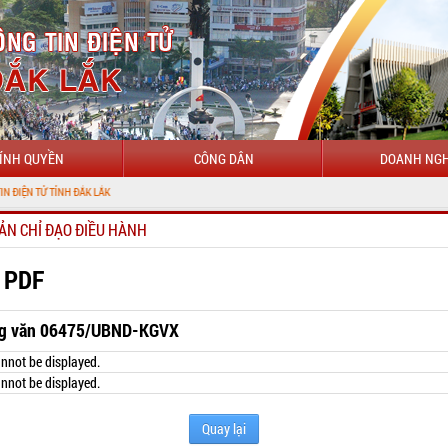
ÍNH QUYỀN
CÔNG DÂN
DOANH NGH
NH ĐẮK LẮK
ẢN CHỈ ĐẠO ĐIỀU HÀNH
 PDF
g văn 06475/UBND-KGVX
nnot be displayed.
nnot be displayed.
Quay lại