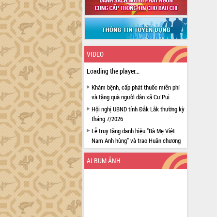
VIDEO
Loading the player...
Khám bệnh, cấp phát thuốc miễn phí
và tặng quà người dân xã Cư Pui
Hội nghị UBND tỉnh Đắk Lắk thường kỳ
tháng 7/2026
Lễ truy tặng danh hiệu “Bà Mẹ Việt
Nam Anh hùng” và trao Huân chương
Lao động
ALBUM ẢNH
UBND tỉnh Đắk Lắk triển khai nhiệm
vụ 6 tháng cuối năm 2026
Kỳ họp thứ Hai, Hội đồng nhân dân
tỉnh khóa XI quyết nghị nhiều nội dung
quan trọng
Bí thư Tỉnh ủy Lương Nguyễn Minh