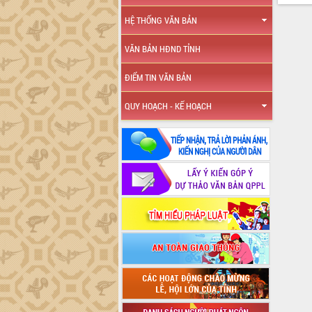
HỆ THỐNG VĂN BẢN
VĂN BẢN HĐND TỈNH
ĐIỂM TIN VĂN BẢN
QUY HOẠCH - KẾ HOẠCH