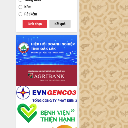
Kém
Rất kém
Bình chọn
Kết quả