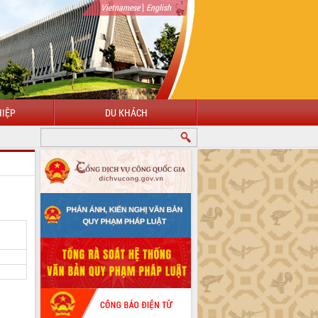
|
Vietnamese
English
IỆP
DU KHÁCH