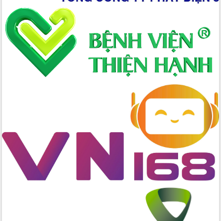
thực
Quyết liệt tháo gỡ vướng mắc, đẩy
nhanh tiến độ các dự án trọng điểm
trong Khu kinh tế Nam Phú Yên
Hòn Yến phát triển du lịch gắn với bảo
tồn biển
Lấy ý kiến điều chỉnh Quy hoạch tỉnh
Đắk Lắk thời kỳ 2021-2030, tầm nhìn
đến năm 2050
Phát động chiến dịch 30 ngày đêm
giải phóng mặt bằng Tuyến đường bộ
ven biển
Đắk Lắk nỗ lực thúc đẩy tăng trưởng
kinh tế từ 10% trở lên trong Quý
II/2026
Đắk Lắk ký kết thỏa thuận hợp tác về
chuyển đổi số giai đoạn 2026 – 2030
với Tập đoàn Bưu chính Viễn thông
Việt Nam
Thứ trưởng Bộ Y tế làm việc với tỉnh
Đắk Lắk về phát triển nhân lực y tế