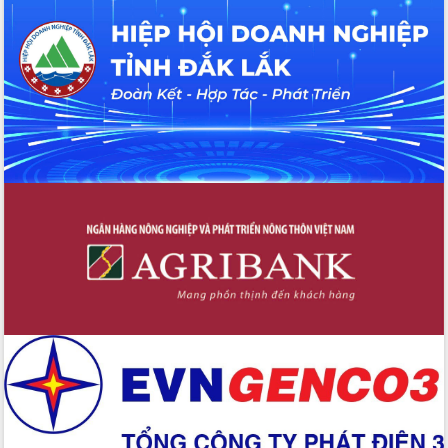
Đắk Lắk”
Tăng cường giám sát, đôn đốc thực
hiện nhiệm vụ quản lý tài sản công
hàng tuần
Tháo gỡ những vướng mắc, đẩy mạnh
công tác cải cách thủ tục hành chính
tại Trung tâm Phục vụ hành chính
công tỉnh
Đắk Lắk: Tôn vinh 46 giải pháp tại Hội
thi Sáng tạo Kỹ thuật 2024 - 2025
Đắk Lắk rà soát, điều chỉnh Đề án 190
về phát triển nuôi trồng thủy sản
Phó Chủ tịch UBND tỉnh Đắk Lắk
Trương Công Thái kiểm tra thực địa
Dự án cao tốc Khánh Hòa - Buôn Ma
Thuột
Định vị cà phê Việt Nam như một “di
sản sống” trong dòng chảy toàn cầu
Xây dựng nông thôn mới: Nâng cao đời
sống người dân từ những mô hình thiết