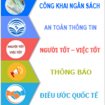
tiến đầu tư tỉnh
Ngành cá ngừ Đắk Lắk chủ động thích
ứng để giữ vững thị trường xuất khẩu
Diễn đàn Kinh tế tư nhân Việt Nam đột
phá cơ chế - Hợp tác công tư
Đề án 06 tạo bước ngoặt đột phá trong
cải cách hành chính tỉnh Đắk Lắk
Kết nối tour, đẩy mạnh chuyển đổi số
để phát triển du lịch Đắk Lắk
Khởi động Dự án Đầu tư xây dựng hạ
tầng kỹ thuật Cụm công nghiệp Tân
Tiến
Gặp mặt các cơ quan báo chí nhân Kỷ
niệm 101 năm Ngày Báo chí Cách
mạng Việt Nam
Đắk Lắk sơ kết 4 năm triển khai thực
hiện Đề án 06 của Chính phủ
Họp báo thông tin về Hội nghị Công bố
Quy hoạch và Xúc tiến đầu tư tỉnh Đắk
Lắk