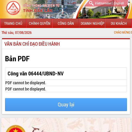
|
Vietnamese
English
TRANG CHỦ
CHÍNH QUYỀN
CÔNG DÂN
DOANH NGHIỆP
DU KHÁCH
Thứ sáu, 07/08/2026
CHÀO MỪNG ĐẾN VỚI CỔNG
VĂN BẢN CHỈ ĐẠO ĐIỀU HÀNH
GIỚI THIỆU
LÃNH ĐẠO UBND TỈNH
Bản PDF
TIN TỨC SỰ KIỆN
Công văn 06444/UBND-NV
SỞ, BAN, NGÀNH
PDF cannot be displayed.
PDF cannot be displayed.
UBND CÁC XÃ, PHƯỜNG
Quay lại
THÔNG TIN CHỈ ĐẠO ĐIỀU HÀNH
HỆ THỐNG VĂN BẢN
VĂN BẢN HĐND TỈNH