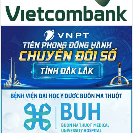
cho trạm y tế cấp xã
Du lịch Đắk Lắk nâng tầm trải nghiệm
du khách thông qua Hệ thống cơ sở dữ
liệu và Bản đồ số
Tập huấn ứng dụng trí tuệ nhân tạo (AI)
trong thương mại điện tử năm 2026
Đoàn đại biểu Quốc hội tỉnh Đắk Lắk
trao đổi thông tin trước Kỳ họp thứ
nhất, Quốc hội khóa XVI
Quyết liệt cải cách hành chính, khơi
thông nguồn lực phát triển
Nâng cao hiệu lực, hiệu quả HĐND
tỉnh thông qua hiện đại hóa hành chính
Xã Ea Phê gắn cải cách hành chính với
chuyển đổi số
Phó Chủ tịch Thường trực UBND tỉnh
Hồ Thị Nguyên Thảo làm việc tại Trung
tâm Phục vụ hành chính công xã Ea
Phê
Xây dựng nền hành chính số đồng
hành cùng nông dân dân, doanh nghiệp