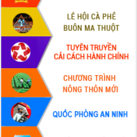
ứng để giữ vững thị trường xuất khẩu
Diễn đàn Kinh tế tư nhân Việt Nam đột
phá cơ chế - Hợp tác công tư
Đề án 06 tạo bước ngoặt đột phá trong
cải cách hành chính tỉnh Đắk Lắk
Kết nối tour, đẩy mạnh chuyển đổi số
để phát triển du lịch Đắk Lắk
Khởi động Dự án Đầu tư xây dựng hạ
tầng kỹ thuật Cụm công nghiệp Tân
Tiến
Gặp mặt các cơ quan báo chí nhân Kỷ
niệm 101 năm Ngày Báo chí Cách
mạng Việt Nam
Đắk Lắk sơ kết 4 năm triển khai thực
hiện Đề án 06 của Chính phủ
Họp báo thông tin về Hội nghị Công bố
Quy hoạch và Xúc tiến đầu tư tỉnh Đắk
Lắk
Khơi thông điểm nghẽn, đẩy nhanh
giải ngân vốn khắc phục thiên tai