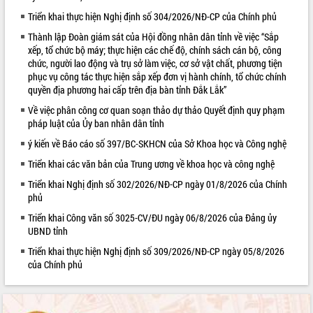
Triển khai thực hiện Nghị định số 304/2026/NĐ-CP của Chính phủ
VIDEO
Thành lập Đoàn giám sát của Hội đồng nhân dân tỉnh về việc “Sắp
Loading the player...
xếp, tổ chức bộ máy; thực hiện các chế độ, chính sách cán bộ, công
chức, người lao động và trụ sở làm việc, cơ sở vật chất, phương tiện
Trailer Lễ hội Sầu riêng Đắk Lắk năm
phục vụ công tác thực hiện sắp xếp đơn vị hành chính, tổ chức chính
2026
quyền địa phương hai cấp trên địa bàn tỉnh Đắk Lắk”
Khám bệnh, cấp phát thuốc miễn phí
Về việc phân công cơ quan soạn thảo dự thảo Quyết định quy phạm
và tặng quà người dân xã Cư Pui
pháp luật của Ủy ban nhân dân tỉnh
Hội nghị UBND tỉnh Đắk Lắk thường kỳ
ý kiến về Báo cáo số 397/BC-SKHCN của Sở Khoa học và Công nghệ
tháng 7/2026
Lễ truy tặng danh hiệu “Bà Mẹ Việt
Triển khai các văn bản của Trung ương về khoa học và công nghệ
ALBUM ẢNH
Nam Anh hùng” và trao Huân chương
Triển khai Nghị định số 302/2026/NĐ-CP ngày 01/8/2026 của Chính
Lao động
phủ
UBND tỉnh Đắk Lắk triển khai nhiệm
Triển khai Công văn số 3025-CV/ĐU ngày 06/8/2026 của Đảng ủy
vụ 6 tháng cuối năm 2026
UBND tỉnh
Kỳ họp thứ Hai, Hội đồng nhân dân
Triển khai thực hiện Nghị định số 309/2026/NĐ-CP ngày 05/8/2026
tỉnh khóa XI quyết nghị nhiều nội dung
của Chính phủ
quan trọng
Bí thư Tỉnh ủy Lương Nguyễn Minh
Triết thăm, tặng quà người có công với
cách mạng
LIÊN KẾT WEB