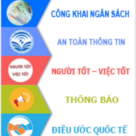
hiện nhiệm vụ quản lý tài sản công
hàng tuần
Tháo gỡ những vướng mắc, đẩy mạnh
công tác cải cách thủ tục hành chính
tại Trung tâm Phục vụ hành chính
công tỉnh
Đắk Lắk: Tôn vinh 46 giải pháp tại Hội
thi Sáng tạo Kỹ thuật 2024 - 2025
Đắk Lắk rà soát, điều chỉnh Đề án 190
về phát triển nuôi trồng thủy sản
Phó Chủ tịch UBND tỉnh Đắk Lắk
Trương Công Thái kiểm tra thực địa
Dự án cao tốc Khánh Hòa - Buôn Ma
Thuột
Định vị cà phê Việt Nam như một “di
sản sống” trong dòng chảy toàn cầu
Xây dựng nông thôn mới: Nâng cao đời
sống người dân từ những mô hình thiết
thực
Quyết liệt tháo gỡ vướng mắc, đẩy