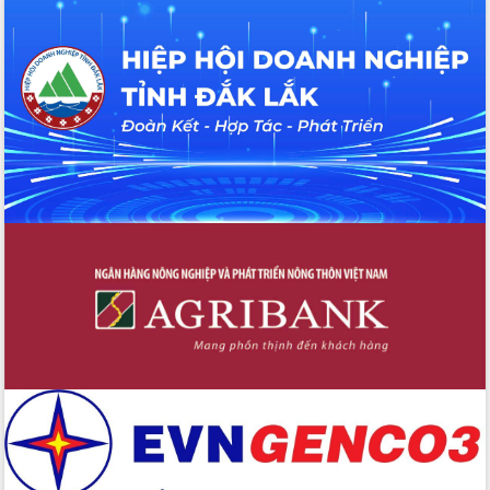
du khách thông qua Hệ thống cơ sở dữ
liệu và Bản đồ số
Tập huấn ứng dụng trí tuệ nhân tạo (AI)
trong thương mại điện tử năm 2026
Đoàn đại biểu Quốc hội tỉnh Đắk Lắk
trao đổi thông tin trước Kỳ họp thứ
nhất, Quốc hội khóa XVI
Quyết liệt cải cách hành chính, khơi
thông nguồn lực phát triển
Nâng cao hiệu lực, hiệu quả HĐND
tỉnh thông qua hiện đại hóa hành chính
Xã Ea Phê gắn cải cách hành chính với
chuyển đổi số
Phó Chủ tịch Thường trực UBND tỉnh
Hồ Thị Nguyên Thảo làm việc tại Trung
tâm Phục vụ hành chính công xã Ea
Phê
Xây dựng nền hành chính số đồng
hành cùng nông dân dân, doanh nghiệp
Giai đoạn 2026-2030, Đắk Lắk phấn