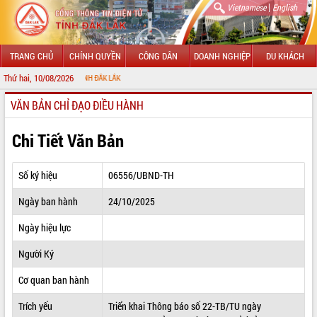
|
Vietnamese
English
TRANG CHỦ
CHÍNH QUYỀN
CÔNG DÂN
DOANH NGHIỆP
DU KHÁCH
Thứ hai, 10/08/2026
CHÀ
VĂN BẢN CHỈ ĐẠO ĐIỀU HÀNH
GIỚI THIỆU
LÃNH ĐẠO UBND TỈNH
Chi Tiết Văn Bản
TIN TỨC SỰ KIỆN
Số ký hiệu
06556/UBND-TH
SỞ, BAN, NGÀNH
Ngày ban hành
24/10/2025
UBND CÁC XÃ, PHƯỜNG
Ngày hiệu lực
THÔNG TIN CHỈ ĐẠO ĐIỀU HÀNH
Người Ký
HỆ THỐNG VĂN BẢN
Cơ quan ban hành
Trích yếu
Triển khai Thông báo số 22-TB/TU ngày
VĂN BẢN HĐND TỈNH