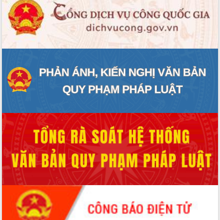
Rà soát, hoàn thiện hệ thống thiết chế
văn hóa, thể thao đáp ứng yêu cầu
phát triển mới
Thường trực HĐND tỉnh Đắk Lắk gặp
mặt Đoàn chuyên gia y tế TP. Hồ Chí
Minh
Lễ truy điệu và an táng hài cốt liệt sĩ
tại Nghĩa trang Liệt sĩ xã Sơn Hòa
Bàn giải pháp tháo gỡ khó khăn trong
xuất khẩu sầu riêng và triển khai quy
định EUDR
Thứ trưởng Bộ Nông nghiệp và Môi
trường Nguyễn Hoàng Hiệp khảo sát
vùng trồng và doanh nghiệp đóng gói
sầu riêng tại Đắk Lắk
Trình diễn nghệ thuật chế biến các
món ăn từ sầu riêng
Đắk Lắk công bố Quy hoạch và xúc
tiến đầu tư tỉnh
Ngành cá ngừ Đắk Lắk chủ động thích