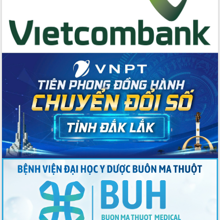
Đẩy mạnh cải cách hành chính, quyết
tâm đạt được mục tiêu tăng trưởng
hai con số trong năm 2026
Tổ chức trang trọng Lễ hội Đền thờ
Lương Văn Chánh năm 2026
Phó Bí thư Tỉnh ủy Đắk Lắk Đỗ Hữu
Huy giữ chức Bí thư Đảng ủy Ủy Ban
Nhân dân tỉnh
Bệnh án điện tử thúc đẩy chuyển đổi
số y tế tại Đắk Lắk
Chuyển đổi số thư viện: Mở rộng
không gian tri thức trong thời đại số
Đánh giá, rút kinh nghiệm công tác tổ
chức diễn tập trước ngày bầu cử
Chương trình “Gặp gỡ hữu nghị –
Friendship Meeting New Year 2026”
Bầu cử Quốc hội và HĐND: Cử tri Đắk
Lắk gửi gắm niềm tin, kỳ vọng vào lá
phiếu
Đắk Lắk sẵn sàng các điều kiện cho