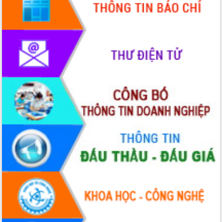
HĐND tỉnh thông qua điều chỉnh Quy
hoạch tỉnh thời kỳ 2021-2030
Hội thảo góp ý hồ sơ điều chỉnh quy
hoạch tỉnh Đắk Lắk thời kỳ 2021-2030,
tầm nhìn đến năm 2050
Nâng cao hiệu quả hoạt động của các
doanh nghiệp nhà nước
Hội nghị triển khai kết nối mạng
truyền số liệu chuyên dùng phục vụ cơ
quan Đảng, Nhà nước
Lễ phát động chuỗi hoạt động chung
tay làm sạch môi trường
Xã Ea Kar bước chuyển mình trong
công tác cải cách hành chính mô hình
mới
UBND tỉnh họp báo định kỳ tháng 4
năm 2026
Hội thảo khoa học “Giải pháp thúc đẩy
phát triển nền kinh tế xanh tại tỉnh
Đắk Lắk”
Tăng cường giám sát, đôn đốc thực