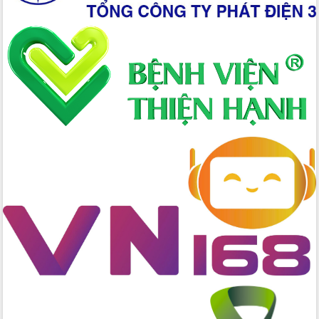
đấu có 77% xã đạt chuẩn nông thôn
mới
Chuyển đổi số 'mở đường' cho nông
nghiệp Đắk Lắk tăng trưởng bứt phá
Triển khai đồng bộ đo đạc, lập hồ sơ
địa chính, hoàn thiện cơ sở dữ liệu đất
đai
Ứng dụng sinh trắc học - Bước tiến
trong hành trình chuyển đổi số tại Đắk
Lắk
Đắk Lắk nâng cao hiệu quả công tác
Đảng từ Sổ tay đảng viên điện tử
Đắk Lắk đẩy mạnh nuôi biển công
nghệ, hướng tới phát triển thủy sản
bền vững
Tập huấn nâng cao năng lực triển khai
chuyển đổi số cho cán bộ, công chức
cấp xã
Đắk Lắk phát động hưởng ứng Ngày
Quyền của người tiêu dùng Việt Nam
2026