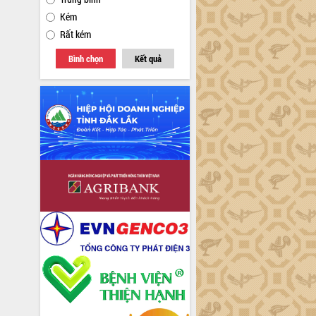
Kém
Rất kém
Bình chọn
Kết quả