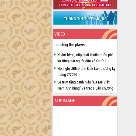
VIDEO
Loading the player...
Khám bệnh, cấp phát thuốc miễn phí
và tặng quà người dân xã Cư Pui
Hội nghị UBND tỉnh Đắk Lắk thường kỳ
tháng 7/2026
Lễ truy tặng danh hiệu “Bà Mẹ Việt
Nam Anh hùng” và trao Huân chương
Lao động
ALBUM ẢNH
UBND tỉnh Đắk Lắk triển khai nhiệm
vụ 6 tháng cuối năm 2026
Kỳ họp thứ Hai, Hội đồng nhân dân
tỉnh khóa XI quyết nghị nhiều nội dung
quan trọng
Bí thư Tỉnh ủy Lương Nguyễn Minh