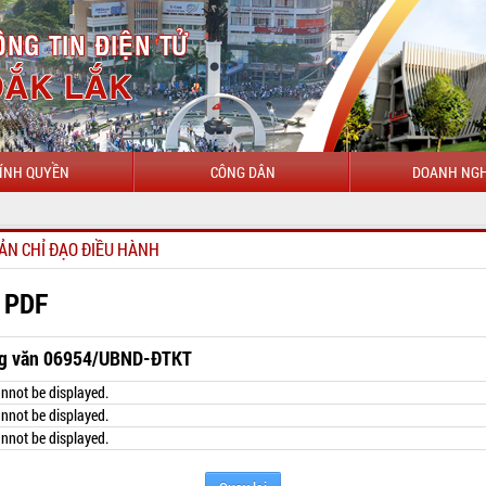
ÍNH QUYỀN
CÔNG DÂN
DOANH NGH
CHÀO MỪNG 
ẢN CHỈ ĐẠO ĐIỀU HÀNH
 PDF
g văn 06954/UBND-ĐTKT
nnot be displayed.
nnot be displayed.
nnot be displayed.