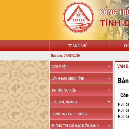
TRANG CHỦ
CH
Thứ sáu, 07/08/2026
VĂN B
GIỚI THIỆU
Bản
LÃNH ĐẠO UBND TỈNH
TIN TỨC SỰ KIỆN
Côn
SỞ, BAN, NGÀNH
PDF ca
PDF ca
UBND CÁC XÃ, PHƯỜNG
PDF ca
THÔNG TIN CHỈ ĐẠO ĐIỀU HÀNH