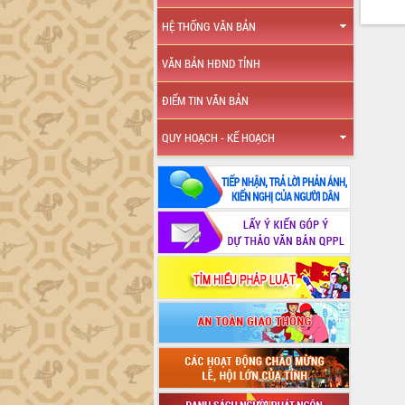
HỆ THỐNG VĂN BẢN
VĂN BẢN HĐND TỈNH
ĐIỂM TIN VĂN BẢN
QUY HOẠCH - KẾ HOẠCH