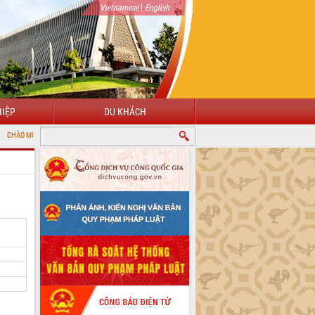
|
Vietnamese
English
IỆP
DU KHÁCH
ĐẾN VỚI CỔNG THÔNG TIN ĐIỆN TỬ TỈNH ĐẮK LẮK