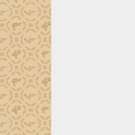
tiến đầu tư tỉnh
Ngành cá ngừ Đắk Lắk chủ động thích
ứng để giữ vững thị trường xuất khẩu
Diễn đàn Kinh tế tư nhân Việt Nam đột
phá cơ chế - Hợp tác công tư
Đề án 06 tạo bước ngoặt đột phá trong
cải cách hành chính tỉnh Đắk Lắk
Kết nối tour, đẩy mạnh chuyển đổi số
để phát triển du lịch Đắk Lắk
Khởi động Dự án Đầu tư xây dựng hạ
tầng kỹ thuật Cụm công nghiệp Tân
Tiến
Gặp mặt các cơ quan báo chí nhân Kỷ
niệm 101 năm Ngày Báo chí Cách
mạng Việt Nam
Đắk Lắk sơ kết 4 năm triển khai thực
hiện Đề án 06 của Chính phủ
Họp báo thông tin về Hội nghị Công bố
Quy hoạch và Xúc tiến đầu tư tỉnh Đắk
Lắk