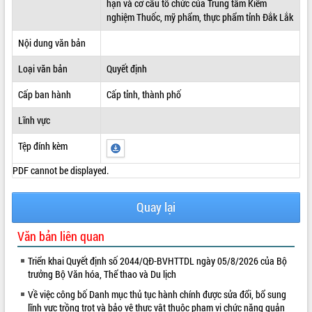
hạn và cơ cấu tổ chức của Trung tâm Kiểm
nghiệm Thuốc, mỹ phẩm, thực phẩm tỉnh Đắk Lắk
ĐIỂM TIN VĂN BẢN
Nội dung văn bản
QUY HOẠCH - KẾ HOẠCH
Loại văn bản
Quyết định
Cấp ban hành
Cấp tỉnh, thành phố
Lĩnh vực
Tệp đính kèm
PDF cannot be displayed.
Quay lại
Văn bản liên quan
Triển khai Quyết định số 2044/QĐ-BVHTTDL ngày 05/8/2026 của Bộ
trưởng Bộ Văn hóa, Thể thao và Du lịch
Về việc công bố Danh mục thủ tục hành chính được sửa đổi, bổ sung
lĩnh vực trồng trọt và bảo vệ thực vật thuộc phạm vi chức năng quản