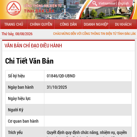
|
Vietnamese
English
TRANG CHỦ
CHÍNH QUYỀN
CÔNG DÂN
DOANH NGHIỆP
DU KHÁCH
Thứ bảy, 08/08/2026
CHÀO MỪNG ĐẾN VỚI CỔNG THÔNG TIN ĐIỆN TỬ TỈNH ĐẮK LẮK
VĂN BẢN CHỈ ĐẠO ĐIỀU HÀNH
GIỚI THIỆU
LÃNH ĐẠO UBND TỈNH
Chi Tiết Văn Bản
TIN TỨC SỰ KIỆN
Số ký hiệu
01846/QĐ-UBND
SỞ, BAN, NGÀNH
Ngày ban hành
31/10/2025
UBND CÁC XÃ, PHƯỜNG
Ngày hiệu lực
THÔNG TIN CHỈ ĐẠO ĐIỀU HÀNH
Người Ký
HỆ THỐNG VĂN BẢN
Cơ quan ban hành
Trích yếu
Quyết định quy định chức năng, nhiệm vụ, quyền
VĂN BẢN HĐND TỈNH