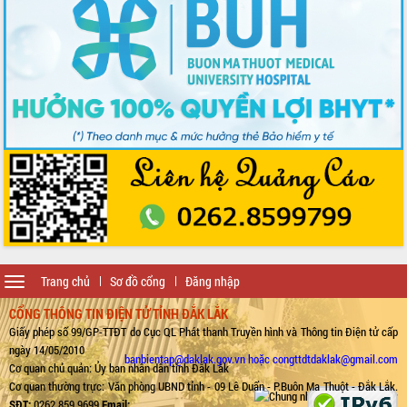
Toggle
Trang chủ
Sơ đồ cổng
Đăng nhập
navigation
CỔNG THÔNG TIN ĐIỆN TỬ TỈNH ĐẮK LẮK
Giấy phép số 99/GP-TTĐT do Cục QL Phát thanh Truyền hình và Thông tin Điện tử cấp
ngày 14/05/2010
banbientap@daklak.gov.vn hoặc congttdtdaklak@gmail.com
Cơ quan chủ quản: Ủy ban nhân dân tỉnh Đắk Lắk
Cơ quan thường trực: Văn phòng UBND tỉnh - 09 Lê Duẩn - P.Buôn Ma Thuột - Đắk Lắk.
SĐT:
0262.859.9699
Email: