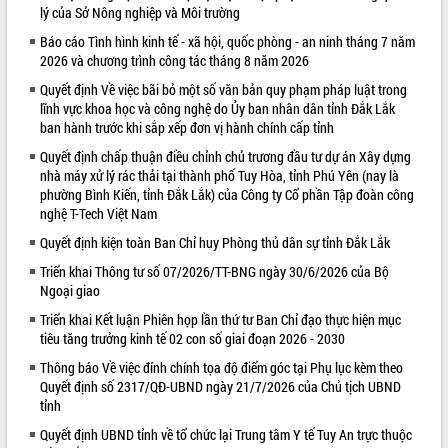
lý của Sở Nông nghiệp và Môi trường
VIDEO
Báo cáo Tình hình kinh tế - xã hội, quốc phòng - an ninh tháng 7 năm
2026 và chương trình công tác tháng 8 năm 2026
Không có file video nào để phát.
Quyết định Về việc bãi bỏ một số văn bản quy phạm pháp luật trong
ALBUM ẢNH
lĩnh vực khoa học và công nghệ do Ủy ban nhân dân tỉnh Đắk Lắk
ban hành trước khi sắp xếp đơn vị hành chính cấp tỉnh
Quyết định chấp thuận điều chỉnh chủ trương đầu tư dự án Xây dựng
nhà máy xử lý rác thải tại thành phố Tuy Hòa, tỉnh Phú Yên (nay là
phường Bình Kiến, tỉnh Đắk Lắk) của Công ty Cổ phần Tập đoàn công
nghệ T-Tech Việt Nam
Quyết định kiện toàn Ban Chỉ huy Phòng thủ dân sự tỉnh Đắk Lắk
Triển khai Thông tư số 07/2026/TT-BNG ngày 30/6/2026 của Bộ
Ngoại giao
LIÊN KẾT WEB
Triển khai Kết luận Phiên họp lần thứ tư Ban Chỉ đạo thực hiện mục
tiêu tăng trưởng kinh tế 02 con số giai đoạn 2026 - 2030
Thông báo Về việc đính chính tọa độ điểm góc tại Phụ lục kèm theo
Quyết định số 2317/QĐ-UBND ngày 21/7/2026 của Chủ tịch UBND
tỉnh
Quyết định UBND tỉnh về tổ chức lại Trung tâm Y tế Tuy An trực thuộc