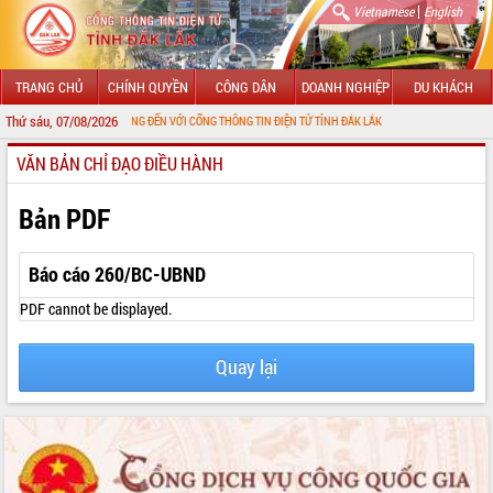
|
Vietnamese
English
TRANG CHỦ
CHÍNH QUYỀN
CÔNG DÂN
DOANH NGHIỆP
DU KHÁCH
Thứ sáu, 07/08/2026
CHÀO MỪNG ĐẾN VỚI CỔNG THÔNG TIN ĐIỆN TỬ TỈNH ĐẮK LẮK
VĂN BẢN CHỈ ĐẠO ĐIỀU HÀNH
GIỚI THIỆU
LÃNH ĐẠO UBND TỈNH
Bản PDF
TIN TỨC SỰ KIỆN
Báo cáo 260/BC-UBND
SỞ, BAN, NGÀNH
PDF cannot be displayed.
UBND CÁC XÃ, PHƯỜNG
Quay lại
THÔNG TIN CHỈ ĐẠO ĐIỀU HÀNH
HỆ THỐNG VĂN BẢN
VĂN BẢN HĐND TỈNH