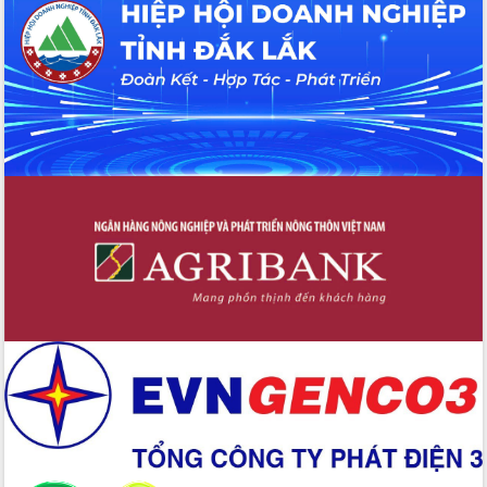
Đắk Lắk”
Tăng cường giám sát, đôn đốc thực
hiện nhiệm vụ quản lý tài sản công
hàng tuần
Tháo gỡ những vướng mắc, đẩy mạnh
công tác cải cách thủ tục hành chính
tại Trung tâm Phục vụ hành chính
công tỉnh
Đắk Lắk: Tôn vinh 46 giải pháp tại Hội
thi Sáng tạo Kỹ thuật 2024 - 2025
Đắk Lắk rà soát, điều chỉnh Đề án 190
về phát triển nuôi trồng thủy sản
Phó Chủ tịch UBND tỉnh Đắk Lắk
Trương Công Thái kiểm tra thực địa
Dự án cao tốc Khánh Hòa - Buôn Ma
Thuột
Định vị cà phê Việt Nam như một “di
sản sống” trong dòng chảy toàn cầu
Xây dựng nông thôn mới: Nâng cao đời
sống người dân từ những mô hình thiết