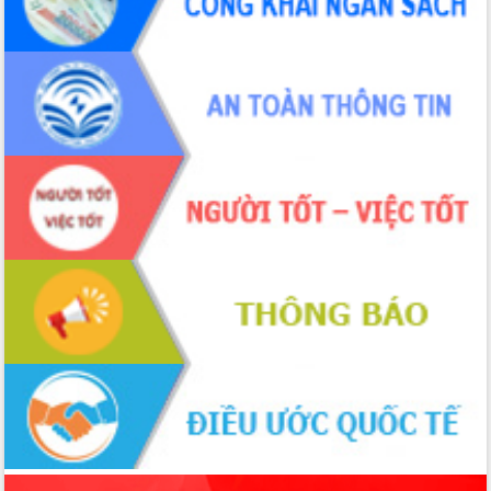
tiến đầu tư tỉnh
Ngành cá ngừ Đắk Lắk chủ động thích
ứng để giữ vững thị trường xuất khẩu
Diễn đàn Kinh tế tư nhân Việt Nam đột
phá cơ chế - Hợp tác công tư
Đề án 06 tạo bước ngoặt đột phá trong
cải cách hành chính tỉnh Đắk Lắk
Kết nối tour, đẩy mạnh chuyển đổi số
để phát triển du lịch Đắk Lắk
Khởi động Dự án Đầu tư xây dựng hạ
tầng kỹ thuật Cụm công nghiệp Tân
Tiến
Gặp mặt các cơ quan báo chí nhân Kỷ
niệm 101 năm Ngày Báo chí Cách
mạng Việt Nam
Đắk Lắk sơ kết 4 năm triển khai thực
hiện Đề án 06 của Chính phủ
Họp báo thông tin về Hội nghị Công bố
Quy hoạch và Xúc tiến đầu tư tỉnh Đắk
Lắk