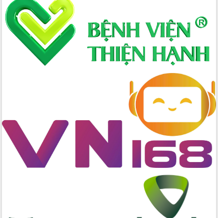
thực
Quyết liệt tháo gỡ vướng mắc, đẩy
nhanh tiến độ các dự án trọng điểm
trong Khu kinh tế Nam Phú Yên
Hòn Yến phát triển du lịch gắn với bảo
tồn biển
Lấy ý kiến điều chỉnh Quy hoạch tỉnh
Đắk Lắk thời kỳ 2021-2030, tầm nhìn
đến năm 2050
Phát động chiến dịch 30 ngày đêm
giải phóng mặt bằng Tuyến đường bộ
ven biển
Đắk Lắk nỗ lực thúc đẩy tăng trưởng
kinh tế từ 10% trở lên trong Quý
II/2026
Đắk Lắk ký kết thỏa thuận hợp tác về
chuyển đổi số giai đoạn 2026 – 2030
với Tập đoàn Bưu chính Viễn thông
Việt Nam
Thứ trưởng Bộ Y tế làm việc với tỉnh
Đắk Lắk về phát triển nhân lực y tế