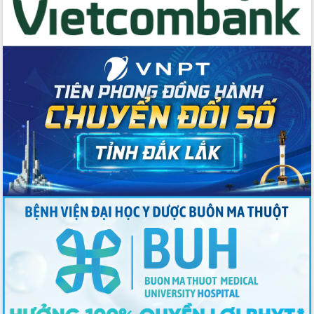
cho trạm y tế cấp xã
Du lịch Đắk Lắk nâng tầm trải nghiệm
du khách thông qua Hệ thống cơ sở dữ
liệu và Bản đồ số
Tập huấn ứng dụng trí tuệ nhân tạo (AI)
trong thương mại điện tử năm 2026
Đoàn đại biểu Quốc hội tỉnh Đắk Lắk
trao đổi thông tin trước Kỳ họp thứ
nhất, Quốc hội khóa XVI
Quyết liệt cải cách hành chính, khơi
thông nguồn lực phát triển
Nâng cao hiệu lực, hiệu quả HĐND
tỉnh thông qua hiện đại hóa hành chính
Xã Ea Phê gắn cải cách hành chính với
chuyển đổi số
Phó Chủ tịch Thường trực UBND tỉnh
Hồ Thị Nguyên Thảo làm việc tại Trung
tâm Phục vụ hành chính công xã Ea
Phê
Xây dựng nền hành chính số đồng
hành cùng nông dân dân, doanh nghiệp