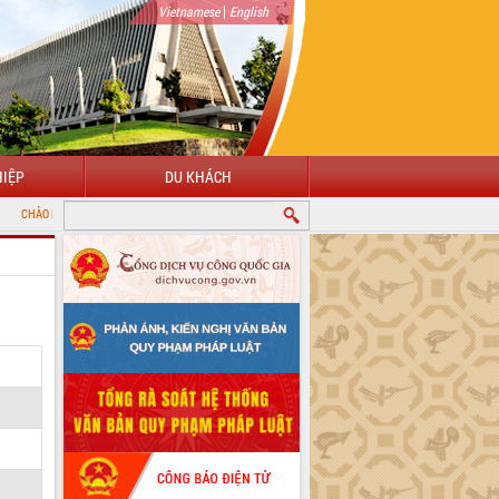
|
Vietnamese
English
IỆP
DU KHÁCH
NG ĐẾN VỚI CỔNG THÔNG TIN ĐIỆN TỬ TỈNH ĐẮK LẮK