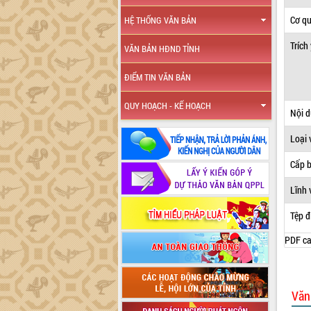
Cơ q
HỆ THỐNG VĂN BẢN
Trích
VĂN BẢN HĐND TỈNH
ĐIỂM TIN VĂN BẢN
QUY HOẠCH - KẾ HOẠCH
Nội 
Loại 
Cấp 
Lĩnh 
Tệp đ
PDF ca
Văn