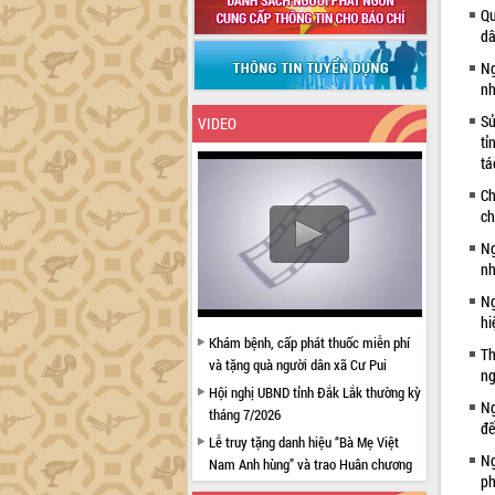
Qu
dâ
Ng
nh
Sử
VIDEO
tỉ
tá
Ch
ch
Ng
nh
Ng
hi
Khám bệnh, cấp phát thuốc miễn phí
Th
và tặng quà người dân xã Cư Pui
ng
Hội nghị UBND tỉnh Đắk Lắk thường kỳ
Ng
tháng 7/2026
đế
Lễ truy tặng danh hiệu “Bà Mẹ Việt
Ng
Nam Anh hùng” và trao Huân chương
ph
Lao động