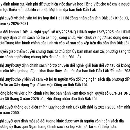
y định nhân sự, kinh phí để thực hiện việc dạy và học Tiếng Việt cho trẻ em là ngườ
n tộc thiểu số trước khi vào lớp Một trên địa bàn tỉnh Đắk Lắk
hị quyết về chất vấn tại Kỳ họp thứ Hai, Hội đồng nhân dân tỉnh Đắk Lắk Khóa XI,
iệm kỳ 2026-2031
a đổi khoản 1 Điều 4 Nghị quyết số 02/2025/NQ-HĐND ngày 16/7/2025 của HĐN
nh quy định chính sách hỗ trợ cán bộ , công chức, viên chức và người lao động đến
ctạiTrung tâm hành chính của tỉnh và cấp xã sau sắp xếp trên địa bàn tỉnh Đắk Lắk
uyển giao thẩm quyền chứng thực từ Chủ tịch Ủy ban nhân dân xã, phường sang t
ức hành nghề công chứng trên địa bàn tỉnh Đắk Lắk
hị Quyết-Quy định chính sách hỗ trợ chuyển đổi nghề, giải bản đối với tàu cá khôn
u cầu tiếp tục hoạt động khai thác thủy sản trên địa bàn tỉnh Đắk Lắk đến năm 20
hị Quyết-Cho ý kiến về cam kết bố trí nguồn vốn đối ứng ngân sách địa phương để 
ện Dự án Xây dựng Trụ sở làm việc Công an tỉnh Đắk Lắk
ông báo về việc đính chính Phụ lục ban hành kèm theo Nghị quyết số 08/NQ-HĐN
ày 30 tháng 3 năm 2026 của Hội đồng nhân dân tỉnh Đắk Lắk
hị quyết thông qua điều chỉnh Quy hoạch tỉnh Đắk Lắk thời kỳ 2021-2030, tầm nhì
n năm 2050.
hị quyết quy định một số đối tượng khác được vay từ nguồn vốn ngân sách địa
ương ủy thác qua Ngân hàng Chính sách xã hội với mức lãi suất thấp hơn.