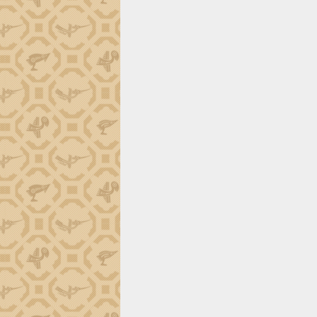
trường Nguyễn Hoàng Hiệp khảo sát
vùng trồng và doanh nghiệp đóng gói
sầu riêng tại Đắk Lắk
Trình diễn nghệ thuật chế biến các
món ăn từ sầu riêng
Đắk Lắk công bố Quy hoạch và xúc
tiến đầu tư tỉnh
Ngành cá ngừ Đắk Lắk chủ động thích
ứng để giữ vững thị trường xuất khẩu
Diễn đàn Kinh tế tư nhân Việt Nam đột
phá cơ chế - Hợp tác công tư
Đề án 06 tạo bước ngoặt đột phá trong
cải cách hành chính tỉnh Đắk Lắk
Kết nối tour, đẩy mạnh chuyển đổi số
để phát triển du lịch Đắk Lắk
Khởi động Dự án Đầu tư xây dựng hạ
tầng kỹ thuật Cụm công nghiệp Tân
Tiến
Gặp mặt các cơ quan báo chí nhân Kỷ
niệm 101 năm Ngày Báo chí Cách
mạng Việt Nam