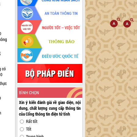
i
D
 công
ổ
g có
30
thực
BÌNH CHỌN
D
Xin ý kiến đánh giá về giao diện, nội
dung, chất lượng cung cấp thông tin
n
của Cổng thông tin điện tử tỉnh
Rất tốt
Tốt
Trung bình