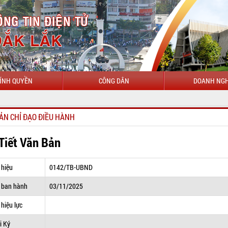
ÍNH QUYỀN
CÔNG DÂN
DOANH NGH
CHÀO MỪ
ẢN CHỈ ĐẠO ĐIỀU HÀNH
 Tiết Văn Bản
 hiệu
0142/TB-UBND
 ban hành
03/11/2025
hiệu lực
i Ký