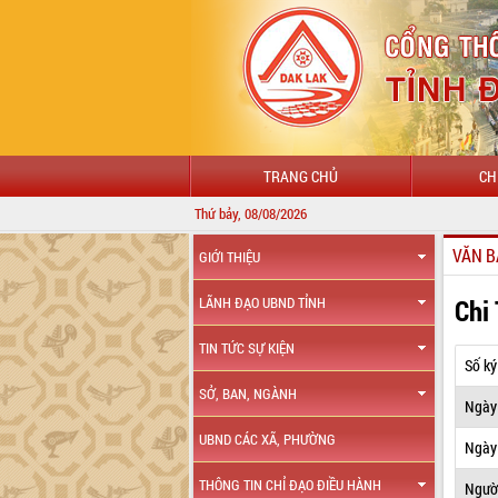
TRANG CHỦ
CH
Thứ bảy, 08/08/2026
VĂN B
GIỚI THIỆU
Chi
LÃNH ĐẠO UBND TỈNH
TIN TỨC SỰ KIỆN
Số ký
SỞ, BAN, NGÀNH
Ngày
UBND CÁC XÃ, PHƯỜNG
Ngày 
THÔNG TIN CHỈ ĐẠO ĐIỀU HÀNH
Ngườ