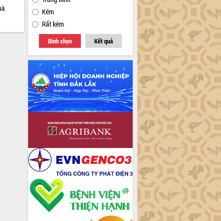
hà
Kém
Rất kém
Bình chọn
Kết quả