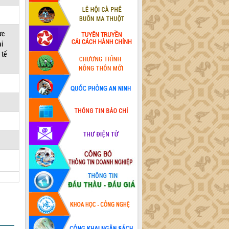
ực
ại
 tế