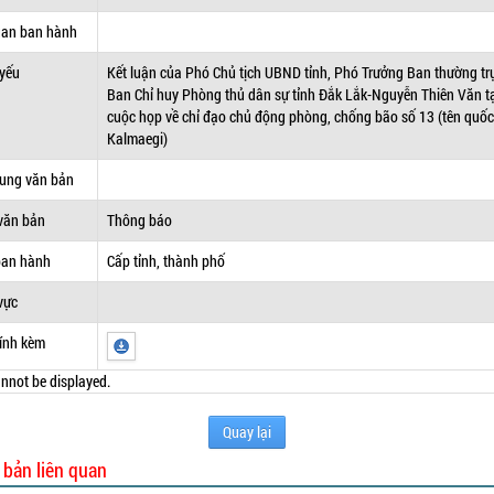
uan ban hành
 yếu
Kết luận của Phó Chủ tịch UBND tỉnh, Phó Trưởng Ban thường tr
Ban Chỉ huy Phòng thủ dân sự tỉnh Đắk Lắk-Nguyễn Thiên Văn t
cuộc họp về chỉ đạo chủ động phòng, chống bão số 13 (tên quốc
Kalmaegi)
dung văn bản
văn bản
Thông báo
ban hành
Cấp tỉnh, thành phố
vực
ính kèm
nnot be displayed.
Quay lại
 bản liên quan