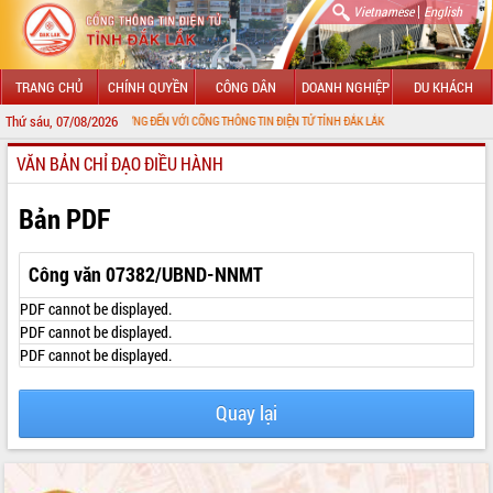
|
Vietnamese
English
TRANG CHỦ
CHÍNH QUYỀN
CÔNG DÂN
DOANH NGHIỆP
DU KHÁCH
Thứ sáu, 07/08/2026
CHÀO MỪNG ĐẾN VỚI CỔNG THÔNG TIN ĐIỆN TỬ TỈNH ĐẮK LẮK
VĂN BẢN CHỈ ĐẠO ĐIỀU HÀNH
GIỚI THIỆU
LÃNH ĐẠO UBND TỈNH
Bản PDF
TIN TỨC SỰ KIỆN
Công văn 07382/UBND-NNMT
SỞ, BAN, NGÀNH
PDF cannot be displayed.
PDF cannot be displayed.
UBND CÁC XÃ, PHƯỜNG
PDF cannot be displayed.
THÔNG TIN CHỈ ĐẠO ĐIỀU HÀNH
Quay lại
HỆ THỐNG VĂN BẢN
VĂN BẢN HĐND TỈNH