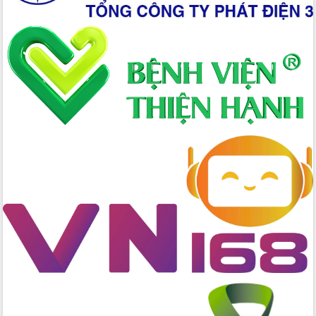
Xây dựng nông thôn mới: Nâng cao đời
sống người dân từ những mô hình thiết
thực
Quyết liệt tháo gỡ vướng mắc, đẩy
nhanh tiến độ các dự án trọng điểm
trong Khu kinh tế Nam Phú Yên
Hòn Yến phát triển du lịch gắn với bảo
tồn biển
Lấy ý kiến điều chỉnh Quy hoạch tỉnh
Đắk Lắk thời kỳ 2021-2030, tầm nhìn
đến năm 2050
Phát động chiến dịch 30 ngày đêm
giải phóng mặt bằng Tuyến đường bộ
ven biển
Đắk Lắk nỗ lực thúc đẩy tăng trưởng
kinh tế từ 10% trở lên trong Quý
II/2026
Đắk Lắk ký kết thỏa thuận hợp tác về
chuyển đổi số giai đoạn 2026 – 2030
với Tập đoàn Bưu chính Viễn thông
Việt Nam