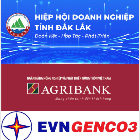
Hội thảo khoa học “Giải pháp thúc đẩy
phát triển nền kinh tế xanh tại tỉnh
Đắk Lắk”
Tăng cường giám sát, đôn đốc thực
hiện nhiệm vụ quản lý tài sản công
hàng tuần
Tháo gỡ những vướng mắc, đẩy mạnh
công tác cải cách thủ tục hành chính
tại Trung tâm Phục vụ hành chính
công tỉnh
Đắk Lắk: Tôn vinh 46 giải pháp tại Hội
thi Sáng tạo Kỹ thuật 2024 - 2025
Đắk Lắk rà soát, điều chỉnh Đề án 190
về phát triển nuôi trồng thủy sản
Phó Chủ tịch UBND tỉnh Đắk Lắk
Trương Công Thái kiểm tra thực địa
Dự án cao tốc Khánh Hòa - Buôn Ma
Thuột
Định vị cà phê Việt Nam như một “di
sản sống” trong dòng chảy toàn cầu