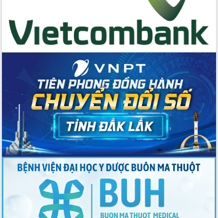
Thứ trưởng Bộ Y tế làm việc với tỉnh
Đắk Lắk về phát triển nhân lực y tế
cho trạm y tế cấp xã
Du lịch Đắk Lắk nâng tầm trải nghiệm
du khách thông qua Hệ thống cơ sở dữ
liệu và Bản đồ số
Tập huấn ứng dụng trí tuệ nhân tạo (AI)
trong thương mại điện tử năm 2026
Đoàn đại biểu Quốc hội tỉnh Đắk Lắk
trao đổi thông tin trước Kỳ họp thứ
nhất, Quốc hội khóa XVI
Quyết liệt cải cách hành chính, khơi
thông nguồn lực phát triển
Nâng cao hiệu lực, hiệu quả HĐND
tỉnh thông qua hiện đại hóa hành chính
Xã Ea Phê gắn cải cách hành chính với
chuyển đổi số
Phó Chủ tịch Thường trực UBND tỉnh
Hồ Thị Nguyên Thảo làm việc tại Trung
tâm Phục vụ hành chính công xã Ea
Phê