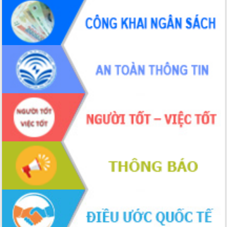
món ăn từ sầu riêng
Đắk Lắk công bố Quy hoạch và xúc
tiến đầu tư tỉnh
Ngành cá ngừ Đắk Lắk chủ động thích
ứng để giữ vững thị trường xuất khẩu
Diễn đàn Kinh tế tư nhân Việt Nam đột
phá cơ chế - Hợp tác công tư
Đề án 06 tạo bước ngoặt đột phá trong
cải cách hành chính tỉnh Đắk Lắk
Kết nối tour, đẩy mạnh chuyển đổi số
để phát triển du lịch Đắk Lắk
Khởi động Dự án Đầu tư xây dựng hạ
tầng kỹ thuật Cụm công nghiệp Tân
Tiến
Gặp mặt các cơ quan báo chí nhân Kỷ
niệm 101 năm Ngày Báo chí Cách
mạng Việt Nam
Đắk Lắk sơ kết 4 năm triển khai thực
hiện Đề án 06 của Chính phủ
Họp báo thông tin về Hội nghị Công bố