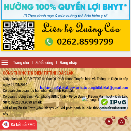
Toggle
Trang chủ
Sơ đồ cổng
Đăng nhập
navigation
CỔNG THÔNG TIN ĐIỆN TỬ TỈNH ĐẮK LẮK
Giấy phép số 99/GP-TTĐT do Cục QL Phát thanh Truyền hình và Thông tin Điện tử cấp
ngày 14/05/2010
banbientap@daklak.gov.vn hoặc congttdtdaklak@gmail.com
Cơ quan chủ quản: Ủy ban nhân dân tỉnh Đắk Lắk
Cơ quan thường trực: Văn phòng UBND tỉnh - 09 Lê Duẩn - P.Buôn Ma Thuột - Đắk Lắk.
SĐT:
0262.859.9699
Email:
Ghi rõ nguồn tin "http://daklak.gov.vn" khi phát hành lại các thông tin từ Cổng TTĐT
này
Đã kết nối EMC