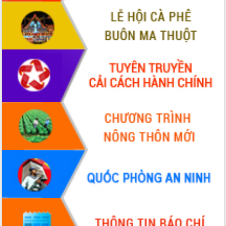
VIDEO
Không có file video nào để phát.
ALBUM ẢNH
LIÊN KẾT WEB