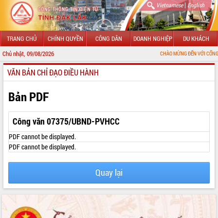
|
Vietnamese
English
TRANG CHỦ
CHÍNH QUYỀN
CÔNG DÂN
DOANH NGHIỆP
DU KHÁCH
Chủ nhật, 09/08/2026
CHÀO MỪNG ĐẾN VỚI CỔNG THÔNG TIN Đ
VĂN BẢN CHỈ ĐẠO ĐIỀU HÀNH
GIỚI THIỆU
LÃNH ĐẠO UBND TỈNH
Bản PDF
TIN TỨC SỰ KIỆN
Công văn 07375/UBND-PVHCC
SỞ, BAN, NGÀNH
PDF cannot be displayed.
PDF cannot be displayed.
UBND CÁC XÃ, PHƯỜNG
Quay lại
THÔNG TIN CHỈ ĐẠO ĐIỀU HÀNH
HỆ THỐNG VĂN BẢN
VĂN BẢN HĐND TỈNH