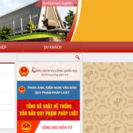
|
Vietnamese
English
IỆP
DU KHÁCH
CHÀO MỪNG ĐẾN VỚI CỔNG THÔNG TIN ĐIỆN TỬ TỈNH ĐẮK LẮK