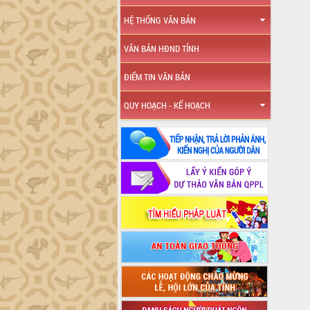
HỆ THỐNG VĂN BẢN
VĂN BẢN HĐND TỈNH
ĐIỂM TIN VĂN BẢN
QUY HOẠCH - KẾ HOẠCH