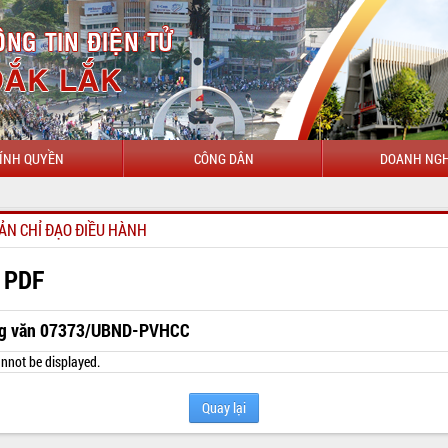
ÍNH QUYỀN
CÔNG DÂN
DOANH NGH
ẢN CHỈ ĐẠO ĐIỀU HÀNH
 PDF
g văn 07373/UBND-PVHCC
nnot be displayed.
Quay lại