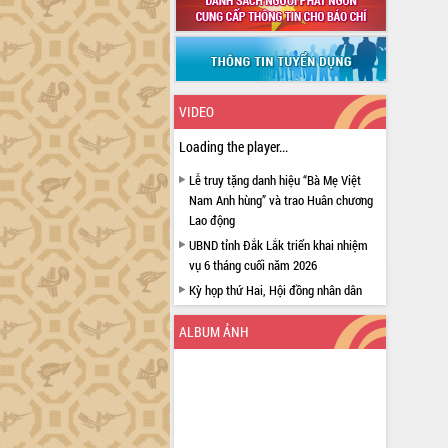
VIDEO
Loading the player...
Lễ truy tặng danh hiệu “Bà Mẹ Việt
Nam Anh hùng” và trao Huân chương
Lao động
UBND tỉnh Đắk Lắk triển khai nhiệm
vụ 6 tháng cuối năm 2026
Kỳ họp thứ Hai, Hội đồng nhân dân
tỉnh khóa XI quyết nghị nhiều nội dung
quan trọng
ALBUM ẢNH
Bí thư Tỉnh ủy Lương Nguyễn Minh
Triết thăm, tặng quà người có công với
cách mạng
Rà soát, hoàn thiện hệ thống thiết chế
văn hóa, thể thao đáp ứng yêu cầu