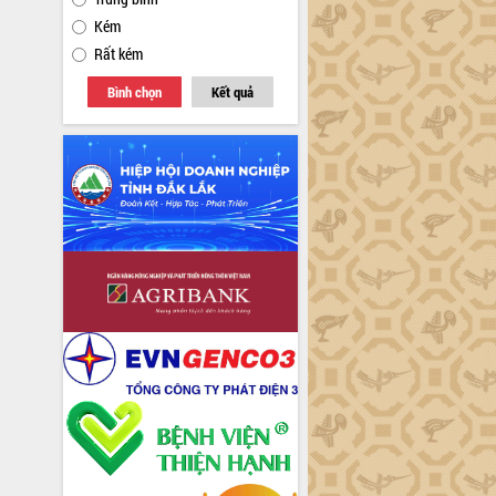
Kém
Rất kém
Bình chọn
Kết quả