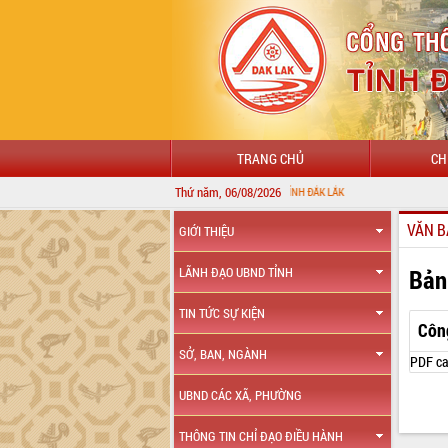
TRANG CHỦ
CH
Thứ năm, 06/08/2026
VĂN B
GIỚI THIỆU
Bản
LÃNH ĐẠO UBND TỈNH
TIN TỨC SỰ KIỆN
Côn
SỞ, BAN, NGÀNH
PDF ca
UBND CÁC XÃ, PHƯỜNG
THÔNG TIN CHỈ ĐẠO ĐIỀU HÀNH