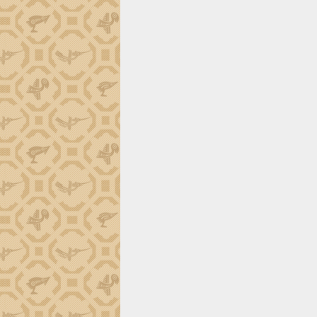
phá cơ chế - Hợp tác công tư
Đề án 06 tạo bước ngoặt đột phá trong
cải cách hành chính tỉnh Đắk Lắk
Kết nối tour, đẩy mạnh chuyển đổi số
để phát triển du lịch Đắk Lắk
Khởi động Dự án Đầu tư xây dựng hạ
tầng kỹ thuật Cụm công nghiệp Tân
Tiến
Gặp mặt các cơ quan báo chí nhân Kỷ
niệm 101 năm Ngày Báo chí Cách
mạng Việt Nam
Đắk Lắk sơ kết 4 năm triển khai thực
hiện Đề án 06 của Chính phủ
Họp báo thông tin về Hội nghị Công bố
Quy hoạch và Xúc tiến đầu tư tỉnh Đắk
Lắk
Khơi thông điểm nghẽn, đẩy nhanh
giải ngân vốn khắc phục thiên tai
HĐND tỉnh thông qua điều chỉnh Quy
hoạch tỉnh thời kỳ 2021-2030