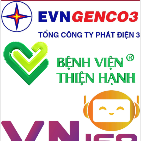
Xây dựng nền hành chính số đồng
hành cùng nông dân dân, doanh nghiệp
Giai đoạn 2026-2030, Đắk Lắk phấn
đấu có 77% xã đạt chuẩn nông thôn
mới
Chuyển đổi số 'mở đường' cho nông
nghiệp Đắk Lắk tăng trưởng bứt phá
Triển khai đồng bộ đo đạc, lập hồ sơ
địa chính, hoàn thiện cơ sở dữ liệu đất
đai
Ứng dụng sinh trắc học - Bước tiến
trong hành trình chuyển đổi số tại Đắk
Lắk
Đắk Lắk nâng cao hiệu quả công tác
Đảng từ Sổ tay đảng viên điện tử
Đắk Lắk đẩy mạnh nuôi biển công
nghệ, hướng tới phát triển thủy sản
bền vững
Tập huấn nâng cao năng lực triển khai
chuyển đổi số cho cán bộ, công chức