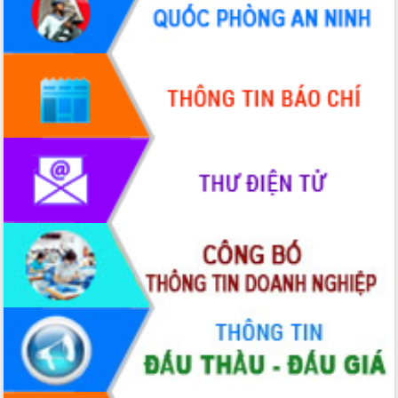
Quy hoạch và Xúc tiến đầu tư tỉnh Đắk
Lắk
Khơi thông điểm nghẽn, đẩy nhanh
giải ngân vốn khắc phục thiên tai
HĐND tỉnh thông qua điều chỉnh Quy
hoạch tỉnh thời kỳ 2021-2030
Hội thảo góp ý hồ sơ điều chỉnh quy
hoạch tỉnh Đắk Lắk thời kỳ 2021-2030,
tầm nhìn đến năm 2050
Nâng cao hiệu quả hoạt động của các
doanh nghiệp nhà nước
Hội nghị triển khai kết nối mạng
truyền số liệu chuyên dùng phục vụ cơ
quan Đảng, Nhà nước
Lễ phát động chuỗi hoạt động chung
tay làm sạch môi trường
Xã Ea Kar bước chuyển mình trong
công tác cải cách hành chính mô hình
mới
UBND tỉnh họp báo định kỳ tháng 4
năm 2026