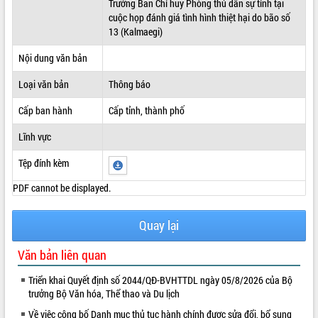
Trưởng Ban Chỉ huy Phòng thủ dân sự tỉnh tại
cuộc họp đánh giá tình hình thiệt hại do bão số
ĐIỂM TIN VĂN BẢN
13 (Kalmaegi)
QUY HOẠCH - KẾ HOẠCH
Nội dung văn bản
Loại văn bản
Thông báo
Cấp ban hành
Cấp tỉnh, thành phố
Lĩnh vực
Tệp đính kèm
PDF cannot be displayed.
Quay lại
Văn bản liên quan
Triển khai Quyết định số 2044/QĐ-BVHTTDL ngày 05/8/2026 của Bộ
trưởng Bộ Văn hóa, Thể thao và Du lịch
Về việc công bố Danh mục thủ tục hành chính được sửa đổi, bổ sung