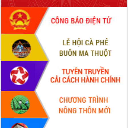
món ăn từ sầu riêng
Đắk Lắk công bố Quy hoạch và xúc
tiến đầu tư tỉnh
Ngành cá ngừ Đắk Lắk chủ động thích
ứng để giữ vững thị trường xuất khẩu
Diễn đàn Kinh tế tư nhân Việt Nam đột
phá cơ chế - Hợp tác công tư
Đề án 06 tạo bước ngoặt đột phá trong
cải cách hành chính tỉnh Đắk Lắk
Kết nối tour, đẩy mạnh chuyển đổi số
để phát triển du lịch Đắk Lắk
Khởi động Dự án Đầu tư xây dựng hạ
tầng kỹ thuật Cụm công nghiệp Tân
Tiến
Gặp mặt các cơ quan báo chí nhân Kỷ
niệm 101 năm Ngày Báo chí Cách
mạng Việt Nam
Đắk Lắk sơ kết 4 năm triển khai thực
hiện Đề án 06 của Chính phủ
Họp báo thông tin về Hội nghị Công bố