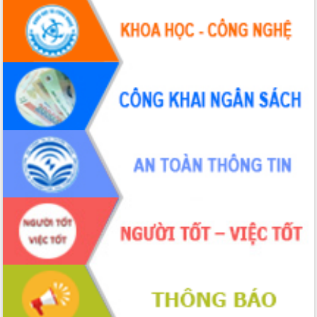
Hội thảo khoa học “Giải pháp thúc đẩy
phát triển nền kinh tế xanh tại tỉnh
Đắk Lắk”
Tăng cường giám sát, đôn đốc thực
hiện nhiệm vụ quản lý tài sản công
hàng tuần
Tháo gỡ những vướng mắc, đẩy mạnh
công tác cải cách thủ tục hành chính
tại Trung tâm Phục vụ hành chính
công tỉnh
Đắk Lắk: Tôn vinh 46 giải pháp tại Hội
thi Sáng tạo Kỹ thuật 2024 - 2025
Đắk Lắk rà soát, điều chỉnh Đề án 190
về phát triển nuôi trồng thủy sản
Phó Chủ tịch UBND tỉnh Đắk Lắk
Trương Công Thái kiểm tra thực địa
Dự án cao tốc Khánh Hòa - Buôn Ma
Thuột
Định vị cà phê Việt Nam như một “di
sản sống” trong dòng chảy toàn cầu