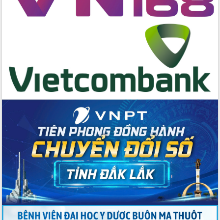
cấp xã
Đắk Lắk phát động hưởng ứng Ngày
Quyền của người tiêu dùng Việt Nam
2026
Đẩy mạnh cải cách hành chính, quyết
tâm đạt được mục tiêu tăng trưởng
hai con số trong năm 2026
Tổ chức trang trọng Lễ hội Đền thờ
Lương Văn Chánh năm 2026
Phó Bí thư Tỉnh ủy Đắk Lắk Đỗ Hữu
Huy giữ chức Bí thư Đảng ủy Ủy Ban
Nhân dân tỉnh
Bệnh án điện tử thúc đẩy chuyển đổi
số y tế tại Đắk Lắk
Chuyển đổi số thư viện: Mở rộng
không gian tri thức trong thời đại số
Đánh giá, rút kinh nghiệm công tác tổ
chức diễn tập trước ngày bầu cử
Chương trình “Gặp gỡ hữu nghị –
Friendship Meeting New Year 2026”