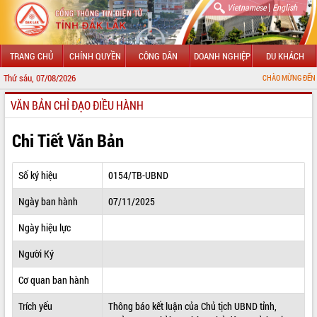
|
Vietnamese
English
TRANG CHỦ
CHÍNH QUYỀN
CÔNG DÂN
DOANH NGHIỆP
DU KHÁCH
Thứ sáu, 07/08/2026
CHÀO MỪNG ĐẾN VỚI CỔNG THÔ
VĂN BẢN CHỈ ĐẠO ĐIỀU HÀNH
GIỚI THIỆU
LÃNH ĐẠO UBND TỈNH
Chi Tiết Văn Bản
TIN TỨC SỰ KIỆN
Số ký hiệu
0154/TB-UBND
SỞ, BAN, NGÀNH
Ngày ban hành
07/11/2025
UBND CÁC XÃ, PHƯỜNG
Ngày hiệu lực
THÔNG TIN CHỈ ĐẠO ĐIỀU HÀNH
Người Ký
HỆ THỐNG VĂN BẢN
Cơ quan ban hành
Trích yếu
Thông báo kết luận của Chủ tịch UBND tỉnh,
VĂN BẢN HĐND TỈNH