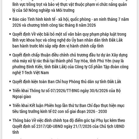
lĩnh vực trồng trọt và bảo vệ thực vật thuộc phạm vi chức năng quản
VIDEO
lý của Sở Nông nghiệp và Môi trường
Báo cáo Tình hình kinh tế - xã hội, quốc phòng - an ninh tháng 7 năm
2026 và chương trình công tác tháng 8 năm 2026
Quyết định Về việc bãi bỏ một số văn bản quy phạm pháp luật trong
lĩnh vực khoa học và công nghệ do Ủy ban nhân dân tỉnh Đắk Lắk
ban hành trước khi sắp xếp đơn vị hành chính cấp tỉnh
Quyết định chấp thuận điều chỉnh chủ trương đầu tư dự án Xây dựng
nhà máy xử lý rác thải tại thành phố Tuy Hòa, tỉnh Phú Yên (nay là
phường Bình Kiến, tỉnh Đắk Lắk) của Công ty Cổ phần Tập đoàn công
Khám bệnh, cấp phát thuốc miễn phí
nghệ T-Tech Việt Nam
và tặng quà người dân xã Cư Pui
Quyết định kiện toàn Ban Chỉ huy Phòng thủ dân sự tỉnh Đắk Lắk
Hội nghị UBND tỉnh Đắk Lắk thường kỳ
tháng 7/2026
Triển khai Thông tư số 07/2026/TT-BNG ngày 30/6/2026 của Bộ
Ngoại giao
Lễ truy tặng danh hiệu “Bà Mẹ Việt
Nam Anh hùng” và trao Huân chương
Triển khai Kết luận Phiên họp lần thứ tư Ban Chỉ đạo thực hiện mục
Lao động
tiêu tăng trưởng kinh tế 02 con số giai đoạn 2026 - 2030
ALBUM ẢNH
UBND tỉnh Đắk Lắk triển khai nhiệm
Thông báo Về việc đính chính tọa độ điểm góc tại Phụ lục kèm theo
vụ 6 tháng cuối năm 2026
Quyết định số 2317/QĐ-UBND ngày 21/7/2026 của Chủ tịch UBND
tỉnh
Kỳ họp thứ Hai, Hội đồng nhân dân
tỉnh khóa XI quyết nghị nhiều nội dung