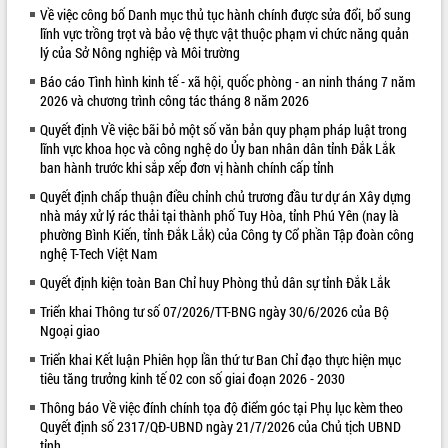
Về việc công bố Danh mục thủ tục hành chính được sửa đổi, bổ sung
VIDEO
lĩnh vực trồng trọt và bảo vệ thực vật thuộc phạm vi chức năng quản
lý của Sở Nông nghiệp và Môi trường
Báo cáo Tình hình kinh tế - xã hội, quốc phòng - an ninh tháng 7 năm
2026 và chương trình công tác tháng 8 năm 2026
Quyết định Về việc bãi bỏ một số văn bản quy phạm pháp luật trong
lĩnh vực khoa học và công nghệ do Ủy ban nhân dân tỉnh Đắk Lắk
ban hành trước khi sắp xếp đơn vị hành chính cấp tỉnh
Quyết định chấp thuận điều chỉnh chủ trương đầu tư dự án Xây dựng
nhà máy xử lý rác thải tại thành phố Tuy Hòa, tỉnh Phú Yên (nay là
Khám bệnh, cấp phát thuốc miễn phí
phường Bình Kiến, tỉnh Đắk Lắk) của Công ty Cổ phần Tập đoàn công
và tặng quà người dân xã Cư Pui
nghệ T-Tech Việt Nam
Hội nghị UBND tỉnh Đắk Lắk thường kỳ
Quyết định kiện toàn Ban Chỉ huy Phòng thủ dân sự tỉnh Đắk Lắk
tháng 7/2026
Triển khai Thông tư số 07/2026/TT-BNG ngày 30/6/2026 của Bộ
Lễ truy tặng danh hiệu “Bà Mẹ Việt
Ngoại giao
Nam Anh hùng” và trao Huân chương
Lao động
Triển khai Kết luận Phiên họp lần thứ tư Ban Chỉ đạo thực hiện mục
ALBUM ẢNH
tiêu tăng trưởng kinh tế 02 con số giai đoạn 2026 - 2030
UBND tỉnh Đắk Lắk triển khai nhiệm
vụ 6 tháng cuối năm 2026
Thông báo Về việc đính chính tọa độ điểm góc tại Phụ lục kèm theo
Kỳ họp thứ Hai, Hội đồng nhân dân
Quyết định số 2317/QĐ-UBND ngày 21/7/2026 của Chủ tịch UBND
tỉnh
tỉnh khóa XI quyết nghị nhiều nội dung