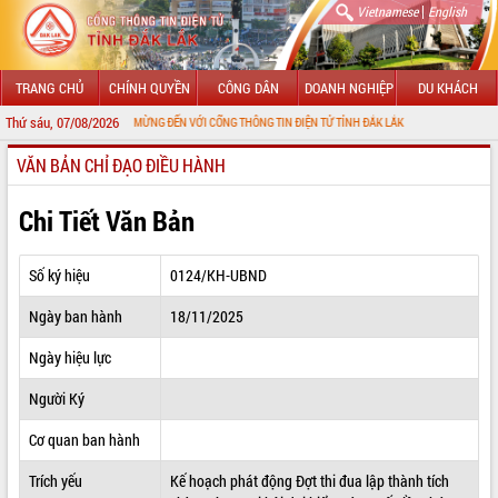
|
Vietnamese
English
TRANG CHỦ
CHÍNH QUYỀN
CÔNG DÂN
DOANH NGHIỆP
DU KHÁCH
Thứ sáu, 07/08/2026
CHÀO MỪNG ĐẾN VỚI CỔNG THÔNG TIN ĐIỆN TỬ TỈNH ĐẮK LẮK
VĂN BẢN CHỈ ĐẠO ĐIỀU HÀNH
GIỚI THIỆU
LÃNH ĐẠO UBND TỈNH
Chi Tiết Văn Bản
TIN TỨC SỰ KIỆN
Số ký hiệu
0124/KH-UBND
SỞ, BAN, NGÀNH
Ngày ban hành
18/11/2025
UBND CÁC XÃ, PHƯỜNG
Ngày hiệu lực
THÔNG TIN CHỈ ĐẠO ĐIỀU HÀNH
Người Ký
HỆ THỐNG VĂN BẢN
Cơ quan ban hành
Trích yếu
Kế hoạch phát động Đợt thi đua lập thành tích
VĂN BẢN HĐND TỈNH