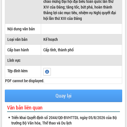
chào mừng Đại hội đại biểu toàn quốc lần thứ
XIV của Đảng; tăng tốc, bứt phá, hoàn thành
ĐIỂM TIN VĂN BẢN
thắng lợi các mục tiêu, nhiệm vụ Nghị quyết đại
hội lần thứ XIII của Đảng
QUY HOẠCH - KẾ HOẠCH
Nội dung văn bản
Loại văn bản
Kế hoạch
Cấp ban hành
Cấp tỉnh, thành phố
Lĩnh vực
Tệp đính kèm
PDF cannot be displayed.
Quay lại
Văn bản liên quan
Triển khai Quyết định số 2044/QĐ-BVHTTDL ngày 05/8/2026 của Bộ
trưởng Bộ Văn hóa, Thể thao và Du lịch