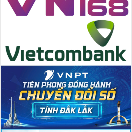
cấp xã
Đắk Lắk phát động hưởng ứng Ngày
Quyền của người tiêu dùng Việt Nam
2026
Đẩy mạnh cải cách hành chính, quyết
tâm đạt được mục tiêu tăng trưởng
hai con số trong năm 2026
Tổ chức trang trọng Lễ hội Đền thờ
Lương Văn Chánh năm 2026
Phó Bí thư Tỉnh ủy Đắk Lắk Đỗ Hữu
Huy giữ chức Bí thư Đảng ủy Ủy Ban
Nhân dân tỉnh
Bệnh án điện tử thúc đẩy chuyển đổi
số y tế tại Đắk Lắk
Chuyển đổi số thư viện: Mở rộng
không gian tri thức trong thời đại số
Đánh giá, rút kinh nghiệm công tác tổ
chức diễn tập trước ngày bầu cử
Chương trình “Gặp gỡ hữu nghị –
Friendship Meeting New Year 2026”