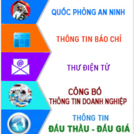
Quy hoạch và Xúc tiến đầu tư tỉnh Đắk
Lắk
Khơi thông điểm nghẽn, đẩy nhanh
giải ngân vốn khắc phục thiên tai
HĐND tỉnh thông qua điều chỉnh Quy
hoạch tỉnh thời kỳ 2021-2030
Hội thảo góp ý hồ sơ điều chỉnh quy
hoạch tỉnh Đắk Lắk thời kỳ 2021-2030,
tầm nhìn đến năm 2050
Nâng cao hiệu quả hoạt động của các
doanh nghiệp nhà nước
Hội nghị triển khai kết nối mạng
truyền số liệu chuyên dùng phục vụ cơ
quan Đảng, Nhà nước
Lễ phát động chuỗi hoạt động chung
tay làm sạch môi trường
Xã Ea Kar bước chuyển mình trong
công tác cải cách hành chính mô hình
mới
UBND tỉnh họp báo định kỳ tháng 4
năm 2026