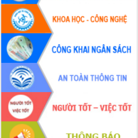
Hội thảo khoa học “Giải pháp thúc đẩy
phát triển nền kinh tế xanh tại tỉnh
Đắk Lắk”
Tăng cường giám sát, đôn đốc thực
hiện nhiệm vụ quản lý tài sản công
hàng tuần
Tháo gỡ những vướng mắc, đẩy mạnh
công tác cải cách thủ tục hành chính
tại Trung tâm Phục vụ hành chính
công tỉnh
Đắk Lắk: Tôn vinh 46 giải pháp tại Hội
thi Sáng tạo Kỹ thuật 2024 - 2025
Đắk Lắk rà soát, điều chỉnh Đề án 190
về phát triển nuôi trồng thủy sản
Phó Chủ tịch UBND tỉnh Đắk Lắk
Trương Công Thái kiểm tra thực địa
Dự án cao tốc Khánh Hòa - Buôn Ma
Thuột
Định vị cà phê Việt Nam như một “di
sản sống” trong dòng chảy toàn cầu