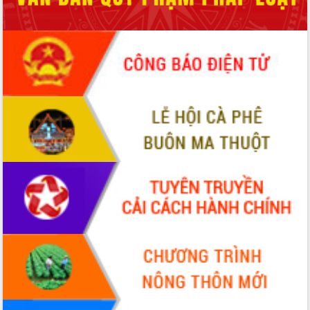
món ăn từ sầu riêng
Đắk Lắk công bố Quy hoạch và xúc
tiến đầu tư tỉnh
Ngành cá ngừ Đắk Lắk chủ động thích
ứng để giữ vững thị trường xuất khẩu
Diễn đàn Kinh tế tư nhân Việt Nam đột
phá cơ chế - Hợp tác công tư
Đề án 06 tạo bước ngoặt đột phá trong
cải cách hành chính tỉnh Đắk Lắk
Kết nối tour, đẩy mạnh chuyển đổi số
để phát triển du lịch Đắk Lắk
Khởi động Dự án Đầu tư xây dựng hạ
tầng kỹ thuật Cụm công nghiệp Tân
Tiến
Gặp mặt các cơ quan báo chí nhân Kỷ
niệm 101 năm Ngày Báo chí Cách
mạng Việt Nam
Đắk Lắk sơ kết 4 năm triển khai thực
hiện Đề án 06 của Chính phủ
Họp báo thông tin về Hội nghị Công bố