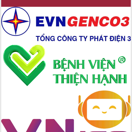
Xây dựng nền hành chính số đồng
hành cùng nông dân dân, doanh nghiệp
Giai đoạn 2026-2030, Đắk Lắk phấn
đấu có 77% xã đạt chuẩn nông thôn
mới
Chuyển đổi số 'mở đường' cho nông
nghiệp Đắk Lắk tăng trưởng bứt phá
Triển khai đồng bộ đo đạc, lập hồ sơ
địa chính, hoàn thiện cơ sở dữ liệu đất
đai
Ứng dụng sinh trắc học - Bước tiến
trong hành trình chuyển đổi số tại Đắk
Lắk
Đắk Lắk nâng cao hiệu quả công tác
Đảng từ Sổ tay đảng viên điện tử
Đắk Lắk đẩy mạnh nuôi biển công
nghệ, hướng tới phát triển thủy sản
bền vững
Tập huấn nâng cao năng lực triển khai
chuyển đổi số cho cán bộ, công chức