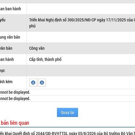
uan ban hành
 yếu
Triển khai Nghị định số 300/2025/NĐ-CP ngày 17/11/2025 của 
phủ
dung văn bản
văn bản
Công văn
ban hành
Cấp tỉnh, thành phố
vực
ính kèm
nnot be displayed.
nnot be displayed.
Quay lại
 bản liên quan
iển khai Quyết định số 2044/QĐ-BVHTTDL ngày 05/8/2026 của Bộ trưởng Bộ Văn 