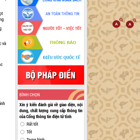
ọt
ờng
g
c và
ác
a
BÌNH CHỌN
inh
Xin ý kiến đánh giá về giao diện, nội
dung, chất lượng cung cấp thông tin
của Cổng thông tin điện tử tỉnh
Rất tốt
Tốt
Trung bình