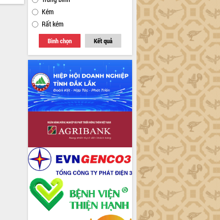
Kém
Rất kém
Bình chọn
Kết quả