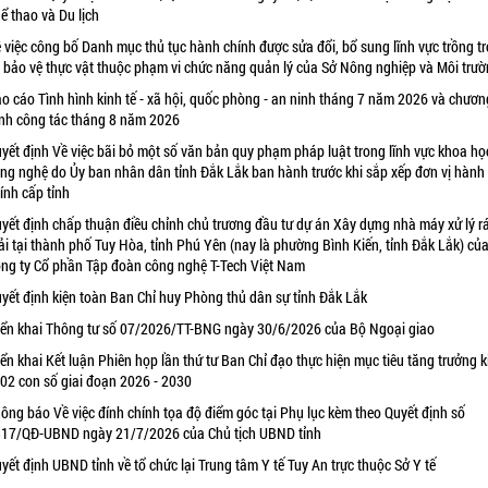
ể thao và Du lịch
 việc công bố Danh mục thủ tục hành chính được sửa đổi, bổ sung lĩnh vực trồng tr
 bảo vệ thực vật thuộc phạm vi chức năng quản lý của Sở Nông nghiệp và Môi trư
o cáo Tình hình kinh tế - xã hội, quốc phòng - an ninh tháng 7 năm 2026 và chươn
ình công tác tháng 8 năm 2026
yết định Về việc bãi bỏ một số văn bản quy phạm pháp luật trong lĩnh vực khoa họ
ng nghệ do Ủy ban nhân dân tỉnh Đắk Lắk ban hành trước khi sắp xếp đơn vị hành
ính cấp tỉnh
yết định chấp thuận điều chỉnh chủ trương đầu tư dự án Xây dựng nhà máy xử lý r
ải tại thành phố Tuy Hòa, tỉnh Phú Yên (nay là phường Bình Kiến, tỉnh Đắk Lắk) củ
ng ty Cổ phần Tập đoàn công nghệ T-Tech Việt Nam
yết định kiện toàn Ban Chỉ huy Phòng thủ dân sự tỉnh Đắk Lắk
iển khai Thông tư số 07/2026/TT-BNG ngày 30/6/2026 của Bộ Ngoại giao
iển khai Kết luận Phiên họp lần thứ tư Ban Chỉ đạo thực hiện mục tiêu tăng trưởng k
 02 con số giai đoạn 2026 - 2030
ông báo Về việc đính chính tọa độ điểm góc tại Phụ lục kèm theo Quyết định số
17/QĐ-UBND ngày 21/7/2026 của Chủ tịch UBND tỉnh
yết định UBND tỉnh về tổ chức lại Trung tâm Y tế Tuy An trực thuộc Sở Y tế