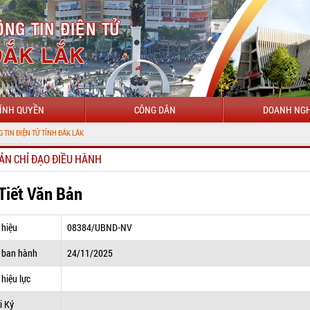
ÍNH QUYỀN
CÔNG DÂN
DOANH NGH
CH
ẢN CHỈ ĐẠO ĐIỀU HÀNH
 Tiết Văn Bản
 hiệu
08384/UBND-NV
 ban hành
24/11/2025
hiệu lực
i Ký