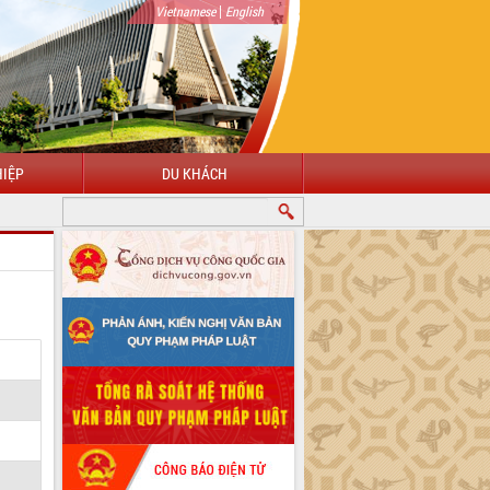
|
Vietnamese
English
IỆP
DU KHÁCH
ÀO MỪNG ĐẾN VỚI CỔNG THÔNG TIN ĐIỆN TỬ TỈNH ĐẮK LẮK