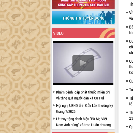
Th
Về
và
Bá
tr
VIDEO
Qu
cô
ch
Qu
th
Cô
Qu
Tr
Khám bệnh, cấp phát thuốc miễn phí
và tặng quà người dân xã Cư Pui
Tr
tế
Hội nghị UBND tỉnh Đắk Lắk thường kỳ
tháng 7/2026
Th
23
Lễ truy tặng danh hiệu “Bà Mẹ Việt
Nam Anh hùng” và trao Huân chương
Qu
Lao động