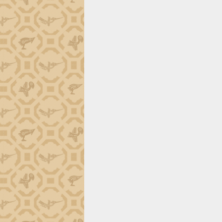
trường Nguyễn Hoàng Hiệp khảo sát
vùng trồng và doanh nghiệp đóng gói
sầu riêng tại Đắk Lắk
Trình diễn nghệ thuật chế biến các
món ăn từ sầu riêng
Đắk Lắk công bố Quy hoạch và xúc
tiến đầu tư tỉnh
Ngành cá ngừ Đắk Lắk chủ động thích
ứng để giữ vững thị trường xuất khẩu
Diễn đàn Kinh tế tư nhân Việt Nam đột
phá cơ chế - Hợp tác công tư
Đề án 06 tạo bước ngoặt đột phá trong
cải cách hành chính tỉnh Đắk Lắk
Kết nối tour, đẩy mạnh chuyển đổi số
để phát triển du lịch Đắk Lắk
Khởi động Dự án Đầu tư xây dựng hạ
tầng kỹ thuật Cụm công nghiệp Tân
Tiến
Gặp mặt các cơ quan báo chí nhân Kỷ
niệm 101 năm Ngày Báo chí Cách
mạng Việt Nam