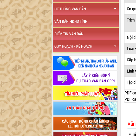
Cơ q
HỆ THỐNG VĂN BẢN
Trích
VĂN BẢN HĐND TỈNH
ĐIỂM TIN VĂN BẢN
Nội 
QUY HOẠCH - KẾ HOẠCH
Loại 
Cấp 
Lĩnh 
Tệp đ
PDF ca
PDF ca
Văn
Tr