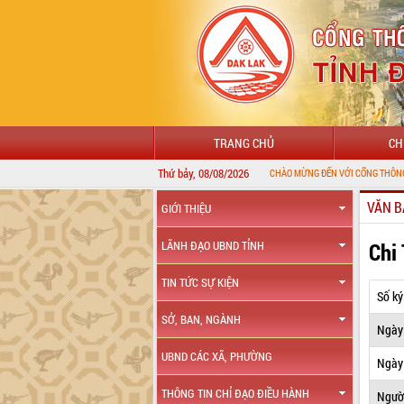
TRANG CHỦ
CH
Thứ bảy, 08/08/2026
VĂN B
GIỚI THIỆU
Chi
LÃNH ĐẠO UBND TỈNH
TIN TỨC SỰ KIỆN
Số ký
SỞ, BAN, NGÀNH
Ngày
UBND CÁC XÃ, PHƯỜNG
Ngày 
THÔNG TIN CHỈ ĐẠO ĐIỀU HÀNH
Ngườ