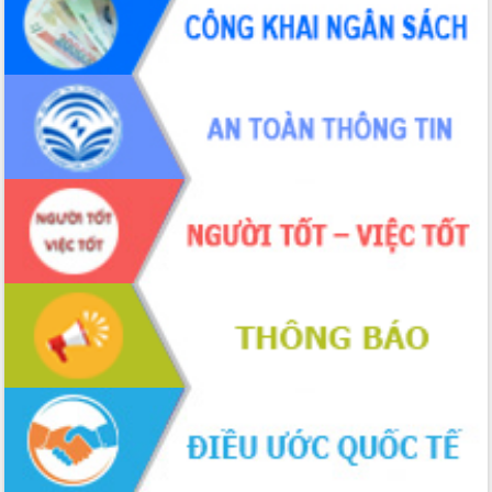
phá cơ chế - Hợp tác công tư
Đề án 06 tạo bước ngoặt đột phá trong
cải cách hành chính tỉnh Đắk Lắk
Kết nối tour, đẩy mạnh chuyển đổi số
để phát triển du lịch Đắk Lắk
Khởi động Dự án Đầu tư xây dựng hạ
tầng kỹ thuật Cụm công nghiệp Tân
Tiến
Gặp mặt các cơ quan báo chí nhân Kỷ
niệm 101 năm Ngày Báo chí Cách
mạng Việt Nam
Đắk Lắk sơ kết 4 năm triển khai thực
hiện Đề án 06 của Chính phủ
Họp báo thông tin về Hội nghị Công bố
Quy hoạch và Xúc tiến đầu tư tỉnh Đắk
Lắk
Khơi thông điểm nghẽn, đẩy nhanh
giải ngân vốn khắc phục thiên tai
HĐND tỉnh thông qua điều chỉnh Quy
hoạch tỉnh thời kỳ 2021-2030