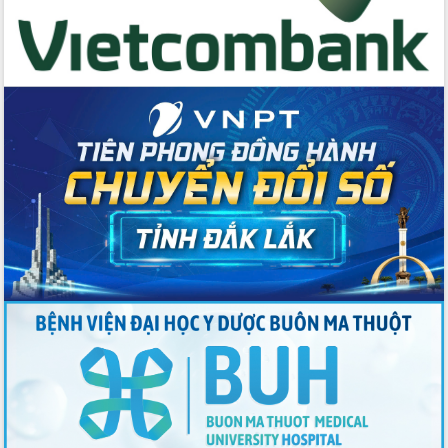
Tập huấn ứng dụng trí tuệ nhân tạo (AI)
trong thương mại điện tử năm 2026
Đoàn đại biểu Quốc hội tỉnh Đắk Lắk
trao đổi thông tin trước Kỳ họp thứ
nhất, Quốc hội khóa XVI
Quyết liệt cải cách hành chính, khơi
thông nguồn lực phát triển
Nâng cao hiệu lực, hiệu quả HĐND
tỉnh thông qua hiện đại hóa hành chính
Xã Ea Phê gắn cải cách hành chính với
chuyển đổi số
Phó Chủ tịch Thường trực UBND tỉnh
Hồ Thị Nguyên Thảo làm việc tại Trung
tâm Phục vụ hành chính công xã Ea
Phê
Xây dựng nền hành chính số đồng
hành cùng nông dân dân, doanh nghiệp
Giai đoạn 2026-2030, Đắk Lắk phấn
đấu có 77% xã đạt chuẩn nông thôn
mới