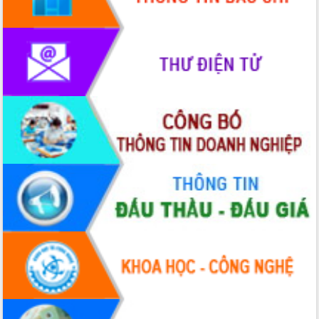
phát triển mới
Thường trực HĐND tỉnh Đắk Lắk gặp
mặt Đoàn chuyên gia y tế TP. Hồ Chí
Minh
Lễ truy điệu và an táng hài cốt liệt sĩ
tại Nghĩa trang Liệt sĩ xã Sơn Hòa
Bàn giải pháp tháo gỡ khó khăn trong
xuất khẩu sầu riêng và triển khai quy
định EUDR
Thứ trưởng Bộ Nông nghiệp và Môi
trường Nguyễn Hoàng Hiệp khảo sát
vùng trồng và doanh nghiệp đóng gói
sầu riêng tại Đắk Lắk
Trình diễn nghệ thuật chế biến các
món ăn từ sầu riêng
Đắk Lắk công bố Quy hoạch và xúc
tiến đầu tư tỉnh
Ngành cá ngừ Đắk Lắk chủ động thích
ứng để giữ vững thị trường xuất khẩu
Diễn đàn Kinh tế tư nhân Việt Nam đột