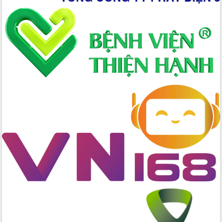
Hòn Yến phát triển du lịch gắn với bảo
tồn biển
Lấy ý kiến điều chỉnh Quy hoạch tỉnh
Đắk Lắk thời kỳ 2021-2030, tầm nhìn
đến năm 2050
Phát động chiến dịch 30 ngày đêm
giải phóng mặt bằng Tuyến đường bộ
ven biển
Đắk Lắk nỗ lực thúc đẩy tăng trưởng
kinh tế từ 10% trở lên trong Quý
II/2026
Đắk Lắk ký kết thỏa thuận hợp tác về
chuyển đổi số giai đoạn 2026 – 2030
với Tập đoàn Bưu chính Viễn thông
Việt Nam
Thứ trưởng Bộ Y tế làm việc với tỉnh
Đắk Lắk về phát triển nhân lực y tế
cho trạm y tế cấp xã
Du lịch Đắk Lắk nâng tầm trải nghiệm
du khách thông qua Hệ thống cơ sở dữ
liệu và Bản đồ số