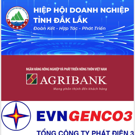
Tháo gỡ những vướng mắc, đẩy mạnh
công tác cải cách thủ tục hành chính
tại Trung tâm Phục vụ hành chính
công tỉnh
Đắk Lắk: Tôn vinh 46 giải pháp tại Hội
thi Sáng tạo Kỹ thuật 2024 - 2025
Đắk Lắk rà soát, điều chỉnh Đề án 190
về phát triển nuôi trồng thủy sản
Phó Chủ tịch UBND tỉnh Đắk Lắk
Trương Công Thái kiểm tra thực địa
Dự án cao tốc Khánh Hòa - Buôn Ma
Thuột
Định vị cà phê Việt Nam như một “di
sản sống” trong dòng chảy toàn cầu
Xây dựng nông thôn mới: Nâng cao đời
sống người dân từ những mô hình thiết
thực
Quyết liệt tháo gỡ vướng mắc, đẩy
nhanh tiến độ các dự án trọng điểm
trong Khu kinh tế Nam Phú Yên