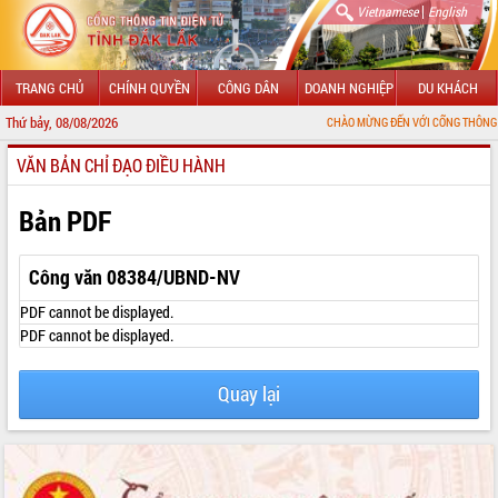
|
Vietnamese
English
TRANG CHỦ
CHÍNH QUYỀN
CÔNG DÂN
DOANH NGHIỆP
DU KHÁCH
Thứ bảy, 08/08/2026
CHÀO MỪNG ĐẾN VỚI CỔNG THÔNG TIN ĐIỆN TỬ
VĂN BẢN CHỈ ĐẠO ĐIỀU HÀNH
GIỚI THIỆU
LÃNH ĐẠO UBND TỈNH
Bản PDF
TIN TỨC SỰ KIỆN
Công văn 08384/UBND-NV
SỞ, BAN, NGÀNH
PDF cannot be displayed.
PDF cannot be displayed.
UBND CÁC XÃ, PHƯỜNG
Quay lại
THÔNG TIN CHỈ ĐẠO ĐIỀU HÀNH
HỆ THỐNG VĂN BẢN
VĂN BẢN HĐND TỈNH